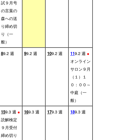
試９月号
の言葉の
森への送
り締め切
り（一
般）
8
9.2 週
9
9.2 週
10
9.2 週
11
9.2 週
●
オンライン
サロン９月
（１）１
０：００～
中庭（一
般）
15
9.3 週
●
16
9.3 週
17
9.3 週
18
9.3 週
読解検定
９月受付
締め切り