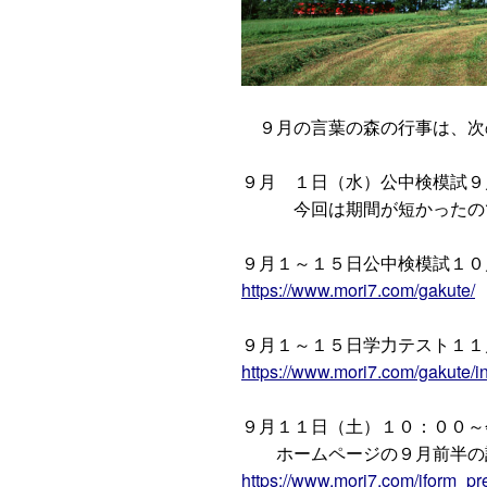
９月の言葉の森の行事は、次
９月 １日（水）公中検模試９
今回は期間が短かったので
９月１～１５日公中検模試１０
https://www.mori7.com/gakute/
９月１～１５日学力テスト１１
https://www.mori7.com/gakute/
９月１１日（土）１０：００～
ホームページの９月前半の記
https://www.mori7.com/jform_p