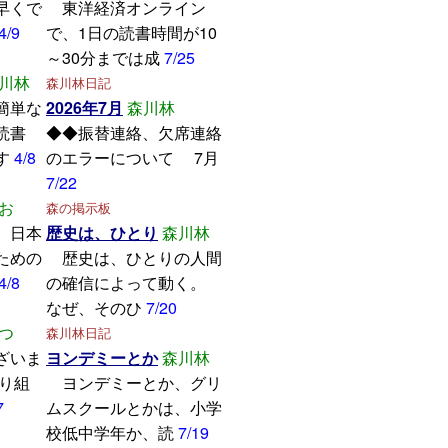
早くで
東洋経済オンライン
4/9
で、1日の読書時間が10
～30分までは成
7/25
川林
森川林日記
簡単な
2026年7月
森川林
読書
◆◆振替連絡、欠席連絡
す
4/8
のエラーについて 7月
7/22
お
森の掲示板
、日本
歴史は、ひとり
森川林
ための
歴史は、ひとりの人間
4/8
の確信によって動く。
なぜ、そのひ
7/20
つ
森川林日記
ざいま
ヨンデミーとか
森川林
取り組
ヨンデミーとか、グリ
7
ムスクールとかは、小学
校低中学年か、読
7/19