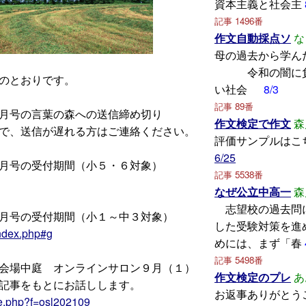
資本主義と社会主
記事 1496番
作文自動採点ソ
な
母の過去から
令和の闇に負
のとおりです。
い社会
8/3
記事 89番
月号の言葉の森への送信締め切り
作文検定で作文
森
、送信が遅れる方はご連絡ください。
評価サンプルはこ
6/25
月号の受付期間（小５・６対象）
記事 5538番
なぜ公立中高一
森
志望校の過去問
月号の受付期間（小１～中３対象）
した受験対策を進
index.php#g
めには、まず「春
記事 5498番
会場中庭 オンラインサロン９月（１）
作文検定のプレ
あ
事をもとにお話しします。
お返事ありがとう
re.php?f=osl202109