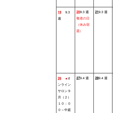
20
9.3 週
21
9.3 週
19
9.3
敬老の日
週
（休み宿
題）
27
9.4 週
28
9.4 週
26
●
オ
ンライン
サロン９
月（２）
１０：０
０～中庭