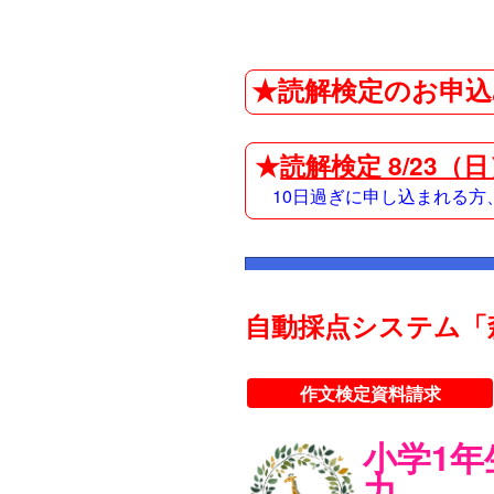
★読解検定のお申込
★
読解検定 8/23（
10日過ぎに申し込まれる
自動採点システム「
作文検定資料請求
小学1
力。