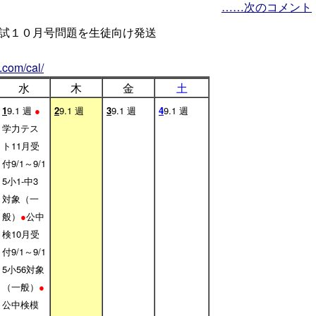
……次のコメント
試１０月号問題を生徒向け発送
.com/cal/
水
木
金
土
1
9.1 週
●
2
9.1 週
3
9.1 週
4
9.1 週
学力テス
ト11月受
付9/1～9/1
5小1-中3
対象（一
般）
●
公中
検10月受
付9/1～9/1
5小56対象
（一般）
●
公中検模