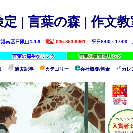
定 | 言葉の森 | 作文
浜市港南区日限山4-4-9
電話 045-353-9061
平日8:00～17:00 土
言葉の森生徒リンク
言葉の森講師リンク
報
過去記事
カテゴリー
会社概要/料金
カレ