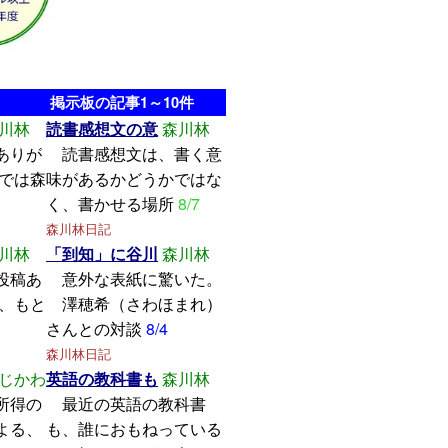
掲示板の記事1～10件
川林
読書感想文の意
森川林
ありが
読書感想文は、書く意
こでは森
味があるかどうかではな
く、書かせる場所
8/7
森川林日記
川林
「到知」に谷川
森川林
投稿あ
意外な表紙に驚いた。
し、もと
澤穂希（さわほまれ）
さんとの対談
8/4
森川林日記
じかわ
英語の教科書も
森川林
所得の
最近の英語の教科書
よる、
も、誰におもねっている