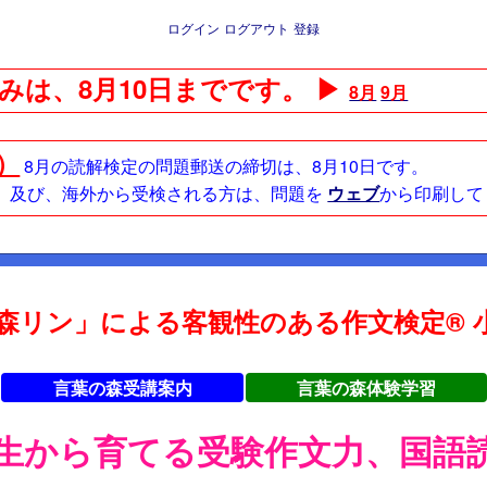
ログイン
ログアウト
登録
みは、8月10日までです。 ▶
8月
9月
日）
8月の読解検定の問題郵送の締切は、8月10日です。
方、及び、海外から受検される方は、問題を
ウェブ
から印刷して
森リン」による客観性のある作文検定® 小
言葉の森受講案内
言葉の森体験学習
年生から育てる受験作文力、国語