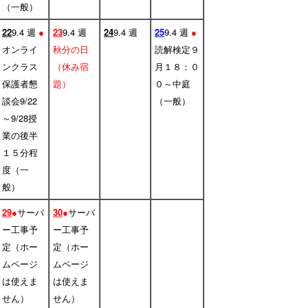
（一般）
22
9.4 週
●
23
9.4 週
24
9.4 週
25
9.4 週
●
オンライ
秋分の日
読解検定９
ンクラス
（休み宿
月１８：０
保護者懇
題）
０～中庭
談会9/22
（一般）
～9/28授
業の後半
１５分程
度（一
般）
29
●
サーバ
30
●
サーバ
ー工事予
ー工事予
定（ホー
定（ホー
ムページ
ムページ
は使えま
は使えま
せん）
せん）