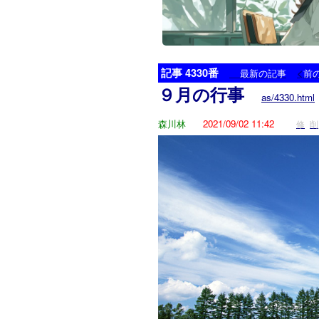
記事 4330番
<
最新の記事
前
９月の行事
as/4330.html
森川林
2021/09/02 11:42
修
削