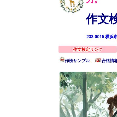
作文検
233-0015 横
作文検定リンク
作検サンプル
合格情