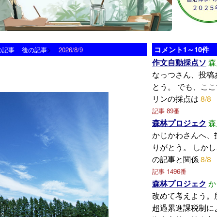
>
コメント1～10件
の記事
後の記事
2026/8/9
作文自動採点ソ
森
なっつさん、投稿
とう。 でも、こ
リンの採点は
8/8
記事 89番
森林プロジェク
森
かじかわさんへ、
りがとう。 しか
の記事と関係
8/8
記事 1496番
森林プロジェク
か
改めて考えよう。
超過累進課税制に