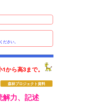
ください。
1から高3まで。
森林プロジェクト資料
読解力、記述