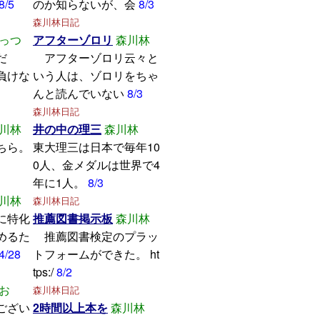
8/5
のか知らないが、会
8/3
森川林日記
っつ
アフターゾロリ
森川林
学んだ
アフターゾロリ云々と
けな
いう人は、ゾロリをちゃ
んと読んでいない
8/3
森川林日記
川林
井の中の理三
森川林
ちら。
東大理三は日本で毎年10
0人、金メダルは世界で4
年に1人。
8/3
川林
森川林日記
に特化
推薦図書掲示板
森川林
めるた
推薦図書検定のプラッ
4/28
トフォームができた。 ht
tps:/
8/2
お
森川林日記
ござい
2時間以上本を
森川林