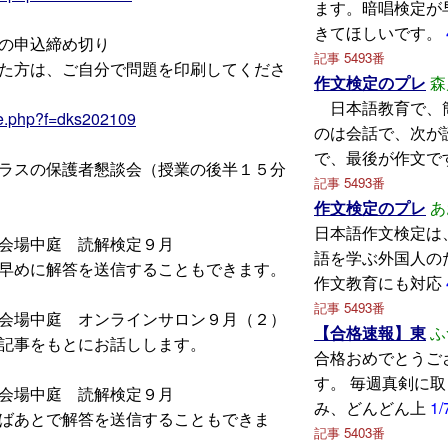
ます。暗唱検定が
きてほしいです。
の申込締め切り
記事 5493番
方は、ご自分で問題を印刷してくださ
作文検定のプレ
森
日本語教育で、
re.php?f=dks202109
のは会話で、次が
で、最後が作文で
ラスの保護者懇談会（授業の後半１５分
記事 5493番
作文検定のプレ
あ
日本語作文検定は
会場中庭 読解検定９月
語を学ぶ外国人の
めに解答を送信することもできます。
作文教育にも対応
記事 5493番
会場中庭 オンラインサロン９月（２）
【合格速報】東
ふ
事をもとにお話しします。
合格おめでとうご
す。 毎週真剣に
会場中庭 読解検定９月
み、どんどん上
1/
あとで解答を送信することもできま
記事 5403番