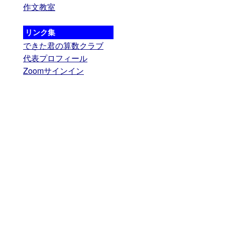
作文教室
リンク集
できた君の算数クラブ
代表プロフィール
Zoomサインイン