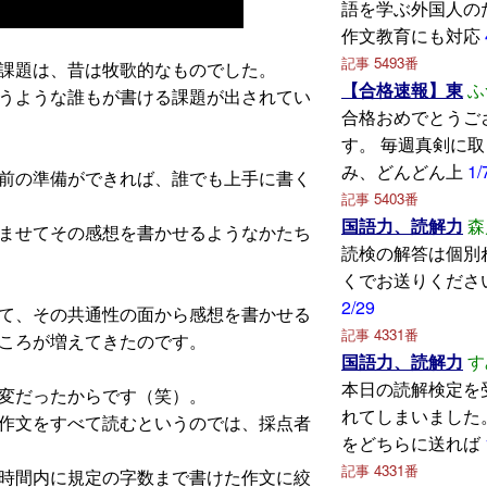
語を学ぶ外国人の
作文教育にも対応
記事 5493番
課題は、昔は牧歌的なものでした。
【合格速報】東
ふ
うような誰もが書ける課題が出されてい
合格おめでとうご
す。 毎週真剣に
み、どんどん上
1/
前の準備ができれば、誰でも上手に書く
記事 5403番
国語力、読解力
森
ませてその感想を書かせるようなかたち
読検の解答は個別
くでお送りくださ
2/29
て、その共通性の面から感想を書かせる
記事 4331番
ころが増えてきたのです。
国語力、読解力
す
本日の読解検定を
変だったからです（笑）。
れてしまいました
作文をすべて読むというのでは、採点者
をどちらに送れば
記事 4331番
時間内に規定の字数まで書けた作文に絞