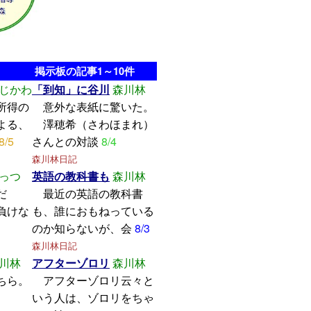
掲示板の記事1～10件
じかわ
「到知」に谷川
森川林
所得の
意外な表紙に驚いた。
よる、
澤穂希（さわほまれ）
8/5
さんとの対談
8/4
森川林日記
っつ
英語の教科書も
森川林
学んだ
最近の英語の教科書
けな
も、誰におもねっている
のか知らないが、会
8/3
森川林日記
川林
アフターゾロリ
森川林
ちら。
アフターゾロリ云々と
いう人は、ゾロリをちゃ