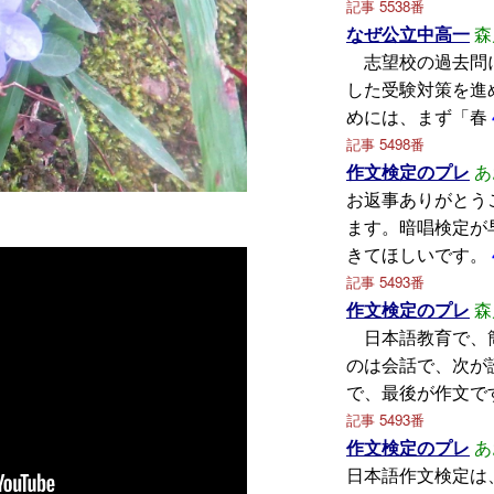
記事 5538番
なぜ公立中高一
森
志望校の過去問
した受験対策を進
めには、まず「春
記事 5498番
作文検定のプレ
あ
お返事ありがとう
ます。暗唱検定が
きてほしいです。
記事 5493番
作文検定のプレ
森
日本語教育で、
のは会話で、次が
で、最後が作文で
記事 5493番
作文検定のプレ
あ
日本語作文検定は