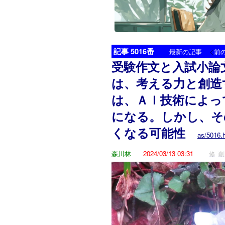
記事 5016番
<
最新の記事
前
受験作文と入試小論
は、考える力と創造
は、ＡＩ技術によっ
になる。しかし、そ
くなる可能性
as/5016.
森川林
2024/03/13 03:31
修
削