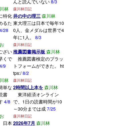
んと読んでいない
8/3
川林
森川林日記
に特化
井の中の理三
森川林
めるた
東大理三は日本で毎年10
4/28
0人、金メダルは世界で4
年に1人。
8/3
お
森川林日記
ござい
推薦図書掲示板
森川林
早くで
推薦図書検定のプラッ
4/9
トフォームができた。 ht
tps:/
8/2
川林
森川林日記
簡単な
2時間以上本を
森川林
読書
東洋経済オンライン
す
4/8
で、1日の読書時間が10
～30分までは成
7/25
お
森川林日記
、日本
2026年7月
森川林