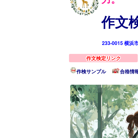
作文検
233-0015 横
作文検定リンク
作検サンプル
合格情