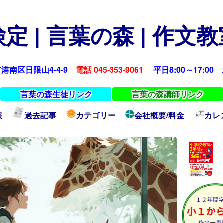
定 | 言葉の森 | 作文
浜市港南区日限山4-4-9
電話 045-353-9061
平日8:00～17:00 土
言葉の森生徒リンク
言葉の森講師リンク
報
過去記事
カテゴリー
会社概要/料金
カレ