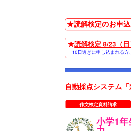
★読解検定のお申込
★
読解検定 8/23（
10日過ぎに申し込まれる
自動採点システム「
作文検定資料請求
小学1
力。