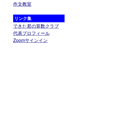
作文教室
リンク集
できた君の算数クラブ
代表プロフィール
Zoomサインイン