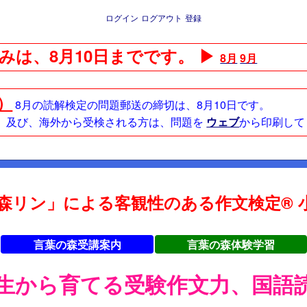
ログイン
ログアウト
登録
みは、8月10日までです。 ▶
8月
9月
日）
8月の読解検定の問題郵送の締切は、8月10日です。
方、及び、海外から受検される方は、問題を
ウェブ
から印刷して
森リン」による客観性のある作文検定® 小
言葉の森受講案内
言葉の森体験学習
年生から育てる受験作文力、国語