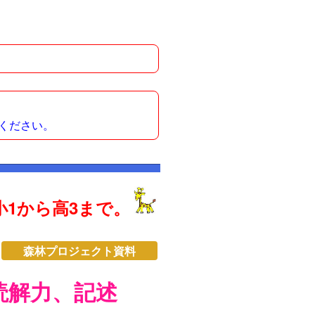
ください。
1から高3まで。
森林プロジェクト資料
読解力、記述