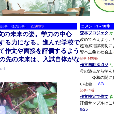
>
コメント1～10件
の記事
後の記事
2026/8/6
文の未来の姿。学力の中心
森林プロジェク
か
改めて考えよう。
する力になる。進んだ学校で
超過累進課税制に
て作文や面接を評価するよう
資本主義と社会主
の先の未来は、入試自体がな
記事 1496番
作文自動採点ソ
な
html
母の過去から
令和の闇に負
い社会
8/3
記事 89番
作文検定で作文
森
評価サンプルはこ
6/25