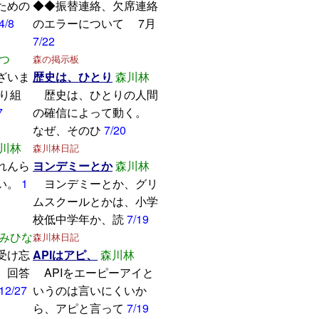
ための
◆◆振替連絡、欠席連絡
4/8
のエラーについて 7月
7/22
つ
森の掲示板
ざいま
歴史は、ひとり
森川林
取り組
歴史は、ひとりの人間
7
の確信によって動く。
なぜ、そのひ
7/20
川林
森川林日記
れんら
ヨンデミーとか
森川林
い。
1
ヨンデミーとか、グリ
ムスクールとかは、小学
校低中学年か、読
7/19
みひな
森川林日記
受け忘
APIはアピ、
森川林
。回答
APIをエーピーアイと
12/27
いうのは言いにくいか
ら、アピと言って
7/19