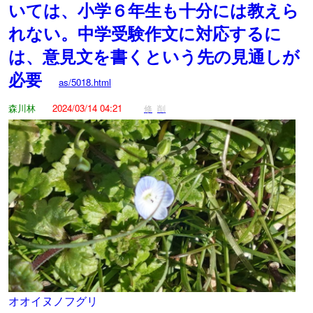
いては、小学６年生も十分には教えら
れない。中学受験作文に対応するに
は、意見文を書くという先の見通しが
必要
as/5018.html
森川林
2024/03/14 04:21
修
削
オオイヌノフグリ