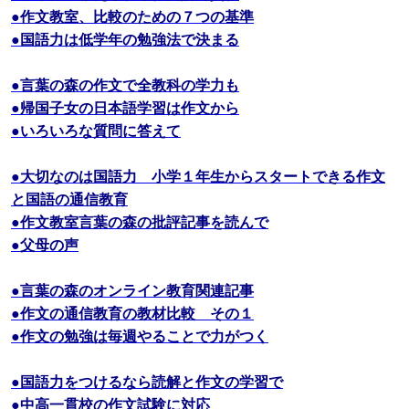
●作文教室、比較のための７つの基準
●国語力は低学年の勉強法で決まる
●言葉の森の作文で全教科の学力も
●帰国子女の日本語学習は作文から
●いろいろな質問に答えて
●大切なのは国語力 小学１年生からスタートできる作文
と国語の通信教育
●作文教室言葉の森の批評記事を読んで
●父母の声
●言葉の森のオンライン教育関連記事
●作文の通信教育の教材比較 その１
●作文の勉強は毎週やることで力がつく
●国語力をつけるなら読解と作文の学習で
●中高一貫校の作文試験に対応