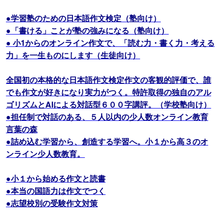
●学習塾のための日本語作文検定（塾向け）
●「書ける」ことが塾の強みになる（塾向け）
● 小1からのオンライン作文で、「読む力・書く力・考える
力」を一生ものにします（生徒向け）
全国初の本格的な日本語作文検定作文の客観的評価で、誰
でも作文が好きになり実力がつく。特許取得の独自のアル
ゴリズムとAIによる対話型６００字講評。（学校塾向け）
●担任制で対話のある、５人以内の少人数オンライン教育
言葉の森
●詰め込む学習から、創造する学習へ。小１から高３のオ
ンライン少人数教育。
●小１から始める作文と読書
●本当の国語力は作文でつく
●志望校別の受験作文対策