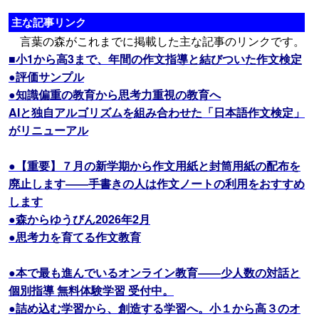
主な記事リンク
言葉の森がこれまでに掲載した主な記事のリンクです。
■小1から高3まで、年間の作文指導と結びついた作文検定
●評価サンプル
●知識偏重の教育から思考力重視の教育へ
AIと独自アルゴリズムを組み合わせた「日本語作文検定」
がリニューアル
●【重要】７月の新学期から作文用紙と封筒用紙の配布を
廃止します――手書きの人は作文ノートの利用をおすすめ
します
●森からゆうびん2026年2月
●思考力を育てる作文教育
●本で最も進んでいるオンライン教育――少人数の対話と
個別指導 無料体験学習 受付中。
●詰め込む学習から、創造する学習へ。小１から高３のオ