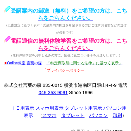
受講案内の郵送（無料）をご希望の方は、こち
らをごらんください。
（広告規定に基づく表示：受講案内の郵送を希望される方はご住所お名前などの送信
が必要です）
電話通信の無料体験学習をご希望の方は、こち
らをごらんください。
（無料体験学習をお申し込みの方に、勉強に役立つ小冊子をお送りします。）
●
Online教室 言葉の森
「特定商取引に関する法律」に基づく表示」
「プライバシーポリシー」
株式会社言葉の森 233-0015 横浜市港南区日限山4-4-9 電話
045-353-9061
Since 1996
ＩＥ用表示
スマホ用表示
タブレット用表示
パソコン用
表示
（
スマホ
タブレット
パソコン
印刷
）