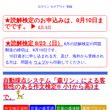
ログイン
ログアウト
登録
★読解検定のお申込みは、8月10日ま
でです。 ▶
8月
9月
★
読解検定 8/23（日）
8月の読解検定の問題
郵送の締切は、8月10日です。
10日過ぎに申し込まれる方、及び、海外から受検され
る方は、問題を
ウェブ
から印刷してください。
自動採点システム「森リン」による客
観性のある作文検定® 小1から高3ま
で。
作文検定資料
言葉の森受講
言葉の森体験
森林プロジェ