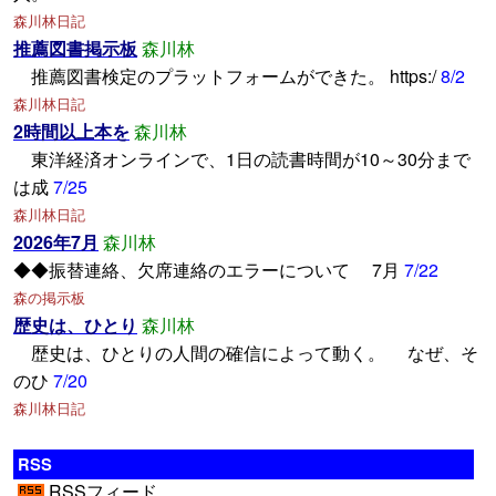
森川林日記
推薦図書掲示板
森川林
推薦図書検定のプラットフォームができた。 https:/
8/2
森川林日記
2時間以上本を
森川林
東洋経済オンラインで、1日の読書時間が10～30分まで
は成
7/25
森川林日記
2026年7月
森川林
◆◆振替連絡、欠席連絡のエラーについて 7月
7/22
森の掲示板
歴史は、ひとり
森川林
歴史は、ひとりの人間の確信によって動く。 なぜ、そ
のひ
7/20
森川林日記
RSS
RSSフィード