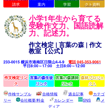
請求
案内
学習
クト資料
小学1年生から育てる
受験作文力、国語読解
力、記述力。
作文検定 | 言葉の森 | 作文
教室【公式】
233-0015 横浜市港南区日限山4-4-9
電話 045-353-9061
平日8:00～17:00 土日8:00～12:00
作文検定リン
言葉の森生徒
言葉の森講師
森林プロジェ
ク
リンク
リンク
クト
作検サンプル
合格情報
過去記事
カテゴ
リー
会社概要/料金
カレンダー
SNS
メ
ディア