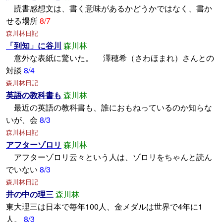
読書感想文は、書く意味があるかどうかではなく、書か
せる場所
8/7
森川林日記
「到知」に谷川
森川林
意外な表紙に驚いた。 澤穂希（さわほまれ）さんとの
対談
8/4
森川林日記
英語の教科書も
森川林
最近の英語の教科書も、誰におもねっているのか知らな
いが、会
8/3
森川林日記
アフターゾロリ
森川林
アフターゾロリ云々という人は、ゾロリをちゃんと読ん
でいない
8/3
森川林日記
井の中の理三
森川林
東大理三は日本で毎年100人、金メダルは世界で4年に1
人。
8/3