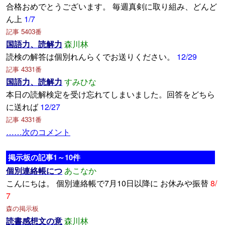
合格おめでとうございます。 毎週真剣に取り組み、どんど
ん上
1/7
記事 5403番
国語力、読解力
森川林
読検の解答は個別れんらくでお送りください。
12/29
記事 4331番
国語力、読解力
すみひな
本日の読解検定を受け忘れてしまいました。回答をどちら
に送れば
12/27
記事 4331番
……次のコメント
掲示板の記事1～10件
個別連絡帳につ
あこなか
こんにちは。 個別連絡帳で7月10日以降に お休みや振替
8/
7
森の掲示板
読書感想文の意
森川林