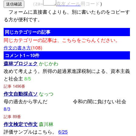
（za=
森友メール
用コード
）
フォームに直接書くよりも、別に書いたものをコピーす
る方が便利です。
同じカテゴリーの記事
同じカテゴリーの記事は、こちらをごらんください。
(108)
作文の書き方
コメント1～10件
森林プロジェク
かじかわ
改めて考えよう。所得の超過累進課税制による、資本主義
と社会主
8/5
記事 1496番
作文自動採点ソ
なっつ
母の過去から学んだ 令和の闇に負けない社会
8/3
記事 89番
作文検定で作文
森川林
評価サンプルはこちら。
6/25