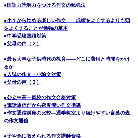
●国語力読解力をつける作文の勉強法
●小１から始める楽しい作文――成績をよくするよりも頭
をよくすることが勉強の基本
●中学受験国語対策
●父母の声（２）
●最も大事な子供時代の教育――どこに費用と時間をかけ
るか
●入試の作文・小論文対策
●父母の声（３）
●公立中高一貫校の作文合格対策
●電話通信だから密度濃い作文指導
●作文通信講座の比較―通学教室より続けやすい言葉の森
の作文通信
●子や孫に教えられる作文講師資格