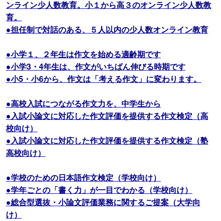
ンライン少人数教育。小１から高３のオンライン少人数教
育。
●担任制で対話のある、５人以内の少人数オンライン教育
●小学１、２年生は作文を始める適齢期です
●小学3・4年生は、作文がいちばん伸びる時期です
●小5・小6から、作文は「考える作文」に変わります。
●高校入試につながる作文力を、中学生から
●入試小論文に対応した作文評価を提供する作文検定（高
校向け）
●入試小論文に対応した作文評価を提供する作文検定（塾
高校向け）
●学校のための日本語作文検定（学校向け）
●学年ごとの「書く力」が一目でわかる（学校向け）
●総合型選抜・小論文評価業務に関するご提案（大学向
け）