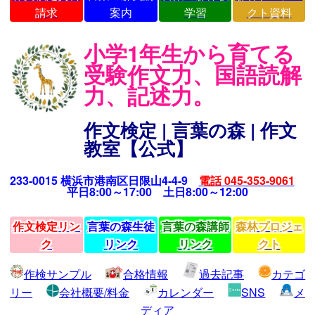
請求
案内
学習
クト資料
小学1年生から育てる
受験作文力、国語読解
力、記述力。
作文検定 | 言葉の森 | 作文
教室【公式】
233-0015 横浜市港南区日限山4-4-9
電話 045-353-9061
平日8:00～17:00 土日8:00～12:00
作文検定リン
言葉の森生徒
言葉の森講師
森林プロジェ
ク
リンク
リンク
クト
作検サンプル
合格情報
過去記事
カテゴ
リー
会社概要/料金
カレンダー
SNS
メ
ディア