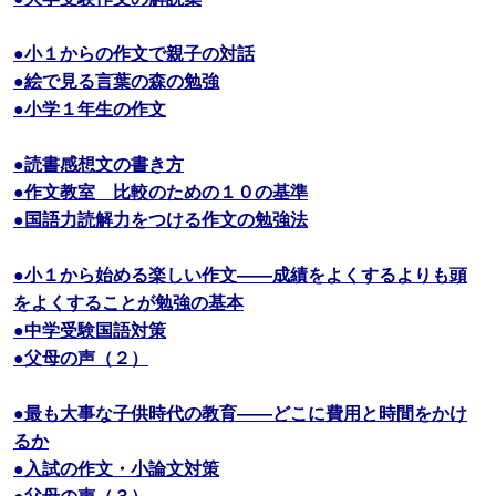
●小１からの作文で親子の対話
●絵で見る言葉の森の勉強
●小学１年生の作文
●読書感想文の書き方
●作文教室 比較のための１０の基準
●国語力読解力をつける作文の勉強法
●小１から始める楽しい作文――成績をよくするよりも頭
をよくすることが勉強の基本
●中学受験国語対策
●父母の声（２）
●最も大事な子供時代の教育――どこに費用と時間をかけ
るか
●入試の作文・小論文対策
●父母の声（３）