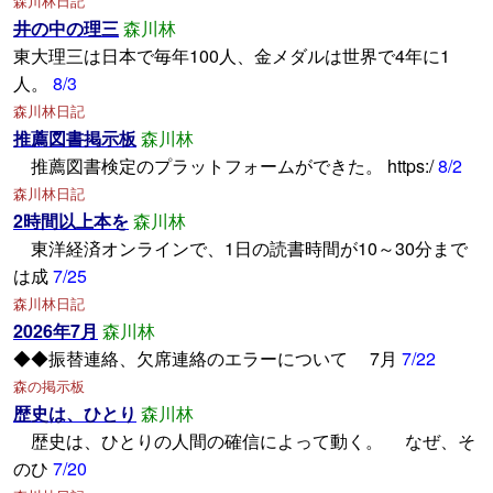
森川林日記
井の中の理三
森川林
東大理三は日本で毎年100人、金メダルは世界で4年に1
人。
8/3
森川林日記
推薦図書掲示板
森川林
推薦図書検定のプラットフォームができた。 https:/
8/2
森川林日記
2時間以上本を
森川林
東洋経済オンラインで、1日の読書時間が10～30分まで
は成
7/25
森川林日記
2026年7月
森川林
◆◆振替連絡、欠席連絡のエラーについて 7月
7/22
森の掲示板
歴史は、ひとり
森川林
歴史は、ひとりの人間の確信によって動く。 なぜ、そ
のひ
7/20