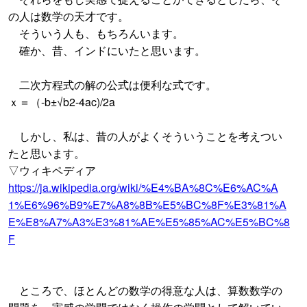
の人は数学の天才です。
そういう人も、もちろんいます。
確か、昔、インドにいたと思います。
二次方程式の解の公式は便利な式です。
ｘ＝（-b±√b2-4ac)/2a
しかし、私は、昔の人がよくそういうことを考えつい
たと思います。
▽ウィキペディア
https://ja.wikipedia.org/wiki/%E4%BA%8C%E6%AC%A
1%E6%96%B9%E7%A8%8B%E5%BC%8F%E3%81%A
E%E8%A7%A3%E3%81%AE%E5%85%AC%E5%BC%8
F
ところで、ほとんどの数学の得意な人は、算数数学の