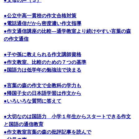
●公立中高一貫校の作文合格対策
●電話通信だから密度濃い作文指導
●作文通信講座の比較―通学教室より続けやすい言葉の森
の作文通信
●子や孫に教えられる作文講師資格
●作文教室、比較のための７つの基準
●国語力は低学年の勉強法で決まる
●言葉の森の作文で全教科の学力も
●帰国子女の日本語学習は作文から
●いろいろな質問に答えて
●大切なのは国語力 小学１年生からスタートできる作文
と国語の通信教育
●作文教室言葉の森の批評記事を読んで