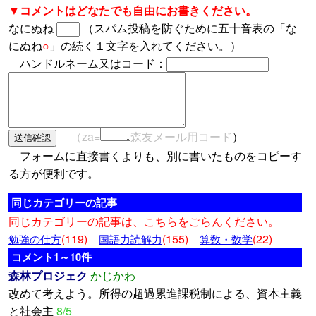
▼コメントはどなたでも自由にお書きください。
なにぬね
（スパム投稿を防ぐために五十音表の「な
にぬね
○
」の続く１文字を入れてください。）
ハンドルネーム又はコード：
（za=
森友メール
用コード
）
フォームに直接書くよりも、別に書いたものをコピーす
る方が便利です。
同じカテゴリーの記事
同じカテゴリーの記事は、こちらをごらんください。
(119)
(155)
(22)
勉強の仕方
国語力読解力
算数・数学
コメント1～10件
森林プロジェク
かじかわ
改めて考えよう。所得の超過累進課税制による、資本主義
と社会主
8/5