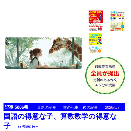
記事 5086番
<
>
最新の記事
前の記事
後の記事
2026/8/7
国語の得意な子、算数数学の得意な
子
as/5086.html