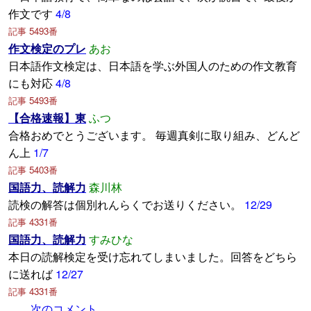
作文です
4/8
記事 5493番
作文検定のプレ
あお
日本語作文検定は、日本語を学ぶ外国人のための作文教育
にも対応
4/8
記事 5493番
【合格速報】東
ふつ
合格おめでとうございます。 毎週真剣に取り組み、どんど
ん上
1/7
記事 5403番
国語力、読解力
森川林
読検の解答は個別れんらくでお送りください。
12/29
記事 4331番
国語力、読解力
すみひな
本日の読解検定を受け忘れてしまいました。回答をどちら
に送れば
12/27
記事 4331番
……次のコメント