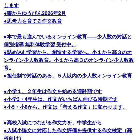
します
●森からゆうびん2026年2月
●思考力を育てる作文教育
●本で最も進んでいるオンライン教育――少人数の対話と
個別指導 無料体験学習 受付中。
●詰め込む学習から、創造する学習へ。小１から高３のオ
ンライン少人数教育。小１から高３のオンライン少人数教
育。
●担任制で対話のある、５人以内の少人数オンライン教育
●小学１、２年生は作文を始める適齢期です
●小学3・4年生は、作文がいちばん伸びる時期です
●小5・小6から、作文は「考える作文」に変わります。
●高校入試につながる作文力を、中学生から
●入試小論文に対応した作文評価を提供する作文検定（高
校向け）