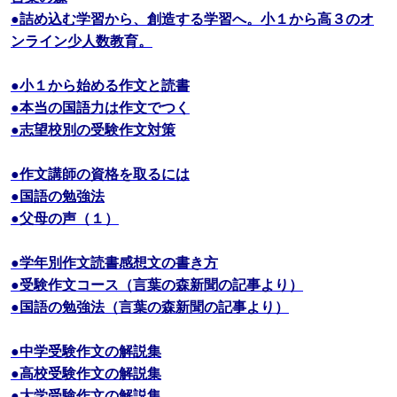
●詰め込む学習から、創造する学習へ。小１から高３のオ
ンライン少人数教育。
●小１から始める作文と読書
●本当の国語力は作文でつく
●志望校別の受験作文対策
●作文講師の資格を取るには
●国語の勉強法
●父母の声（１）
●学年別作文読書感想文の書き方
●受験作文コース（言葉の森新聞の記事より）
●国語の勉強法（言葉の森新聞の記事より）
●中学受験作文の解説集
●高校受験作文の解説集
●大学受験作文の解説集