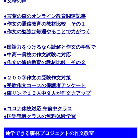
●父母の声
●言葉の森のオンライン教育関連記事
●作文の通信教育の教材比較 その１
●作文の勉強は毎週やることで力がつく
●国語力をつけるなら読解と作文の学習で
●中高一貫校の作文試験に対応
●作文の通信教育の教材比較 その２
●２００字作文の受験作文対策
●受験作文コースの保護者アンケート
●森リンで１０人中９人が作文力アップ
●コロナ休校対応 午前中クラス
●国語読解クラスの無料体験学習
通学できる森林プロジェクトの作文教室