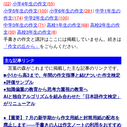
(22)
小学4年生の作文
(55)
小学5年生の作文
(100)
小学6年生の作文
(281)
中学1年生の
作文
(174)
中学2年生の作文
(100)
中学3年生の作文
(71)
高校1年生の作文
(68)
高校2年生の作
文
(30)
高校3年生の作文
(8)
手書きの作文と講評はここには掲載していません。続きは
「作文の丘から」
をごらんください。
主な記事リンク
言葉の森がこれまでに掲載した主な記事のリンクです。
■小1から高3まで、年間の作文指導と結びついた作文検定
●評価サンプル
●知識偏重の教育から思考力重視の教育へ
AIと独自アルゴリズムを組み合わせた「日本語作文検定」
がリニューアル
●【重要】７月の新学期から作文用紙と封筒用紙の配布を
廃止します――手書きの人は作文ノートの利用をおすすめ