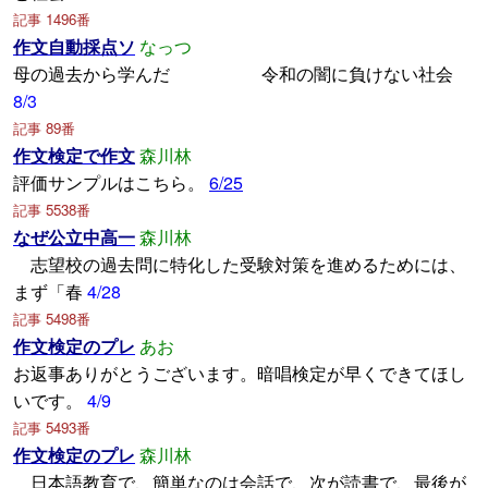
記事 1496番
作文自動採点ソ
なっつ
母の過去から学んだ 令和の闇に負けない社会
8/3
記事 89番
作文検定で作文
森川林
評価サンプルはこちら。
6/25
記事 5538番
なぜ公立中高一
森川林
志望校の過去問に特化した受験対策を進めるためには、
まず「春
4/28
記事 5498番
作文検定のプレ
あお
お返事ありがとうございます。暗唱検定が早くできてほし
いです。
4/9
記事 5493番
作文検定のプレ
森川林
日本語教育で、簡単なのは会話で、次が読書で、最後が