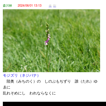
森川林
2024/06/01 13:13
修
削
モジズリ（ネジバナ）
陸奥（みちのく）の しのぶもぢずり 誰（たれ）ゆ
ゑに
乱れそめにし われならなくに