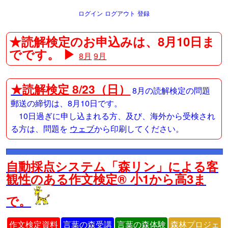
ログイン
ログアウト
登録
★読解検定のお申込みは、8月10日ま
でです。 ▶
8月
9月
★
読解検定 8/23（日）
8月の読解検定の問題
郵送の締切は、8月10日です。
10日過ぎに申し込まれる方、及び、海外から受検され
る方は、問題を
ウェブ
から印刷してください。
自動採点システム「森リン」による客
観性のある作文検定® 小1から高3ま
で。
作文検定資料
言葉の森受講
言葉の森体験
森林プロジェ