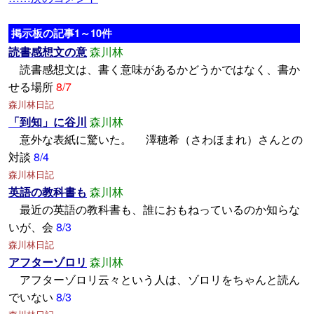
掲示板の記事1～10件
読書感想文の意
森川林
読書感想文は、書く意味があるかどうかではなく、書か
せる場所
8/7
森川林日記
「到知」に谷川
森川林
意外な表紙に驚いた。 澤穂希（さわほまれ）さんとの
対談
8/4
森川林日記
英語の教科書も
森川林
最近の英語の教科書も、誰におもねっているのか知らな
いが、会
8/3
森川林日記
アフターゾロリ
森川林
アフターゾロリ云々という人は、ゾロリをちゃんと読ん
でいない
8/3