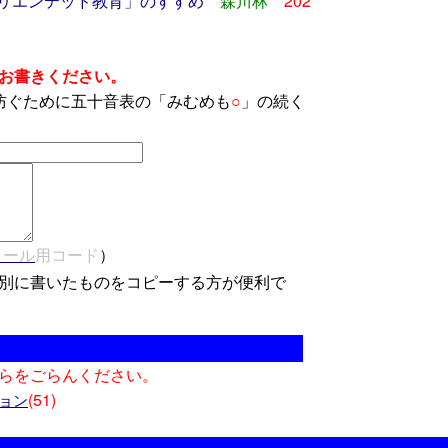
オリエンテッド教育」のすすめ
森川林
202
お書きください。
防ぐために五十音表の「みむめも
○
」の続く
メール
用コード
）
別に書いたものをコピーする方が便利で
らをごらんください。
(51)
ョン