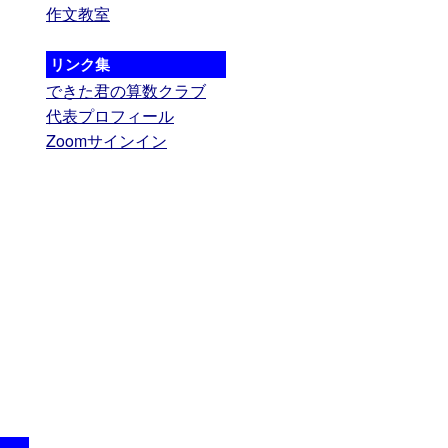
作文教室
リンク集
できた君の算数クラブ
代表プロフィール
Zoomサインイン