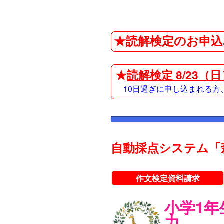
★読解検定のお申込
★
読解検定 8/23（
10日過ぎに申し込まれる
自動採点システム「
作文検定資料請求
小学1
力。