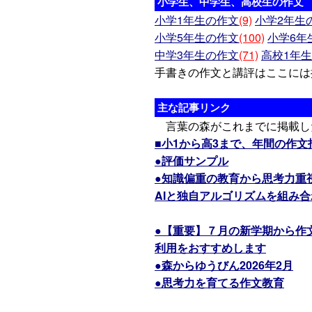
小学生、中学生、高校生の作文
小学1年生の作文
(9)
小学2年生
小学5年生の作文
(100)
小学6年
中学3年生の作文
(71)
高校1年
手書きの作文と講評はここには
主な記事リンク
言葉の森がこれまでに掲載し
■小1から高3まで、年間の作
●評価サンプル
●知識偏重の教育から思考力重
AIと独自アルゴリズムを組み
●【重要】７月の新学期から作
利用をおすすめします
●森からゆうびん2026年2月
●思考力を育てる作文教育