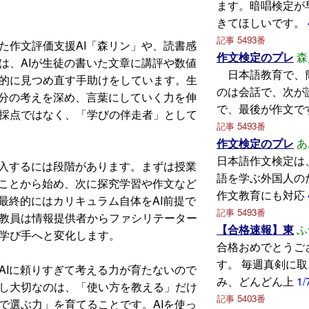
ます。暗唱検定が
きてほしいです。
記事 5493番
作文評価支援AI「森リン」や、読書感
作文検定のプレ
森
は、AIが生徒の書いた文章に講評や数値
日本語教育で、
的に見つめ直す手助けをしています。生
のは会話で、次が
自分の考えを深め、言葉にしていく力を伸
で、最後が作文で
採点ではなく、「学びの伴走者」として
記事 5493番
作文検定のプレ
あ
日本語作文検定は
入するには段階があります。まずは授業
語を学ぶ外国人の
ることから始め、次に探究学習や作文など
作文教育にも対応
最終的にはカリキュラム自体をAI前提で
記事 5493番
教員は情報提供者からファシリテーター
【合格速報】東
ふ
学び手へと変化します。
合格おめでとうご
す。 毎週真剣に
Iに頼りすぎて考える力が育たないので
み、どんどん上
1/
し大切なのは、「使い方を教える」だけ
記事 5403番
で選ぶ力」を育てることです。AIを使っ