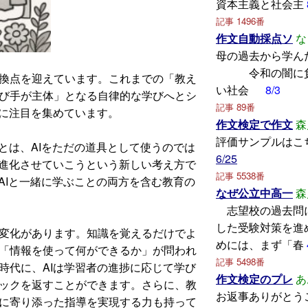
資本主義と社会主
記事 1496番
作文自動採点ソ
な
母の過去から
令和の闇に負
換点を迎えています。これまでの「教え
い社会
8/3
び手が主体」となる自律的な学びへとシ
記事 89番
速に注目を集めています。
作文検定で作文
森
評価サンプルはこ
は、AIをただの道具として使うのでは
6/25
に進化させていこうという新しい考え方で
記事 5538番
AIと一緒に学ぶことの両方を含む教育の
なぜ公立中高一
森
志望校の過去問
した受験対策を進
化があります。知識を覚えるだけでよ
めには、まず「春
「情報を使って何ができるか」が問われ
記事 5498番
時代に、AIは学習者の進捗に応じて学び
作文検定のプレ
あ
ックを返すことができます。さらに、教
お返事ありがとう
に寄り添った指導を実現する力も持って