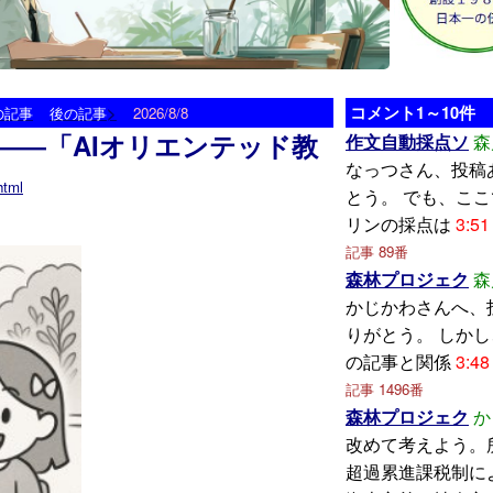
>
コメント1～10件
の記事
後の記事
2026/8/8
――「AIオリエンテッド教
作文自動採点ソ
森
なっつさん、投稿
html
とう。 でも、こ
リンの採点は
3:51
記事 89番
森林プロジェク
森
かじかわさんへ、
りがとう。 しか
の記事と関係
3:48
記事 1496番
森林プロジェク
か
改めて考えよう。
超過累進課税制に