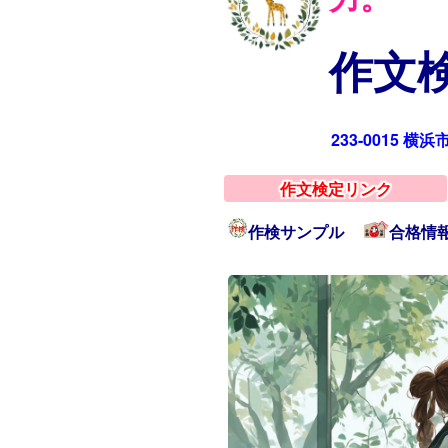
作文検
233-0015 横
作文検定リンク
作検サンプル
合格情