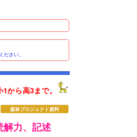
ください。
1から高3まで。
森林プロジェクト資料
読解力、記述