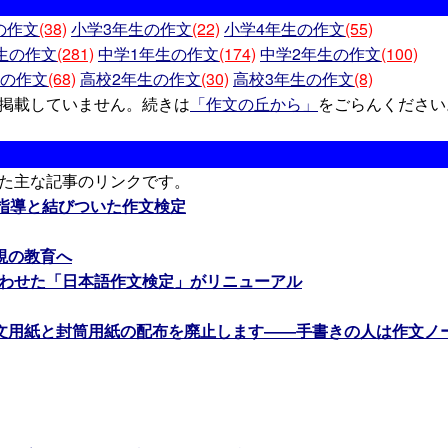
の作文
(38)
小学3年生の作文
(22)
小学4年生の作文
(55)
生の作文
(281)
中学1年生の作文
(174)
中学2年生の作文
(100)
生の作文
(68)
高校2年生の作文
(30)
高校3年生の作文
(8)
掲載していません。続きは
「作文の丘から」
をごらんください
た主な記事のリンクです。
文指導と結びついた作文検定
視の教育へ
合わせた「日本語作文検定」がリニューアル
文用紙と封筒用紙の配布を廃止します――手書きの人は作文ノ