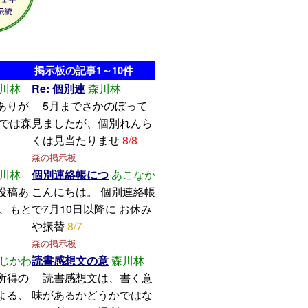
掲示板の記事1～10件
川林
Re: 個別連
森川林
ありが
5月までさかのぼって
こでは森
見ましたが、個別れんら
くは見当たりませ
8/8
森の掲示板
川林
個別連絡帳につ
あこなか
投稿あ
こんにちは。 個別連絡帳
し、もと
で7月10日以降に お休み
や振替
8/7
森の掲示板
じかわ
読書感想文の意
森川林
所得の
読書感想文は、書く意
よる、
味があるかどうかではな