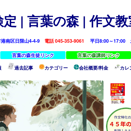
定 | 言葉の森 | 作文
浜市港南区日限山4-4-9
電話 045-353-9061
平日8:00～17:00 土
言葉の森生徒リンク
言葉の森講師リンク
報
過去記事
カテゴリー
会社概要/料金
カレ