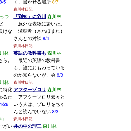
8/5
く、書かせる場所
8/7
森川林日記
っつ
「到知」に谷川
森川林
学んだ
意外な表紙に驚いた。
けな
澤穂希（さわほまれ）
さんとの対談
8/4
森川林日記
川林
英語の教科書も
森川林
ちら。
最近の英語の教科書
も、誰におもねっている
のか知らないが、会
8/3
川林
森川林日記
に特化
アフターゾロリ
森川林
めるた
アフターゾロリ云々と
4/28
いう人は、ゾロリをちゃ
んと読んでいない
8/3
お
森川林日記
ござい
井の中の理三
森川林