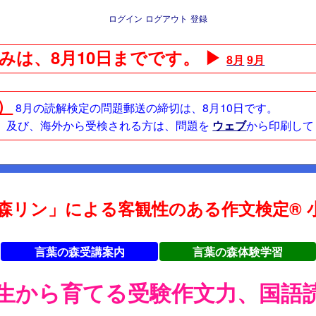
ログイン
ログアウト
登録
みは、8月10日までです。 ▶
8月
9月
日）
8月の読解検定の問題郵送の締切は、8月10日です。
方、及び、海外から受検される方は、問題を
ウェブ
から印刷して
森リン」による客観性のある作文検定® 小
言葉の森受講案内
言葉の森体験学習
年生から育てる受験作文力、国語