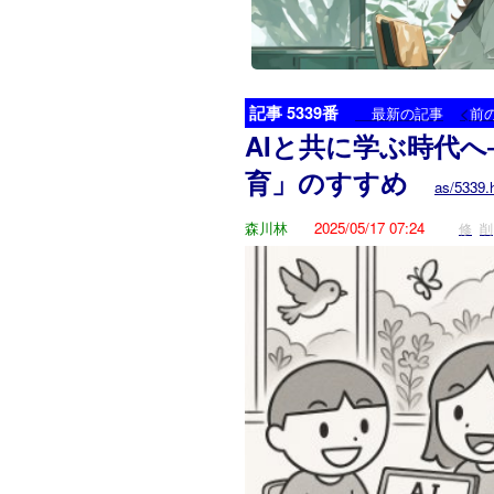
記事 5339番
<
最新の記事
前
AIと共に学ぶ時代へ
育」のすすめ
as/5339.
森川林
2025/05/17 07:24
修
削