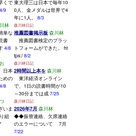
早くで
東大理三は日本で毎年10
4/9
0人、金メダルは世界で4
年に1人。
8/3
川林
森川林日記
簡単な
推薦図書掲示板
森川林
読書
推薦図書検定のプラッ
す
4/8
トフォームができた。 ht
tps:/
8/2
お
森川林日記
、日本
2時間以上本を
森川林
ための
東洋経済オンライン
4/8
で、1日の読書時間が10
～30分までは成
7/25
つ
森川林日記
ざいま
2026年7月
森川林
取り組
◆◆振替連絡、欠席連絡
7
のエラーについて 7月
7/22