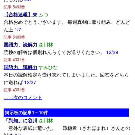
記事 5493番
【合格速報】東
ふつ
合格おめでとうございます。 毎週真剣に取り組み、どんど
ん上
1/7
記事 5403番
国語力、読解力
森川林
読検の解答は個別れんらくでお送りください。
12/29
記事 4331番
国語力、読解力
すみひな
本日の読解検定を受け忘れてしまいました。回答をどちら
に送れば
12/27
記事 4331番
……次のコメント
掲示板の記事1～10件
「到知」に谷川
森川林
意外な表紙に驚いた。 澤穂希（さわほまれ）さんとの