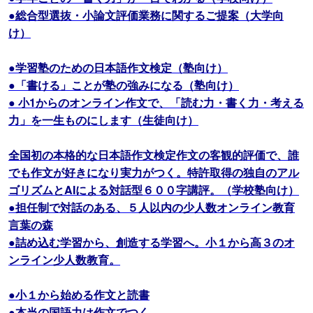
●総合型選抜・小論文評価業務に関するご提案（大学向
け）
●学習塾のための日本語作文検定（塾向け）
●「書ける」ことが塾の強みになる（塾向け）
● 小1からのオンライン作文で、「読む力・書く力・考える
力」を一生ものにします（生徒向け）
全国初の本格的な日本語作文検定作文の客観的評価で、誰
でも作文が好きになり実力がつく。特許取得の独自のアル
ゴリズムとAIによる対話型６００字講評。（学校塾向け）
●担任制で対話のある、５人以内の少人数オンライン教育
言葉の森
●詰め込む学習から、創造する学習へ。小１から高３のオ
ンライン少人数教育。
●小１から始める作文と読書
●本当の国語力は作文でつく