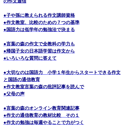
の作文通信
●子や孫に教えられる作文講師資格
●作文教室、比較のための７つの基準
●国語力は低学年の勉強法で決まる
●言葉の森の作文で全教科の学力も
●帰国子女の日本語学習は作文から
●いろいろな質問に答えて
●大切なのは国語力 小学１年生からスタートできる作文
と国語の通信教育
●作文教室言葉の森の批評記事を読んで
●父母の声
●言葉の森のオンライン教育関連記事
●作文の通信教育の教材比較 その１
●作文の勉強は毎週やることで力がつく