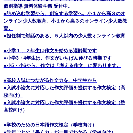
個別指導 無料体験学習 受付中。
●詰め込む学習から、創造する学習へ。小１から高３のオ
ンライン少人数教育。小１から高３のオンライン少人数教
育。
●担任制で対話のある、５人以内の少人数オンライン教育
●小学１、２年生は作文を始める適齢期です
●小学3・4年生は、作文がいちばん伸びる時期です
●小5・小6から、作文は「考える作文」に変わります。
●高校入試につながる作文力を、中学生から
●入試小論文に対応した作文評価を提供する作文検定（高
校向け）
●入試小論文に対応した作文評価を提供する作文検定（塾
高校向け）
●学校のための日本語作文検定（学校向け）
●学年ごとの「書く力」が一目でわかる（学校向け）