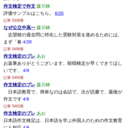
作文検定で作文
森川林
評価サンプルはこちら。
6/25
記事 5538番
なぜ公立中高一
森川林
志望校の過去問に特化した受験対策を進めるためには、
まず「春
4/28
記事 5498番
作文検定のプレ
あお
お返事ありがとうございます。暗唱検定が早くできてほし
いです。
4/9
記事 5493番
作文検定のプレ
森川林
日本語教育で、簡単なのは会話で、次が読書で、最後が
作文です
4/8
記事 5493番
作文検定のプレ
あお
日本語作文検定は、日本語を学ぶ外国人のための作文教育
にも対応
4/8