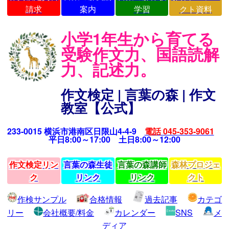
請求
案内
学習
クト資料
小学1年生から育てる
受験作文力、国語読解
力、記述力。
作文検定 | 言葉の森 | 作文
教室【公式】
233-0015 横浜市港南区日限山4-4-9
電話 045-353-9061
平日8:00～17:00 土日8:00～12:00
作文検定リン
言葉の森生徒
言葉の森講師
森林プロジェ
ク
リンク
リンク
クト
作検サンプル
合格情報
過去記事
カテゴ
リー
会社概要/料金
カレンダー
SNS
メ
ディア