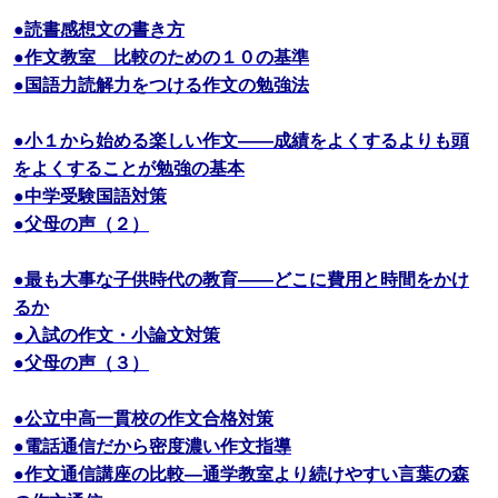
●読書感想文の書き方
●作文教室 比較のための１０の基準
●国語力読解力をつける作文の勉強法
●小１から始める楽しい作文――成績をよくするよりも頭
をよくすることが勉強の基本
●中学受験国語対策
●父母の声（２）
●最も大事な子供時代の教育――どこに費用と時間をかけ
るか
●入試の作文・小論文対策
●父母の声（３）
●公立中高一貫校の作文合格対策
●電話通信だから密度濃い作文指導
●作文通信講座の比較―通学教室より続けやすい言葉の森