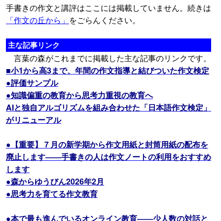
手書きの作文と講評はここには掲載していません。続きは
「作文の丘から」
をごらんください。
主な記事リンク
言葉の森がこれまでに掲載した主な記事のリンクです。
■小1から高3まで、年間の作文指導と結びついた作文検定
●評価サンプル
●知識偏重の教育から思考力重視の教育へ
AIと独自アルゴリズムを組み合わせた「日本語作文検定」
がリニューアル
●【重要】７月の新学期から作文用紙と封筒用紙の配布を
廃止します――手書きの人は作文ノートの利用をおすすめ
します
●森からゆうびん2026年2月
●思考力を育てる作文教育
●本で最も進んでいるオンライン教育――少人数の対話と