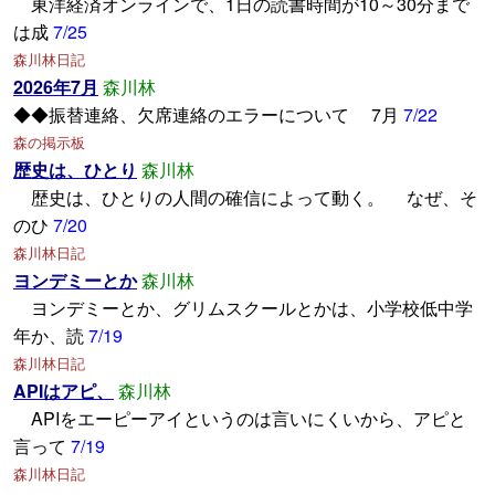
東洋経済オンラインで、1日の読書時間が10～30分まで
は成
7/25
森川林日記
2026年7月
森川林
◆◆振替連絡、欠席連絡のエラーについて 7月
7/22
森の掲示板
歴史は、ひとり
森川林
歴史は、ひとりの人間の確信によって動く。 なぜ、そ
のひ
7/20
森川林日記
ヨンデミーとか
森川林
ヨンデミーとか、グリムスクールとかは、小学校低中学
年か、読
7/19
森川林日記
APIはアピ、
森川林
APIをエーピーアイというのは言いにくいから、アピと
言って
7/19
森川林日記