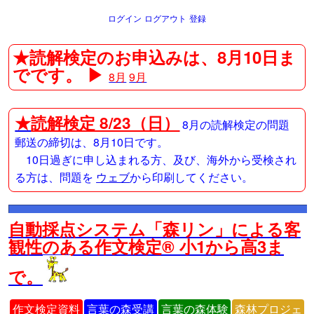
ログイン
ログアウト
登録
★読解検定のお申込みは、8月10日ま
でです。 ▶
8月
9月
★
読解検定 8/23（日）
8月の読解検定の問題
郵送の締切は、8月10日です。
10日過ぎに申し込まれる方、及び、海外から受検され
る方は、問題を
ウェブ
から印刷してください。
自動採点システム「森リン」による客
観性のある作文検定® 小1から高3ま
で。
作文検定資料
言葉の森受講
言葉の森体験
森林プロジェ