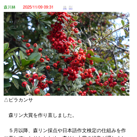
森川林
2025/11/09 09:31
修
削
△ピラカンサ
森リン大賞を作り直しました。
５月以降、森リン採点や日本語作文検定の仕組みを作