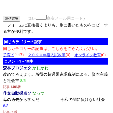
（za=
森友メール
用コード
）
フォームに直接書くよりも、別に書いたものをコピーす
る方が便利です。
同じカテゴリーの記事
同じカテゴリーの記事は、こちらをごらんください。
(117)
(0)
(0)
子育て
２０２０年度入試改革
オンライン教育
コメント1～10件
森林プロジェク
かじかわ
改めて考えよう。所得の超過累進課税制による、資本主義
と社会主
8/5
記事 1496番
作文自動採点ソ
なっつ
母の過去から学んだ 令和の闇に負けない社会
8/3
記事 89番