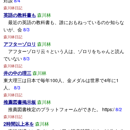
対談
8/4
森川林日記
英語の教科書も
森川林
最近の英語の教科書も、誰におもねっているのか知らな
いが、会
8/3
森川林日記
アフターゾロリ
森川林
アフターゾロリ云々という人は、ゾロリをちゃんと読ん
でいない
8/3
森川林日記
井の中の理三
森川林
東大理三は日本で毎年100人、金メダルは世界で4年に1
人。
8/3
森川林日記
推薦図書掲示板
森川林
推薦図書検定のプラットフォームができた。 https:/
8/2
森川林日記
2時間以上本を
森川林