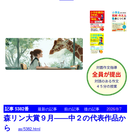
記事 5382番
<
>
最新の記事
前の記事
後の記事
2026/8/7
森リン大賞９月――中２の代表作品か
ら
as/5382.html