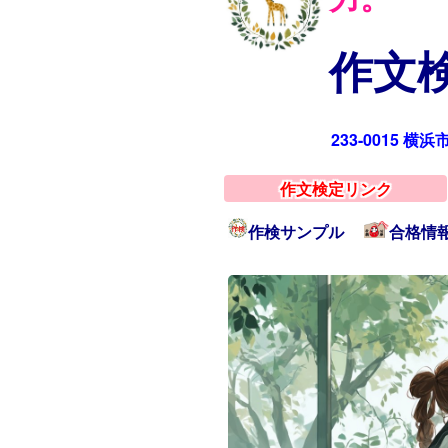
作文検
233-0015 横
作文検定リンク
作検サンプル
合格情