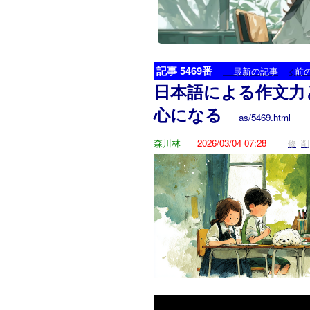
記事 5469番
<
最新の記事
前
日本語による作文力
心になる
as/5469.html
森川林
2026/03/04 07:28
修
削