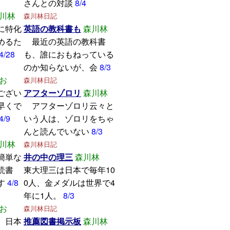
さんとの対談
8/4
川林
森川林日記
に特化
英語の教科書も
森川林
めるた
最近の英語の教科書
4/28
も、誰におもねっている
のか知らないが、会
8/3
お
森川林日記
ござい
アフターゾロリ
森川林
早くで
アフターゾロリ云々と
4/9
いう人は、ゾロリをちゃ
んと読んでいない
8/3
川林
森川林日記
簡単な
井の中の理三
森川林
読書
東大理三は日本で毎年10
す
4/8
0人、金メダルは世界で4
年に1人。
8/3
お
森川林日記
、日本
推薦図書掲示板
森川林