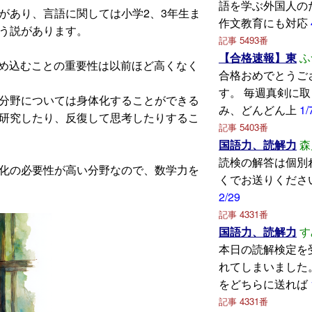
語を学ぶ外国人の
あり、言語に関しては小学2、3年生ま
作文教育にも対応
う説があります。
記事 5493番
【合格速報】東
ふ
め込むことの重要性は以前ほど高くなく
合格おめでとうご
す。 毎週真剣に
分野については身体化することができる
み、どんどん上
1/
研究したり、反復して思考したりするこ
記事 5403番
国語力、読解力
森
読検の解答は個別
化の必要性が高い分野なので、数学力を
くでお送りくださ
2/29
記事 4331番
国語力、読解力
す
本日の読解検定を
れてしまいました
をどちらに送れば
記事 4331番