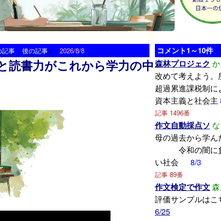
>
コメント1～10件
の記事
後の記事
2026/8/8
と読書力がこれから学力の中
森林プロジェク
か
改めて考えよう。
超過累進課税制に
資本主義と社会主
記事 1496番
作文自動採点ソ
な
母の過去から
令和の闇に負
い社会
8/3
記事 89番
作文検定で作文
森
評価サンプルはこ
6/25