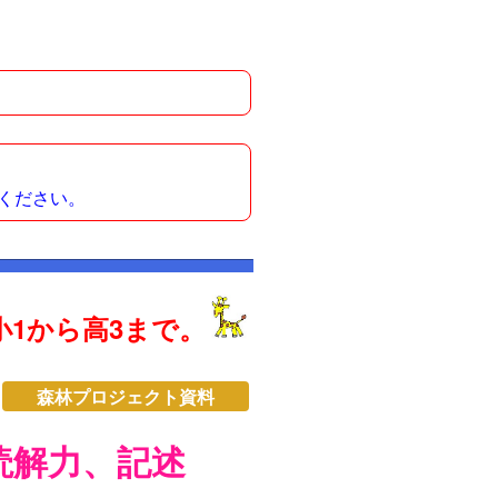
ください。
1から高3まで。
森林プロジェクト資料
読解力、記述