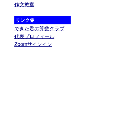
作文教室
リンク集
できた君の算数クラブ
代表プロフィール
Zoomサインイン