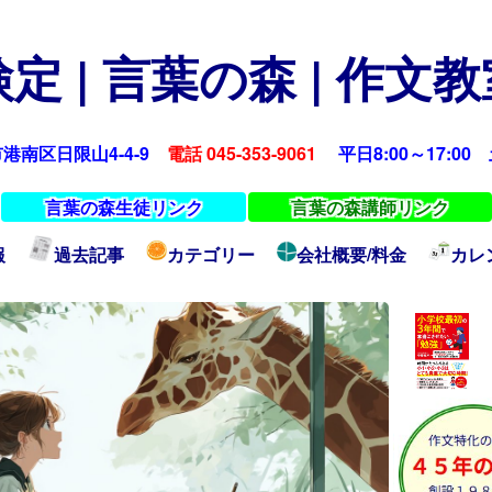
定 | 言葉の森 | 作文
浜市港南区日限山4-4-9
電話 045-353-9061
平日8:00～17:00 土
言葉の森生徒リンク
言葉の森講師リンク
報
過去記事
カテゴリー
会社概要/料金
カレ