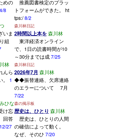
ための
推薦図書検定のプラッ
4/8
トフォームができた。 ht
tps:/
8/2
つ
森川林日記
ざいま
2時間以上本を
森川林
取り組
東洋経済オンライン
7
で、1日の読書時間が10
～30分までは成
7/25
川林
森川林日記
れんら
2026年7月
森川林
い。
1
◆◆振替連絡、欠席連絡
のエラーについて 7月
7/22
みひな
森の掲示板
受け忘
歴史は、ひとり
森川林
。回答
歴史は、ひとりの人間
12/27
の確信によって動く。
なぜ、そのひ
7/20