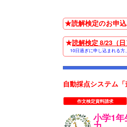
★読解検定のお申込
★
読解検定 8/23（
10日過ぎに申し込まれる
自動採点システム「
作文検定資料請求
小学1
力。