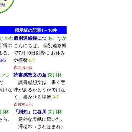
掲示板の記事1～10件
じかわ
個別連絡帳につ
あこなか
所得の
こんにちは。 個別連絡帳
よる、
で7月10日以降に お休み
8/5
や振替
8/7
森の掲示板
っつ
読書感想文の意
森川林
学んだ
読書感想文は、書く意
けな
味があるかどうかではな
く、書かせる場所
8/7
森川林日記
川林
「到知」に谷川
森川林
ちら。
意外な表紙に驚いた。
澤穂希（さわほまれ）