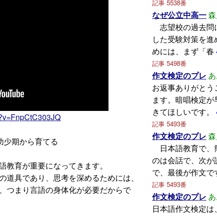
記事 5538番
なぜ公立中高一
森
志望校の過去問
した受験対策を進
めには、まず「春
記事 5498番
作文検定のプレ
あ
お返事ありがとう
ます。暗唱検定が
きてほしいです。
ch?v=FnpCtC303JQ
記事 5493番
作文検定のプレ
森
幼少期から育てる
日本語教育で、
のは会話で、次が
語教育が重要になってきます。
で、最後が作文で
の道具であり、思考を深めるためには、
記事 5493番
、つまり言語の身体化が必要だからで
作文検定のプレ
あ
日本語作文検定は