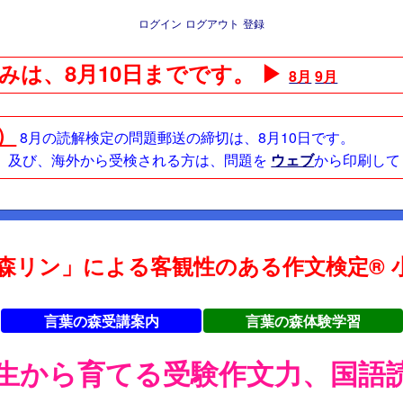
ログイン
ログアウト
登録
みは、8月10日までです。 ▶
8月
9月
日）
8月の読解検定の問題郵送の締切は、8月10日です。
方、及び、海外から受検される方は、問題を
ウェブ
から印刷して
森リン」による客観性のある作文検定® 小
言葉の森受講案内
言葉の森体験学習
年生から育てる受験作文力、国語