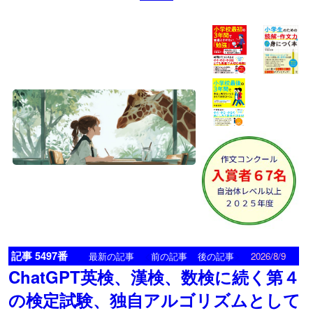
記事 5497番
<
>
最新の記事
前の記事
後の記事
2026/8/9
ChatGPT英検、漢検、数検に続く第４
の検定試験、独自アルゴリズムとして