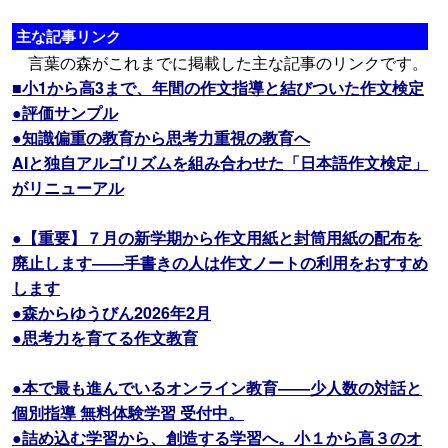
主な記事リンク
言葉の森がこれまでに掲載した主な記事のリンクです。
■小1から高3まで、年間の作文指導と結びついた作文検定
●評価サンプル
●知識偏重の教育から思考力重視の教育へ
AIと独自アルゴリズムを組み合わせた「日本語作文検定」
がリニューアル
●【重要】７月の新学期から作文用紙と封筒用紙の配布を
廃止します――手書きの人は作文ノートの利用をおすすめ
します
●森からゆうびん2026年2月
●思考力を育てる作文教育
●本で最も進んでいるオンライン教育――少人数の対話と
個別指導 無料体験学習 受付中。
●詰め込む学習から、創造する学習へ。小１から高３のオ