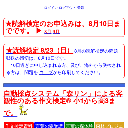
ログイン
ログアウト
登録
★読解検定のお申込みは、8月10日ま
でです。 ▶
8月
9月
★
読解検定 8/23（日）
8月の読解検定の問題
郵送の締切は、8月10日です。
10日過ぎに申し込まれる方、及び、海外から受検され
る方は、問題を
ウェブ
から印刷してください。
自動採点システム「森リン」による客
観性のある作文検定® 小1から高3ま
で。
作文検定資料
言葉の森受講
言葉の森体験
森林プロジェ