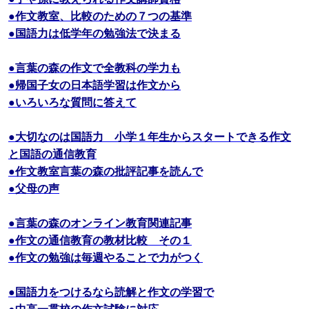
●作文教室、比較のための７つの基準
●国語力は低学年の勉強法で決まる
●言葉の森の作文で全教科の学力も
●帰国子女の日本語学習は作文から
●いろいろな質問に答えて
●大切なのは国語力 小学１年生からスタートできる作文
と国語の通信教育
●作文教室言葉の森の批評記事を読んで
●父母の声
●言葉の森のオンライン教育関連記事
●作文の通信教育の教材比較 その１
●作文の勉強は毎週やることで力がつく
●国語力をつけるなら読解と作文の学習で
●中高一貫校の作文試験に対応