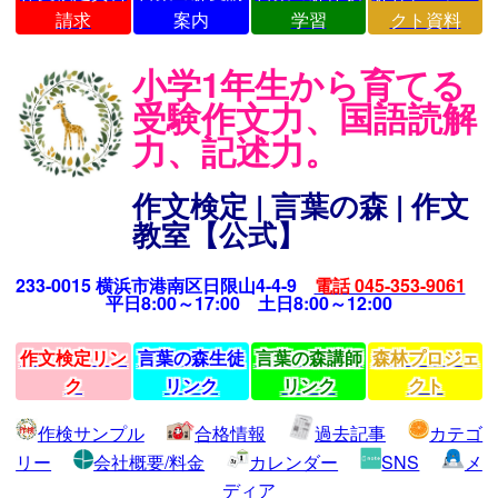
請求
案内
学習
クト資料
小学1年生から育てる
受験作文力、国語読解
力、記述力。
作文検定 | 言葉の森 | 作文
教室【公式】
233-0015 横浜市港南区日限山4-4-9
電話 045-353-9061
平日8:00～17:00 土日8:00～12:00
作文検定リン
言葉の森生徒
言葉の森講師
森林プロジェ
ク
リンク
リンク
クト
作検サンプル
合格情報
過去記事
カテゴ
リー
会社概要/料金
カレンダー
SNS
メ
ディア