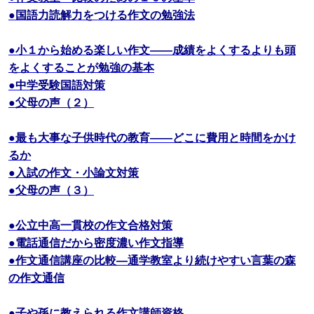
●国語力読解力をつける作文の勉強法
●小１から始める楽しい作文――成績をよくするよりも頭
をよくすることが勉強の基本
●中学受験国語対策
●父母の声（２）
●最も大事な子供時代の教育――どこに費用と時間をかけ
るか
●入試の作文・小論文対策
●父母の声（３）
●公立中高一貫校の作文合格対策
●電話通信だから密度濃い作文指導
●作文通信講座の比較―通学教室より続けやすい言葉の森
の作文通信
●子や孫に教えられる作文講師資格