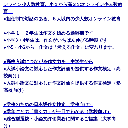
ンライン少人数教育。小１から高３のオンライン少人数教
育。
●担任制で対話のある、５人以内の少人数オンライン教育
●小学１、２年生は作文を始める適齢期です
●小学3・4年生は、作文がいちばん伸びる時期です
●小5・小6から、作文は「考える作文」に変わります。
●高校入試につながる作文力を、中学生から
●入試小論文に対応した作文評価を提供する作文検定（高
校向け）
●入試小論文に対応した作文評価を提供する作文検定（塾
高校向け）
●学校のための日本語作文検定（学校向け）
●学年ごとの「書く力」が一目でわかる（学校向け）
●総合型選抜・小論文評価業務に関するご提案（大学向
け）