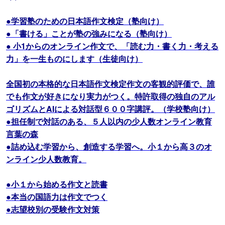
●学習塾のための日本語作文検定（塾向け）
●「書ける」ことが塾の強みになる（塾向け）
● 小1からのオンライン作文で、「読む力・書く力・考える
力」を一生ものにします（生徒向け）
全国初の本格的な日本語作文検定作文の客観的評価で、誰
でも作文が好きになり実力がつく。特許取得の独自のアル
ゴリズムとAIによる対話型６００字講評。（学校塾向け）
●担任制で対話のある、５人以内の少人数オンライン教育
言葉の森
●詰め込む学習から、創造する学習へ。小１から高３のオ
ンライン少人数教育。
●小１から始める作文と読書
●本当の国語力は作文でつく
●志望校別の受験作文対策