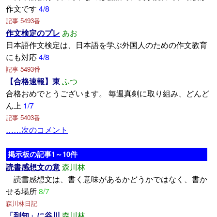
作文です
4/8
記事 5493番
作文検定のプレ
あお
日本語作文検定は、日本語を学ぶ外国人のための作文教育
にも対応
4/8
記事 5493番
【合格速報】東
ふつ
合格おめでとうございます。 毎週真剣に取り組み、どんど
ん上
1/7
記事 5403番
……次のコメント
掲示板の記事1～10件
読書感想文の意
森川林
読書感想文は、書く意味があるかどうかではなく、書か
せる場所
8/7
森川林日記
「到知」に谷川
森川林