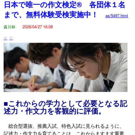
日本で唯一の作文検定® 各団体１名
まで、無料体験受検実施中！
as/5497.html
森川林
2026/04/27 16:08
修
削
■これからの学力として必要となる記
述力・作文力を客観的に評価。
総合型選抜、推薦入試、特色入試に見られるように、
記述力・作文力を育てることは、これからますます重要