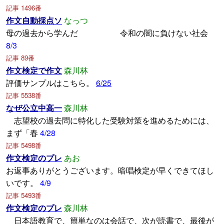
記事 1496番
作文自動採点ソ
なっつ
母の過去から学んだ 令和の闇に負けない社会
8/3
記事 89番
作文検定で作文
森川林
評価サンプルはこちら。
6/25
記事 5538番
なぜ公立中高一
森川林
志望校の過去問に特化した受験対策を進めるためには、
まず「春
4/28
記事 5498番
作文検定のプレ
あお
お返事ありがとうございます。暗唱検定が早くできてほし
いです。
4/9
記事 5493番
作文検定のプレ
森川林
日本語教育で、簡単なのは会話で、次が読書で、最後が