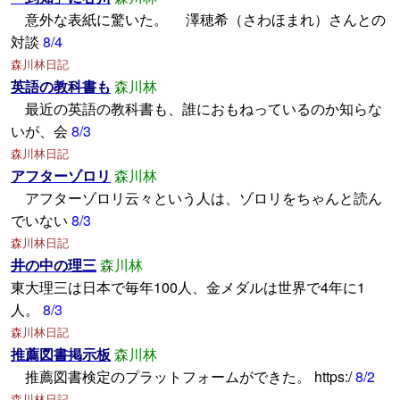
意外な表紙に驚いた。 澤穂希（さわほまれ）さんとの
対談
8/4
森川林日記
英語の教科書も
森川林
最近の英語の教科書も、誰におもねっているのか知らな
いが、会
8/3
森川林日記
アフターゾロリ
森川林
アフターゾロリ云々という人は、ゾロリをちゃんと読ん
でいない
8/3
森川林日記
井の中の理三
森川林
東大理三は日本で毎年100人、金メダルは世界で4年に1
人。
8/3
森川林日記
推薦図書掲示板
森川林
推薦図書検定のプラットフォームができた。 https:/
8/2
森川林日記