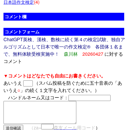
(4)
日本語作文検定
コメント欄
コメントフォーム
ChatGPT英検、漢検、数検に続く第４の検定試験、独自ア
ルゴリズムとして日本で唯一の作文検定® 各団体１名ま
で、無料体験受検実施中！
森川林
20260427
に対する
コメント
▼コメントはどなたでも自由にお書きください。
あいうえ
（スパム投稿を防ぐために五十音表の「あ
いうえ
○
」の続く１文字を入れてください。）
ハンドルネーム又はコード：
（za=
森友メール
用コード
）