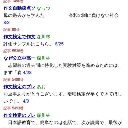
記事 1496番
作文自動採点ソ
なっつ
母の過去から学んだ 令和の闇に負けない社会
8/3
記事 89番
作文検定で作文
森川林
評価サンプルはこちら。
6/25
記事 5538番
なぜ公立中高一
森川林
志望校の過去問に特化した受験対策を進めるためには、
まず「春
4/28
記事 5498番
作文検定のプレ
あお
お返事ありがとうございます。暗唱検定が早くできてほし
いです。
4/9
記事 5493番
作文検定のプレ
森川林
日本語教育で、簡単なのは会話で、次が読書で、最後が