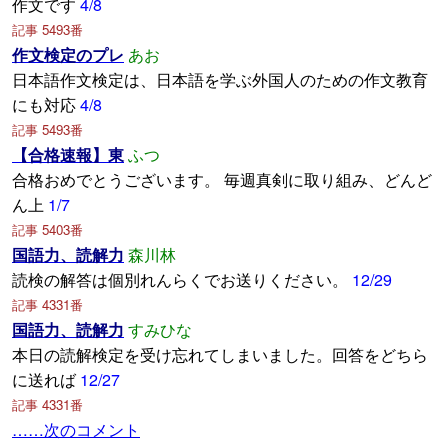
作文です
4/8
記事 5493番
作文検定のプレ
あお
日本語作文検定は、日本語を学ぶ外国人のための作文教育
にも対応
4/8
記事 5493番
【合格速報】東
ふつ
合格おめでとうございます。 毎週真剣に取り組み、どんど
ん上
1/7
記事 5403番
国語力、読解力
森川林
読検の解答は個別れんらくでお送りください。
12/29
記事 4331番
国語力、読解力
すみひな
本日の読解検定を受け忘れてしまいました。回答をどちら
に送れば
12/27
記事 4331番
……次のコメント