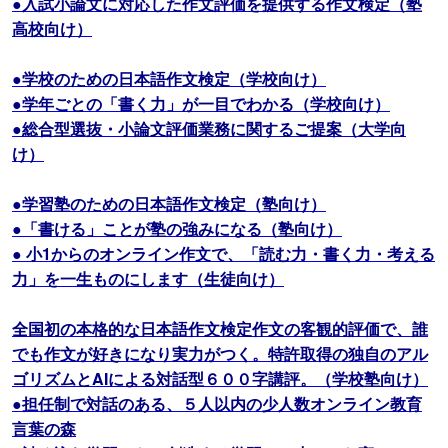
●入試小論文に対応した作文評価を提供する作文検定（塾
高校向け）
●学校のための日本語作文検定（学校向け）
●学年ごとの「書く力」が一目でわかる（学校向け）
●総合型選抜・小論文評価業務に関するご提案（大学向
け）
●学習塾のための日本語作文検定（塾向け）
●「書ける」ことが塾の強みになる（塾向け）
● 小1からのオンライン作文で、「読む力・書く力・考える
力」を一生ものにします（生徒向け）
全国初の本格的な日本語作文検定作文の客観的評価で、誰
でも作文が好きになり実力がつく。特許取得の独自のアル
ゴリズムとAIによる対話型６００字講評。（学校塾向け）
●担任制で対話のある、５人以内の少人数オンライン教育
言葉の森