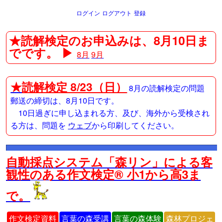
ログイン
ログアウト
登録
★読解検定のお申込みは、8月10日ま
でです。 ▶
8月
9月
★
読解検定 8/23（日）
8月の読解検定の問題
郵送の締切は、8月10日です。
10日過ぎに申し込まれる方、及び、海外から受検され
る方は、問題を
ウェブ
から印刷してください。
自動採点システム「森リン」による客
観性のある作文検定® 小1から高3ま
で。
作文検定資料
言葉の森受講
言葉の森体験
森林プロジェ