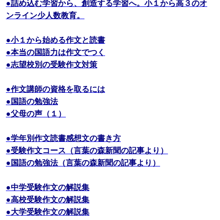
●詰め込む学習から、創造する学習へ。小１から高３のオ
ンライン少人数教育。
●小１から始める作文と読書
●本当の国語力は作文でつく
●志望校別の受験作文対策
●作文講師の資格を取るには
●国語の勉強法
●父母の声（１）
●学年別作文読書感想文の書き方
●受験作文コース（言葉の森新聞の記事より）
●国語の勉強法（言葉の森新聞の記事より）
●中学受験作文の解説集
●高校受験作文の解説集
●大学受験作文の解説集