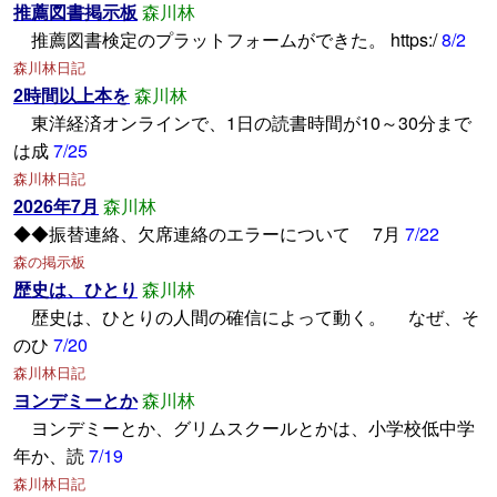
推薦図書掲示板
森川林
推薦図書検定のプラットフォームができた。 https:/
8/2
森川林日記
2時間以上本を
森川林
東洋経済オンラインで、1日の読書時間が10～30分まで
は成
7/25
森川林日記
2026年7月
森川林
◆◆振替連絡、欠席連絡のエラーについて 7月
7/22
森の掲示板
歴史は、ひとり
森川林
歴史は、ひとりの人間の確信によって動く。 なぜ、そ
のひ
7/20
森川林日記
ヨンデミーとか
森川林
ヨンデミーとか、グリムスクールとかは、小学校低中学
年か、読
7/19
森川林日記