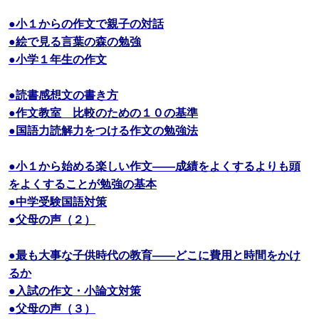
●小１からの作文で親子の対話
●絵で見る言葉の森の勉強
●小学１年生の作文
●読書感想文の書き方
●作文教室 比較のための１０の基準
●国語力読解力をつける作文の勉強法
●小１から始める楽しい作文――成績をよくするよりも頭
をよくすることが勉強の基本
●中学受験国語対策
●父母の声（２）
●最も大事な子供時代の教育――どこに費用と時間をかけ
るか
●入試の作文・小論文対策
●父母の声（３）