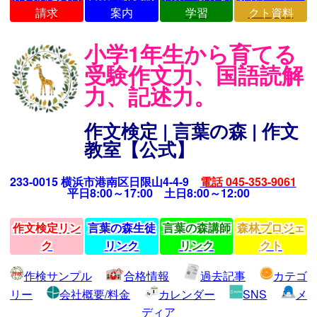
請求
案内
学習
クト資料
小学1年生から育てる
受験作文力、国語読解
力、記述力。
作文検定 | 言葉の森 | 作文
教室【公式】
233-0015 横浜市港南区日限山4-4-9
電話 045-353-9061
平日8:00～17:00 土日8:00～12:00
作文検定リン
言葉の森生徒
言葉の森講師
森林プロジェ
ク
リンク
リンク
クト
作検サンプル
合格情報
過去記事
カテゴ
リー
会社概要/料金
カレンダー
SNS
メ
ディア