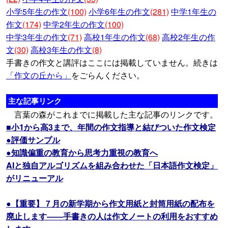
小学5年生の作文
(100)
小学6年生の作文
(281)
中学1年生の
作文
(174)
中学2年生の作文
(100)
中学3年生の作文
(71)
高校1年生の作文
(68)
高校2年生の作
文
(30)
高校3年生の作文
(8)
手書きの作文と講評はここには掲載していません。続きは
「作文の丘から」
をごらんください。
主な記事リンク
言葉の森がこれまでに掲載した主な記事のリンクです。
■小1から高3まで、年間の作文指導と結びついた作文検定
●評価サンプル
●知識偏重の教育から思考力重視の教育へ
AIと独自アルゴリズムを組み合わせた「日本語作文検定」
がリニューアル
●【重要】７月の新学期から作文用紙と封筒用紙の配布を
廃止します――手書きの人は作文ノートの利用をおすすめ