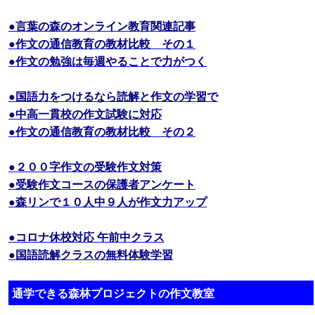
●言葉の森のオンライン教育関連記事
●作文の通信教育の教材比較 その１
●作文の勉強は毎週やることで力がつく
●国語力をつけるなら読解と作文の学習で
●中高一貫校の作文試験に対応
●作文の通信教育の教材比較 その２
●２００字作文の受験作文対策
●受験作文コースの保護者アンケート
●森リンで１０人中９人が作文力アップ
●コロナ休校対応 午前中クラス
●国語読解クラスの無料体験学習
通学できる森林プロジェクトの作文教室