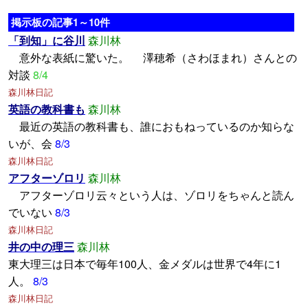
掲示板の記事1～10件
「到知」に谷川
森川林
意外な表紙に驚いた。 澤穂希（さわほまれ）さんとの
対談
8/4
森川林日記
英語の教科書も
森川林
最近の英語の教科書も、誰におもねっているのか知らな
いが、会
8/3
森川林日記
アフターゾロリ
森川林
アフターゾロリ云々という人は、ゾロリをちゃんと読ん
でいない
8/3
森川林日記
井の中の理三
森川林
東大理三は日本で毎年100人、金メダルは世界で4年に1
人。
8/3
森川林日記