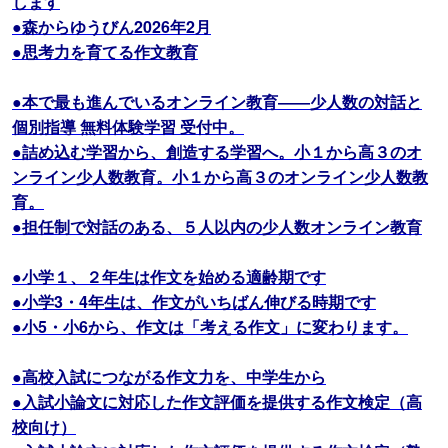
します
●森からゆうびん2026年2月
●思考力を育てる作文教育
●本で最も進んでいるオンライン教育――少人数の対話と
個別指導 無料体験学習 受付中。
●詰め込む学習から、創造する学習へ。小１から高３のオ
ンライン少人数教育。小１から高３のオンライン少人数教
育。
●担任制で対話のある、５人以内の少人数オンライン教育
●小学１、２年生は作文を始める適齢期です
●小学3・4年生は、作文がいちばん伸びる時期です
●小5・小6から、作文は「考える作文」に変わります。
●高校入試につながる作文力を、中学生から
●入試小論文に対応した作文評価を提供する作文検定（高
校向け）