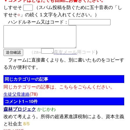
しすせそ
（スパム投稿を防ぐために五十音表の「し
すせそ
○
」の続く１文字を入れてください。）
ハンドルネーム又はコード：
（za=
森友メール
用コード
）
フォームに直接書くよりも、別に書いたものをコピーす
る方が便利です。
同じカテゴリーの記事
同じカテゴリーの記事は、こちらをごらんください。
(78)
生徒父母連絡
コメント1～10件
森林プロジェク
かじかわ
改めて考えよう。所得の超過累進課税制による、資本主義
と社会主
8/5