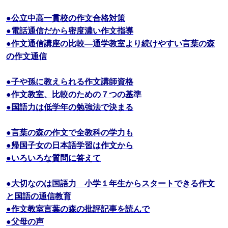
●公立中高一貫校の作文合格対策
●電話通信だから密度濃い作文指導
●作文通信講座の比較―通学教室より続けやすい言葉の森
の作文通信
●子や孫に教えられる作文講師資格
●作文教室、比較のための７つの基準
●国語力は低学年の勉強法で決まる
●言葉の森の作文で全教科の学力も
●帰国子女の日本語学習は作文から
●いろいろな質問に答えて
●大切なのは国語力 小学１年生からスタートできる作文
と国語の通信教育
●作文教室言葉の森の批評記事を読んで
●父母の声