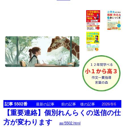
記事 5502番
<
>
最新の記事
前の記事
後の記事
2026/8/6
【重要連絡】個別れんらくの送信の仕
方が変わります
as/5502.html