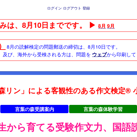
ログイン
ログアウト
登録
みは、8月10日までです。 ▶
8月
9月
日）
8月の読解検定の問題郵送の締切は、8月10日です。
方、及び、海外から受検される方は、問題を
ウェブ
から印刷して
森リン」による客観性のある作文検定® 小
言葉の森受講案内
言葉の森体験学習
年生から育てる受験作文力、国語