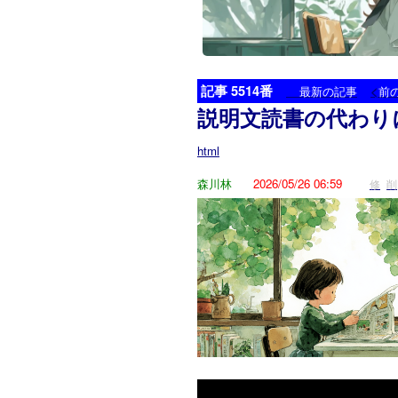
記事 5514番
<
最新の記事
前
説明文読書の代わり
html
森川林
2026/05/26 06:59
修
削