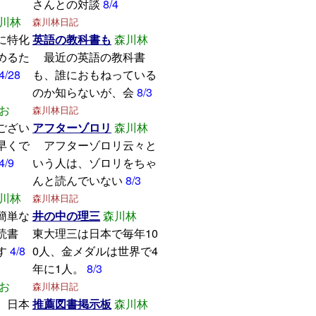
さんとの対談
8/4
川林
森川林日記
に特化
英語の教科書も
森川林
めるた
最近の英語の教科書
4/28
も、誰におもねっている
のか知らないが、会
8/3
お
森川林日記
ござい
アフターゾロリ
森川林
早くで
アフターゾロリ云々と
4/9
いう人は、ゾロリをちゃ
んと読んでいない
8/3
川林
森川林日記
簡単な
井の中の理三
森川林
読書
東大理三は日本で毎年10
す
4/8
0人、金メダルは世界で4
年に1人。
8/3
お
森川林日記
、日本
推薦図書掲示板
森川林