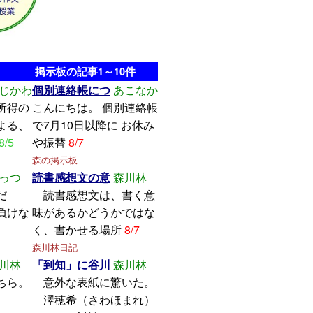
掲示板の記事1～10件
じかわ
個別連絡帳につ
あこなか
所得の
こんにちは。 個別連絡帳
よる、
で7月10日以降に お休み
8/5
や振替
8/7
森の掲示板
っつ
読書感想文の意
森川林
学んだ
読書感想文は、書く意
けな
味があるかどうかではな
く、書かせる場所
8/7
森川林日記
川林
「到知」に谷川
森川林
ちら。
意外な表紙に驚いた。
澤穂希（さわほまれ）