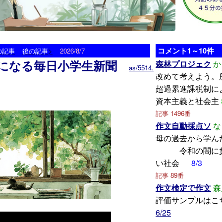
>
コメント1～10件
の記事
後の記事
2026/8/7
になる毎日小学生新聞
森林プロジェク
か
as/5514.
改めて考えよう。
超過累進課税制に
資本主義と社会主
記事 1496番
作文自動採点ソ
な
母の過去から
令和の闇に負
い社会
8/3
記事 89番
作文検定で作文
森
評価サンプルはこ
6/25