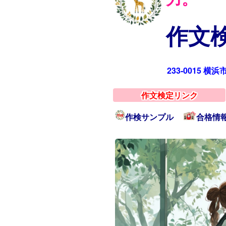
作文検
233-0015 横
作文検定リンク
作検サンプル
合格情