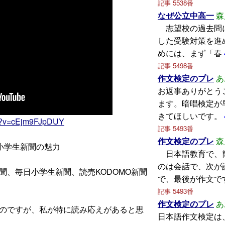
記事 5538番
なぜ公立中高一
森
志望校の過去問
した受験対策を進
めには、まず「春
記事 5498番
作文検定のプレ
あ
お返事ありがとう
ます。暗唱検定が
きてほしいです。
ch?v=cEjm9FJpDUY
記事 5493番
作文検定のプレ
森
小学生新聞の魅力
日本語教育で、
のは会話で、次が
、毎日小学生新聞、読売KODOMO新聞
で、最後が作文で
記事 5493番
作文検定のプレ
あ
のですが、私が特に読み応えがあると思
日本語作文検定は