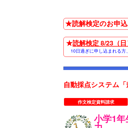
★読解検定のお申込
★
読解検定 8/23（
10日過ぎに申し込まれる
自動採点システム「
作文検定資料請求
小学1
力。