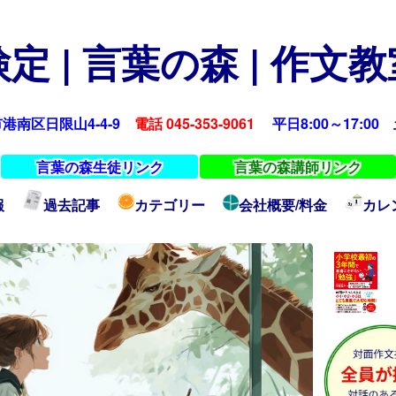
定 | 言葉の森 | 作文
浜市港南区日限山4-4-9
電話 045-353-9061
平日8:00～17:00 土
言葉の森生徒リンク
言葉の森講師リンク
報
過去記事
カテゴリー
会社概要/料金
カレ