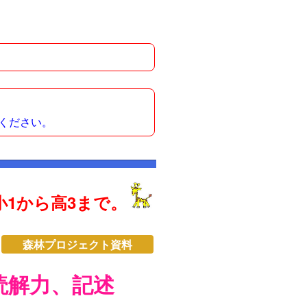
ください。
1から高3まで。
森林プロジェクト資料
読解力、記述