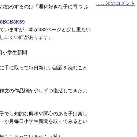
……次のコメント
勧めするのは「理科好きな子に育つ ふ
/B08BCB3K69
いますが、本が432ページと少し重たい
しにくい面があります。
日小学生新聞
に手に取って毎日新しい話題を読むこと
作文の作品欄が少しずつ復活してきたよ
子でも知的な興味や関心のある子は楽し
一か月毎日小学生新聞を取ってみるとい
何ももらっていません（笑）。