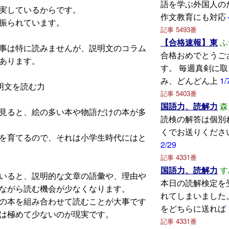
語を学ぶ外国人の
実しているからです。
作文教育にも対応
振られています。
記事 5493番
【合格速報】東
ふ
事は特に読みませんが、説明文のコラム
合格おめでとうご
あります。
す。 毎週真剣に
み、どんどん上
1/
明文を読む力
記事 5403番
国語力、読解力
森
見ると、絵の多い本や物語だけの本が多
読検の解答は個別
くでお送りくださ
を育てるので、それは小学生時代にはと
2/29
記事 4331番
国語力、読解力
す
いると、説明的な文章の語彙や、理由や
本日の読解検定を
ながら読む機会が少なくなります。
れてしまいました
の本を組み合わせて読むことが大事です
をどちらに送れば
は極めて少ないのが現実です。
記事 4331番