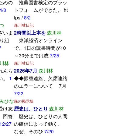
ための
推薦図書検定のプラッ
4/8
トフォームができた。 ht
tps:/
8/2
つ
森川林日記
ざいま
2時間以上本を
森川林
取り組
東洋経済オンライン
7
で、1日の読書時間が10
～30分までは成
7/25
川林
森川林日記
れんら
2026年7月
森川林
い。
1
◆◆振替連絡、欠席連絡
のエラーについて 7月
7/22
みひな
森の掲示板
受け忘
歴史は、ひとり
森川林
。回答
歴史は、ひとりの人間
12/27
の確信によって動く。
なぜ、そのひ
7/20