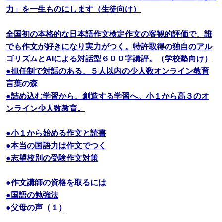
力」を一生ものにします（生徒向け）
全国初の本格的な日本語作文検定作文の客観的評価で、誰
でも作文が好きになり実力がつく。特許取得の独自のアル
ゴリズムとAIによる対話型６００字講評。（学校塾向け）
●担任制で対話のある、５人以内の少人数オンライン教育
言葉の森
●詰め込む学習から、創造する学習へ。小１から高３のオ
ンライン少人数教育。
●小１から始める作文と読書
●本当の国語力は作文でつく
●志望校別の受験作文対策
●作文講師の資格を取るには
●国語の勉強法
●父母の声（１）