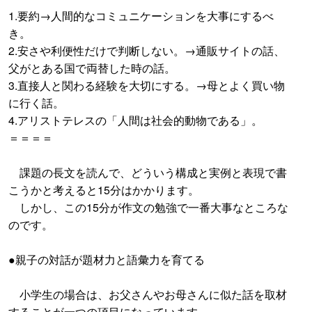
1.要約→人間的なコミュニケーションを大事にするべ
き。
2.安さや利便性だけで判断しない。→通販サイトの話、
父がとある国で両替した時の話。
3.直接人と関わる経験を大切にする。→母とよく買い物
に行く話。
4.アリストテレスの「人間は社会的動物である」。
＝＝＝＝
課題の長文を読んで、どういう構成と実例と表現で書
こうかと考えると15分はかかります。
しかし、この15分が作文の勉強で一番大事なところな
のです。
●親子の対話が題材力と語彙力を育てる
小学生の場合は、お父さんやお母さんに似た話を取材
することが一つの項目になっています。