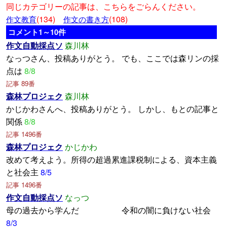
同じカテゴリーの記事は、こちらをごらんください。
(134)
(108)
作文教育
作文の書き方
コメント1～10件
作文自動採点ソ
森川林
なっつさん、投稿ありがとう。 でも、ここでは森リンの採
点は
8/8
記事 89番
森林プロジェク
森川林
かじかわさんへ、投稿ありがとう。 しかし、もとの記事と
関係
8/8
記事 1496番
森林プロジェク
かじかわ
改めて考えよう。所得の超過累進課税制による、資本主義
と社会主
8/5
記事 1496番
作文自動採点ソ
なっつ
母の過去から学んだ 令和の闇に負けない社会
8/3