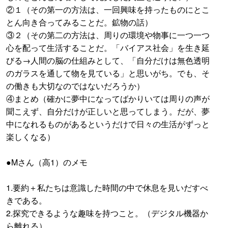
②１（その第一の方法は、一回興味を持ったものにとこ
とん向き合ってみることだ。鉱物の話）
③２（その第二の方法は、周りの環境や物事に一つ一つ
心を配って生活することだ。「バイアス社会」を生き延
びる→人間の脳の仕組みとして、「自分だけは無色透明
のガラスを通して物を見ている」と思いがち。でも、そ
の働きも大切なのではないだろうか）
④まとめ（確かに夢中になってばかりいては周りの声が
聞こえず、自分だけが正しいと思ってしまう。だが、夢
中になれるものがあるというだけで日々の生活がずっと
楽しくなる）
●Mさん（高1）のメモ
1.要約＋私たちは意識した時間の中で休息を見いだすべ
きである。
2.探究できるような趣味を持つこと。（デジタル機器か
ら離れる）