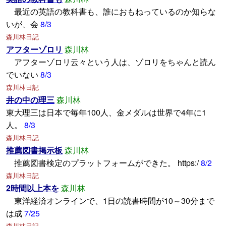
最近の英語の教科書も、誰におもねっているのか知らな
いが、会
8/3
森川林日記
アフターゾロリ
森川林
アフターゾロリ云々という人は、ゾロリをちゃんと読ん
でいない
8/3
森川林日記
井の中の理三
森川林
東大理三は日本で毎年100人、金メダルは世界で4年に1
人。
8/3
森川林日記
推薦図書掲示板
森川林
推薦図書検定のプラットフォームができた。 https:/
8/2
森川林日記
2時間以上本を
森川林
東洋経済オンラインで、1日の読書時間が10～30分まで
は成
7/25
森川林日記