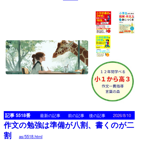
記事 5518番
<
>
最新の記事
前の記事
後の記事
2026/8/10
作文の勉強は準備が八割、書くのが二
割
as/5518.html