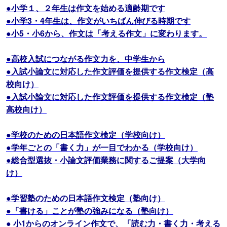
●小学１、２年生は作文を始める適齢期です
●小学3・4年生は、作文がいちばん伸びる時期です
●小5・小6から、作文は「考える作文」に変わります。
●高校入試につながる作文力を、中学生から
●入試小論文に対応した作文評価を提供する作文検定（高
校向け）
●入試小論文に対応した作文評価を提供する作文検定（塾
高校向け）
●学校のための日本語作文検定（学校向け）
●学年ごとの「書く力」が一目でわかる（学校向け）
●総合型選抜・小論文評価業務に関するご提案（大学向
け）
●学習塾のための日本語作文検定（塾向け）
●「書ける」ことが塾の強みになる（塾向け）
● 小1からのオンライン作文で、「読む力・書く力・考える