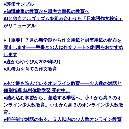
●評価サンプル
●知識偏重の教育から思考力重視の教育へ
AIと独自アルゴリズムを組み合わせた「日本語作文検定」
がリニューアル
●【重要】７月の新学期から作文用紙と封筒用紙の配布を
廃止します――手書きの人は作文ノートの利用をおすすめ
します
●森からゆうびん2026年2月
●思考力を育てる作文教育
●本で最も進んでいるオンライン教育――少人数の対話と
個別指導 無料体験学習 受付中。
●詰め込む学習から、創造する学習へ。小１から高３のオ
ンライン少人数教育。小１から高３のオンライン少人数教
育。
●担任制で対話のある、５人以内の少人数オンライン教育