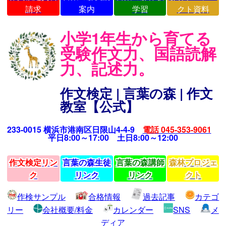
請求
案内
学習
クト資料
小学1年生から育てる
受験作文力、国語読解
力、記述力。
作文検定 | 言葉の森 | 作文
教室【公式】
233-0015 横浜市港南区日限山4-4-9
電話 045-353-9061
平日8:00～17:00 土日8:00～12:00
作文検定リン
言葉の森生徒
言葉の森講師
森林プロジェ
ク
リンク
リンク
クト
作検サンプル
合格情報
過去記事
カテゴ
リー
会社概要/料金
カレンダー
SNS
メ
ディア