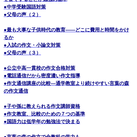
●中学受験国語対策
●父母の声（２）
●最も大事な子供時代の教育――どこに費用と時間をかけ
るか
●入試の作文・小論文対策
●父母の声（３）
●公立中高一貫校の作文合格対策
●電話通信だから密度濃い作文指導
●作文通信講座の比較―通学教室より続けやすい言葉の森
の作文通信
●子や孫に教えられる作文講師資格
●作文教室、比較のための７つの基準
●国語力は低学年の勉強法で決まる
●言葉の森の作文で全教科の学力も