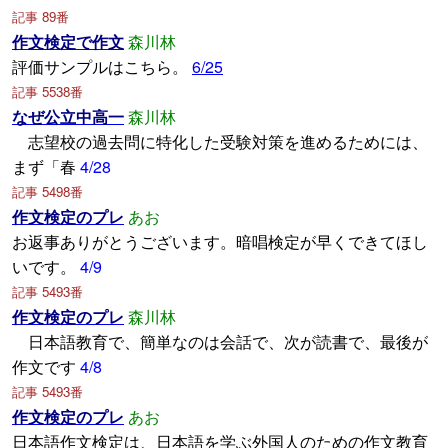
記事 89番
作文検定で作文
森川林
評価サンプルはこちら。
6/25
記事 5538番
なぜ公立中高一
森川林
志望校の過去問に特化した受験対策を進めるためには、
まず「春
4/28
記事 5498番
作文検定のプレ
あお
お返事ありがとうございます。暗唱検定が早くできてほし
いです。
4/9
記事 5493番
作文検定のプレ
森川林
日本語教育で、簡単なのは会話で、次が読書で、最後が
作文です
4/8
記事 5493番
作文検定のプレ
あお
日本語作文検定は、日本語を学ぶ外国人のための作文教育