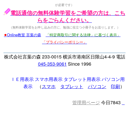
が必要です）
電話通信の無料体験学習をご希望の方は、こち
らをごらんください。
（無料体験学習をお申し込みの方に、勉強に役立つ小冊子をお送りします。）
●
Online教室 言葉の森
「特定商取引に関する法律」に基づく表示」
「プライバシーポリシー」
株式会社言葉の森 233-0015 横浜市港南区日限山4-4-9 電話
045-353-9061
Since 1996
ＩＥ用表示
スマホ用表示
タブレット用表示
パソコン用
表示
（
スマホ
タブレット
パソコン
印刷
）
管理用ページ
今日7843
□