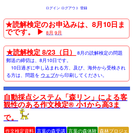
ログイン
ログアウト
登録
★読解検定のお申込みは、8月10日ま
でです。 ▶
8月
9月
★
読解検定 8/23（日）
8月の読解検定の問題
郵送の締切は、8月10日です。
10日過ぎに申し込まれる方、及び、海外から受検され
る方は、問題を
ウェブ
から印刷してください。
自動採点システム「森リン」による客
観性のある作文検定® 小1から高3ま
で。
作文検定資料
言葉の森受講
言葉の森体験
森林プロジェ