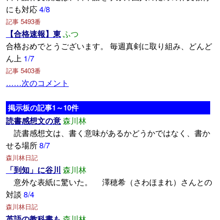
にも対応
4/8
記事 5493番
【合格速報】東
ふつ
合格おめでとうございます。 毎週真剣に取り組み、どんど
ん上
1/7
記事 5403番
……次のコメント
掲示板の記事1～10件
読書感想文の意
森川林
読書感想文は、書く意味があるかどうかではなく、書か
せる場所
8/7
森川林日記
「到知」に谷川
森川林
意外な表紙に驚いた。 澤穂希（さわほまれ）さんとの
対談
8/4
森川林日記
英語の教科書も
森川林