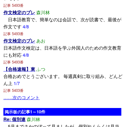
記事 5493番
作文検定のプレ
森川林
日本語教育で、簡単なのは会話で、次が読書で、最後が
作文です
4/8
記事 5493番
作文検定のプレ
あお
日本語作文検定は、日本語を学ぶ外国人のための作文教育
にも対応
4/8
記事 5493番
【合格速報】東
ふつ
合格おめでとうございます。 毎週真剣に取り組み、どんど
ん上
1/7
記事 5403番
……次のコメント
掲示板の記事1～10件
Re: 個別連
森川林
5月までさかのぼって見ましたが、個別れんらくは見当