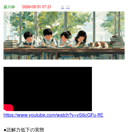
森川林
2026/05/31 07:21
修
削
https://www.youtube.com/watch?v=vS6cGFu-ffE
●読解力低下の実態