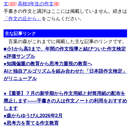
文
(30)
高校3年生の作文
(8)
手書きの作文と講評はここには掲載していません。続きは
「作文の丘から」
をごらんください。
主な記事リンク
言葉の森がこれまでに掲載した主な記事のリンクです。
■小1から高3まで、年間の作文指導と結びついた作文検定
●評価サンプル
●知識偏重の教育から思考力重視の教育へ
AIと独自アルゴリズムを組み合わせた「日本語作文検定」
がリニューアル
●【重要】７月の新学期から作文用紙と封筒用紙の配布を
廃止します――手書きの人は作文ノートの利用をおすすめ
します
●森からゆうびん2026年2月
●思考力を育てる作文教育