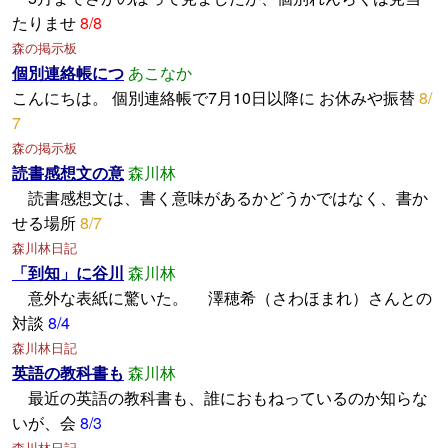
たりませ
8/8
森の掲示板
個別連絡帳につ
あこなか
こんにちは。 個別連絡帳で7月10日以降に お休みや振替
8/
7
森の掲示板
読書感想文の意
森川林
読書感想文は、書く意味があるかどうかではなく、書か
せる場所
8/7
森川林日記
「到知」に谷川
森川林
意外な表紙に驚いた。 澤穂希（さわほまれ）さんとの
対談
8/4
森川林日記
英語の教科書も
森川林
最近の英語の教科書も、誰におもねっているのか知らな
いが、会
8/3
森川林日記