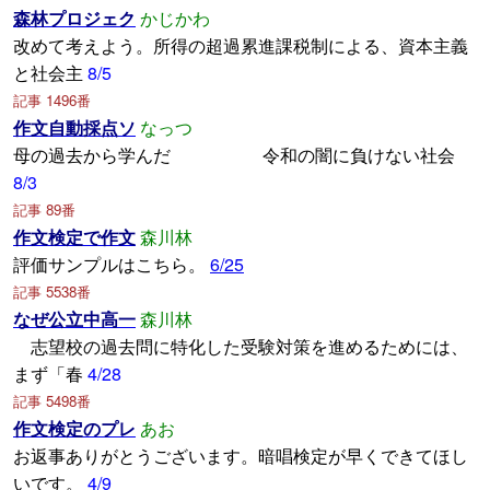
森林プロジェク
かじかわ
改めて考えよう。所得の超過累進課税制による、資本主義
と社会主
8/5
記事 1496番
作文自動採点ソ
なっつ
母の過去から学んだ 令和の闇に負けない社会
8/3
記事 89番
作文検定で作文
森川林
評価サンプルはこちら。
6/25
記事 5538番
なぜ公立中高一
森川林
志望校の過去問に特化した受験対策を進めるためには、
まず「春
4/28
記事 5498番
作文検定のプレ
あお
お返事ありがとうございます。暗唱検定が早くできてほし
いです。
4/9