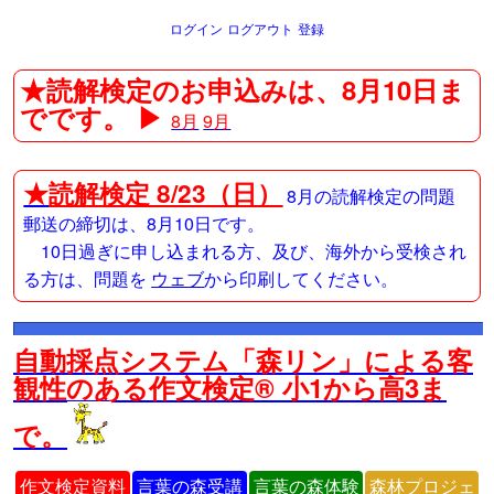
ログイン
ログアウト
登録
★読解検定のお申込みは、8月10日ま
でです。 ▶
8月
9月
★
読解検定 8/23（日）
8月の読解検定の問題
郵送の締切は、8月10日です。
10日過ぎに申し込まれる方、及び、海外から受検され
る方は、問題を
ウェブ
から印刷してください。
自動採点システム「森リン」による客
観性のある作文検定® 小1から高3ま
で。
作文検定資料
言葉の森受講
言葉の森体験
森林プロジェ