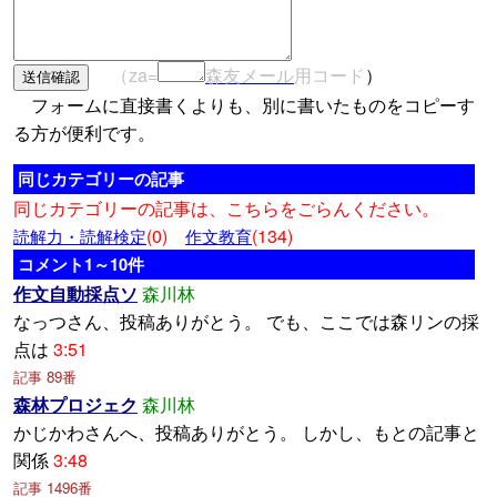
（za=
森友メール
用コード
）
フォームに直接書くよりも、別に書いたものをコピーす
る方が便利です。
同じカテゴリーの記事
同じカテゴリーの記事は、こちらをごらんください。
(0)
(134)
読解力・読解検定
作文教育
コメント1～10件
作文自動採点ソ
森川林
なっつさん、投稿ありがとう。 でも、ここでは森リンの採
点は
3:51
記事 89番
森林プロジェク
森川林
かじかわさんへ、投稿ありがとう。 しかし、もとの記事と
関係
3:48
記事 1496番