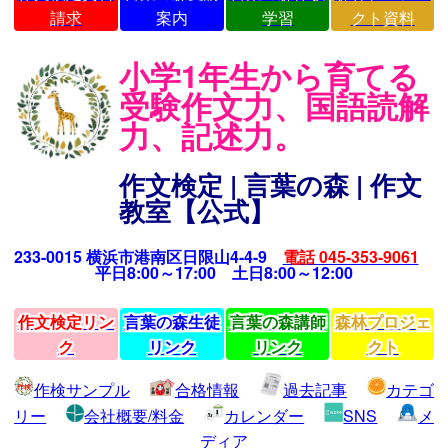
請求
案内
学習
クト資料
小学1年生から育てる
受験作文力、国語読解
力、記述力。
作文検定 | 言葉の森 | 作文
教室【公式】
233-0015 横浜市港南区日限山4-4-9
電話 045-353-9061
平日8:00～17:00 土日8:00～12:00
作文検定リン
言葉の森生徒
言葉の森講師
森林プロジェ
ク
リンク
リンク
クト
作検サンプル
合格情報
過去記事
カテゴ
リー
会社概要/料金
カレンダー
SNS
メ
ディア