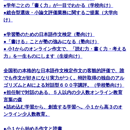
●学年ごとの「書く力」が一目でわかる（学校向け）
●総合型選抜・小論文評価業務に関するご提案（大学向
け）
●学習塾のための日本語作文検定（塾向け）
●「書ける」ことが塾の強みになる（塾向け）
● 小1からのオンライン作文で、「読む力・書く力・考える
力」を一生ものにします（生徒向け）
全国初の本格的な日本語作文検定作文の客観的評価で、誰
でも作文が好きになり実力がつく。特許取得の独自のアル
ゴリズムとAIによる対話型６００字講評。（学校塾向け）
●担任制で対話のある、５人以内の少人数オンライン教育
言葉の森
●詰め込む学習から、創造する学習へ。小１から高３のオ
ンライン少人数教育。
●小１から始める作文と読書