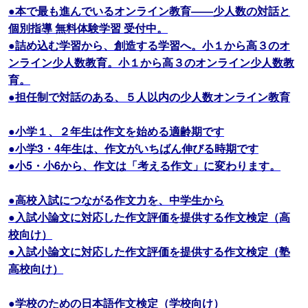
●本で最も進んでいるオンライン教育――少人数の対話と
個別指導 無料体験学習 受付中。
●詰め込む学習から、創造する学習へ。小１から高３のオ
ンライン少人数教育。小１から高３のオンライン少人数教
育。
●担任制で対話のある、５人以内の少人数オンライン教育
●小学１、２年生は作文を始める適齢期です
●小学3・4年生は、作文がいちばん伸びる時期です
●小5・小6から、作文は「考える作文」に変わります。
●高校入試につながる作文力を、中学生から
●入試小論文に対応した作文評価を提供する作文検定（高
校向け）
●入試小論文に対応した作文評価を提供する作文検定（塾
高校向け）
●学校のための日本語作文検定（学校向け）