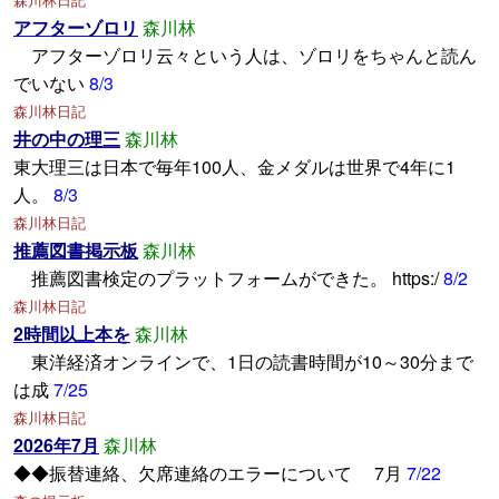
アフターゾロリ
森川林
アフターゾロリ云々という人は、ゾロリをちゃんと読ん
でいない
8/3
森川林日記
井の中の理三
森川林
東大理三は日本で毎年100人、金メダルは世界で4年に1
人。
8/3
森川林日記
推薦図書掲示板
森川林
推薦図書検定のプラットフォームができた。 https:/
8/2
森川林日記
2時間以上本を
森川林
東洋経済オンラインで、1日の読書時間が10～30分まで
は成
7/25
森川林日記
2026年7月
森川林
◆◆振替連絡、欠席連絡のエラーについて 7月
7/22