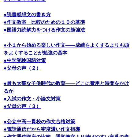
●読書感想文の書き方
●作文教室 比較のための１０の基準
●国語力読解力をつける作文の勉強法
●小１から始める楽しい作文――成績をよくするよりも頭
をよくすることが勉強の基本
●中学受験国語対策
●父母の声（２）
●最も大事な子供時代の教育――どこに費用と時間をかけ
るか
●入試の作文・小論文対策
●父母の声（３）
●公立中高一貫校の作文合格対策
●電話通信だから密度濃い作文指導
●作文通信講座の比較―通学教室より続けやすい言葉の森