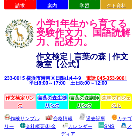
請求
案内
学習
クト資料
小学1年生から育てる
受験作文力、国語読解
力、記述力。
作文検定 | 言葉の森 | 作文
教室【公式】
233-0015 横浜市港南区日限山4-4-9
電話 045-353-9061
平日8:00～17:00 土日8:00～12:00
作文検定リン
言葉の森生徒
言葉の森講師
森林プロジェ
ク
リンク
リンク
クト
作検サンプル
合格情報
過去記事
カテゴ
リー
会社概要/料金
カレンダー
SNS
メ
ディア