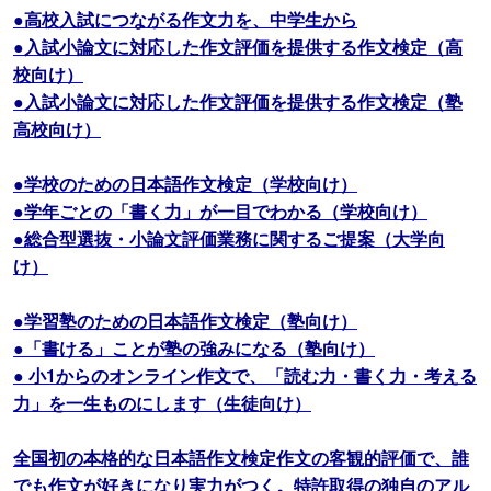
●高校入試につながる作文力を、中学生から
●入試小論文に対応した作文評価を提供する作文検定（高
校向け）
●入試小論文に対応した作文評価を提供する作文検定（塾
高校向け）
●学校のための日本語作文検定（学校向け）
●学年ごとの「書く力」が一目でわかる（学校向け）
●総合型選抜・小論文評価業務に関するご提案（大学向
け）
●学習塾のための日本語作文検定（塾向け）
●「書ける」ことが塾の強みになる（塾向け）
● 小1からのオンライン作文で、「読む力・書く力・考える
力」を一生ものにします（生徒向け）
全国初の本格的な日本語作文検定作文の客観的評価で、誰
でも作文が好きになり実力がつく。特許取得の独自のアル