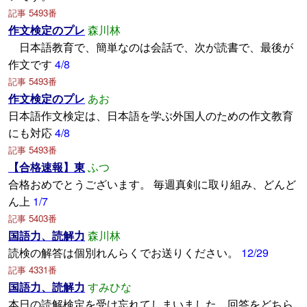
記事 5493番
作文検定のプレ
森川林
日本語教育で、簡単なのは会話で、次が読書で、最後が
作文です
4/8
記事 5493番
作文検定のプレ
あお
日本語作文検定は、日本語を学ぶ外国人のための作文教育
にも対応
4/8
記事 5493番
【合格速報】東
ふつ
合格おめでとうございます。 毎週真剣に取り組み、どんど
ん上
1/7
記事 5403番
国語力、読解力
森川林
読検の解答は個別れんらくでお送りください。
12/29
記事 4331番
国語力、読解力
すみひな
本日の読解検定を受け忘れてしまいました。回答をどちら