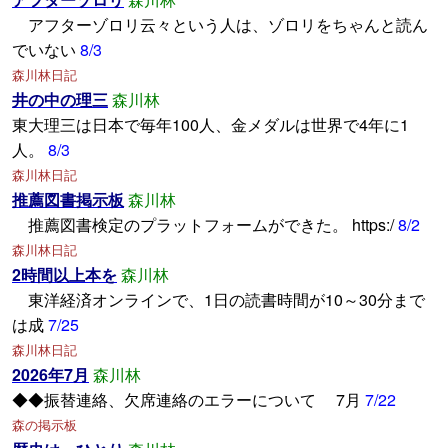
アフターゾロリ云々という人は、ゾロリをちゃんと読ん
でいない
8/3
森川林日記
井の中の理三
森川林
東大理三は日本で毎年100人、金メダルは世界で4年に1
人。
8/3
森川林日記
推薦図書掲示板
森川林
推薦図書検定のプラットフォームができた。 https:/
8/2
森川林日記
2時間以上本を
森川林
東洋経済オンラインで、1日の読書時間が10～30分まで
は成
7/25
森川林日記
2026年7月
森川林
◆◆振替連絡、欠席連絡のエラーについて 7月
7/22
森の掲示板