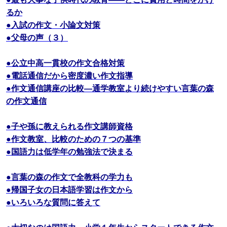
るか
●入試の作文・小論文対策
●父母の声（３）
●公立中高一貫校の作文合格対策
●電話通信だから密度濃い作文指導
●作文通信講座の比較―通学教室より続けやすい言葉の森
の作文通信
●子や孫に教えられる作文講師資格
●作文教室、比較のための７つの基準
●国語力は低学年の勉強法で決まる
●言葉の森の作文で全教科の学力も
●帰国子女の日本語学習は作文から
●いろいろな質問に答えて