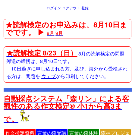
ログイン
ログアウト
登録
★読解検定のお申込みは、8月10日ま
でです。 ▶
8月
9月
★
読解検定 8/23（日）
8月の読解検定の問題
郵送の締切は、8月10日です。
10日過ぎに申し込まれる方、及び、海外から受検され
る方は、問題を
ウェブ
から印刷してください。
自動採点システム「森リン」による客
観性のある作文検定® 小1から高3ま
で。
作文検定資料
言葉の森受講
言葉の森体験
森林プロジェ