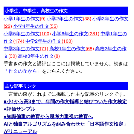
小学生、中学生、高校生の作文
小学1年生の作文
(9)
小学2年生の作文
(38)
小学3年生の作文
(22)
小学4年生の作文
(55)
小学5年生の作文
(100)
小学6年生の作文
(281)
中学1年生の
作文
(174)
中学2年生の作文
(100)
中学3年生の作文
(71)
高校1年生の作文
(68)
高校2年生の作
文
(30)
高校3年生の作文
(8)
手書きの作文と講評はここには掲載していません。続きは
「作文の丘から」
をごらんください。
主な記事リンク
言葉の森がこれまでに掲載した主な記事のリンクです。
■小1から高3まで、年間の作文指導と結びついた作文検定
●評価サンプル
●知識偏重の教育から思考力重視の教育へ
AIと独自アルゴリズムを組み合わせた「日本語作文検定」
がリニューアル