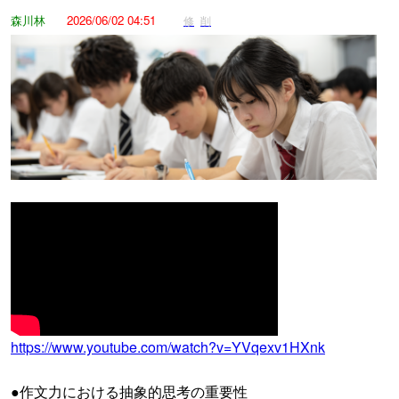
森川林
2026/06/02 04:51
修
削
https://www.youtube.com/watch?v=YVqexv1HXnk
●作文力における抽象的思考の重要性