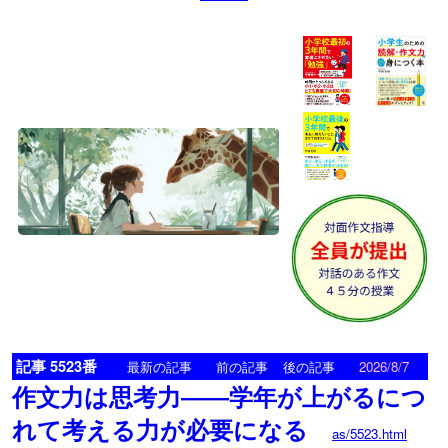
記事 5523番
<
>
最新の記事
前の記事
後の記事
2026/8/7
作文力は思考力――学年が上がるにつ
れて考える力が必要になる
as/5523.html