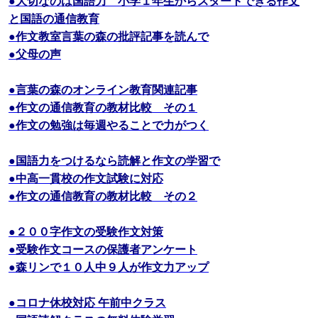
●大切なのは国語力 小学１年生からスタートできる作文
と国語の通信教育
●作文教室言葉の森の批評記事を読んで
●父母の声
●言葉の森のオンライン教育関連記事
●作文の通信教育の教材比較 その１
●作文の勉強は毎週やることで力がつく
●国語力をつけるなら読解と作文の学習で
●中高一貫校の作文試験に対応
●作文の通信教育の教材比較 その２
●２００字作文の受験作文対策
●受験作文コースの保護者アンケート
●森リンで１０人中９人が作文力アップ
●コロナ休校対応 午前中クラス