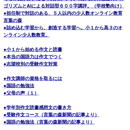
ゴリズムとAIによる対話型６００字講評。（学校塾向け）
●担任制で対話のある、５人以内の少人数オンライン教育
言葉の森
●詰め込む学習から、創造する学習へ。小１から高３のオ
ンライン少人数教育。
●小１から始める作文と読書
●本当の国語力は作文でつく
●志望校別の受験作文対策
●作文講師の資格を取るには
●国語の勉強法
●父母の声（１）
●学年別作文読書感想文の書き方
●受験作文コース（言葉の森新聞の記事より）
●国語の勉強法（言葉の森新聞の記事より）