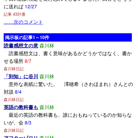
に送れば
12/27
記事 4331番
……次のコメント
掲示板の記事1～10件
読書感想文の意
森川林
読書感想文は、書く意味があるかどうかではなく、書か
せる場所
8/7
森川林日記
「到知」に谷川
森川林
意外な表紙に驚いた。 澤穂希（さわほまれ）さんとの
対談
8/4
森川林日記
英語の教科書も
森川林
最近の英語の教科書も、誰におもねっているのか知らな
いが、会
8/3
森川林日記
アフターゾロリ
森川林