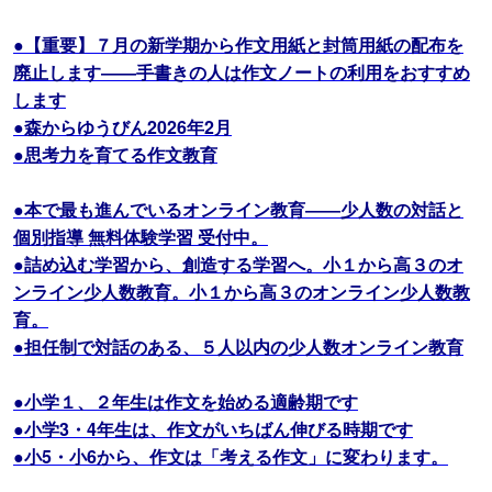
●【重要】７月の新学期から作文用紙と封筒用紙の配布を
廃止します――手書きの人は作文ノートの利用をおすすめ
します
●森からゆうびん2026年2月
●思考力を育てる作文教育
●本で最も進んでいるオンライン教育――少人数の対話と
個別指導 無料体験学習 受付中。
●詰め込む学習から、創造する学習へ。小１から高３のオ
ンライン少人数教育。小１から高３のオンライン少人数教
育。
●担任制で対話のある、５人以内の少人数オンライン教育
●小学１、２年生は作文を始める適齢期です
●小学3・4年生は、作文がいちばん伸びる時期です
●小5・小6から、作文は「考える作文」に変わります。