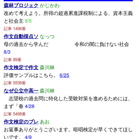
森林プロジェク
かじかわ
改めて考えよう。所得の超過累進課税制による、資本主義
と社会主
8/5
記事 1496番
作文自動採点ソ
なっつ
母の過去から学んだ 令和の闇に負けない社会
8/3
記事 89番
作文検定で作文
森川林
評価サンプルはこちら。
6/25
記事 5538番
なぜ公立中高一
森川林
志望校の過去問に特化した受験対策を進めるためには、
まず「春
4/28
記事 5498番
作文検定のプレ
あお
お返事ありがとうございます。暗唱検定が早くできてほし
いです。
4/9