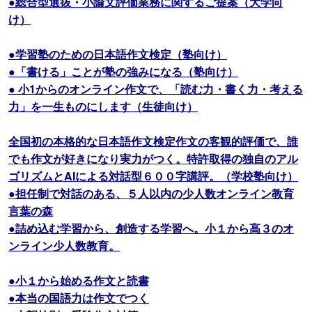
●総合型選抜・小論文評価業務に関するご提案（大学向
け）
●学習塾のための日本語作文検定（塾向け）
●「書ける」ことが塾の強みになる（塾向け）
● 小1からのオンライン作文で、「読む力・書く力・考える
力」を一生ものにします（生徒向け）
全国初の本格的な日本語作文検定作文の客観的評価で、誰
でも作文が好きになり実力がつく。特許取得の独自のアル
ゴリズムとAIによる対話型６００字講評。（学校塾向け）
●担任制で対話のある、５人以内の少人数オンライン教育
言葉の森
●詰め込む学習から、創造する学習へ。小１から高３のオ
ンライン少人数教育。
●小１から始める作文と読書
●本当の国語力は作文でつく