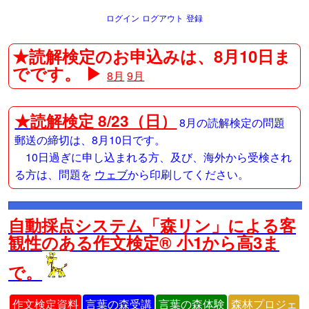
ログイン
ログアウト
登録
★読解検定のお申込みは、8月10日ま
でです。 ▶
8月
9月
★
読解検定 8/23（日）
8月の読解検定の問題
郵送の締切は、8月10日です。
10日過ぎに申し込まれる方、及び、海外から受検され
る方は、問題を
ウェブ
から印刷してください。
自動採点システム「森リン」による客
観性のある作文検定® 小1から高3ま
で。
作文検定資料
言葉の森受講
言葉の森体験
森林プロジェ