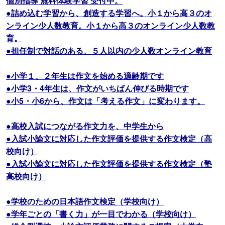
個別指導 無料体験学習 受付中。
●詰め込む学習から、創造する学習へ。小１から高３のオ
ンライン少人数教育。小１から高３のオンライン少人数教
育。
●担任制で対話のある、５人以内の少人数オンライン教育
●小学１、２年生は作文を始める適齢期です
●小学3・4年生は、作文がいちばん伸びる時期です
●小5・小6から、作文は「考える作文」に変わります。
●高校入試につながる作文力を、中学生から
●入試小論文に対応した作文評価を提供する作文検定（高
校向け）
●入試小論文に対応した作文評価を提供する作文検定（塾
高校向け）
●学校のための日本語作文検定（学校向け）
●学年ごとの「書く力」が一目でわかる（学校向け）