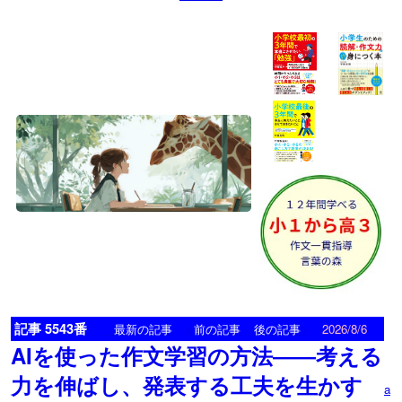
記事 5543番
<
>
最新の記事
前の記事
後の記事
2026/8/6
AIを使った作文学習の方法――考える
力を伸ばし、発表する工夫を生かす
a