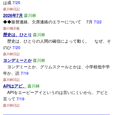
は成
7/25
森川林日記
2026年7月
森川林
◆◆振替連絡、欠席連絡のエラーについて 7月
7/22
森の掲示板
歴史は、ひとり
森川林
歴史は、ひとりの人間の確信によって動く。 なぜ、そ
のひ
7/20
森川林日記
ヨンデミーとか
森川林
ヨンデミーとか、グリムスクールとかは、小学校低中学
年か、読
7/19
森川林日記
APIはアピ、
森川林
APIをエーピーアイというのは言いにくいから、アピと
言って
7/19
森川林日記