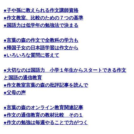
●子や孫に教えられる作文講師資格
●作文教室、比較のための７つの基準
●国語力は低学年の勉強法で決まる
●言葉の森の作文で全教科の学力も
●帰国子女の日本語学習は作文から
●いろいろな質問に答えて
●大切なのは国語力 小学１年生からスタートできる作文
と国語の通信教育
●作文教室言葉の森の批評記事を読んで
●父母の声
●言葉の森のオンライン教育関連記事
●作文の通信教育の教材比較 その１
●作文の勉強は毎週やることで力がつく