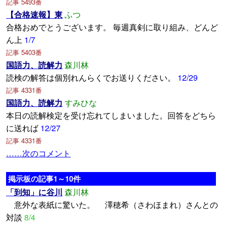
記事 5493番
【合格速報】東
ふつ
合格おめでとうございます。 毎週真剣に取り組み、どんど
ん上
1/7
記事 5403番
国語力、読解力
森川林
読検の解答は個別れんらくでお送りください。
12/29
記事 4331番
国語力、読解力
すみひな
本日の読解検定を受け忘れてしまいました。回答をどちら
に送れば
12/27
記事 4331番
……次のコメント
掲示板の記事1～10件
「到知」に谷川
森川林
意外な表紙に驚いた。 澤穂希（さわほまれ）さんとの
対談
8/4