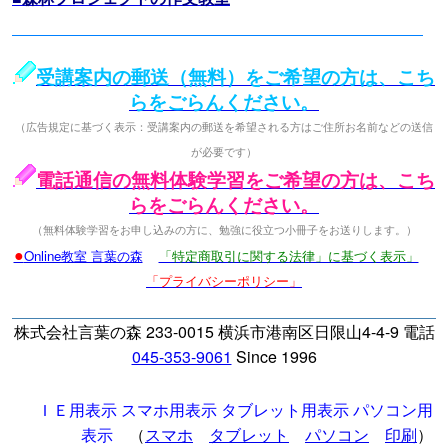
受講案内の郵送（無料）をご希望の方は、こち
らをごらんください。
（広告規定に基づく表示：受講案内の郵送を希望される方はご住所お名前などの送信
が必要です）
電話通信の無料体験学習をご希望の方は、こち
らをごらんください。
（無料体験学習をお申し込みの方に、勉強に役立つ小冊子をお送りします。）
●
Online教室 言葉の森
「特定商取引に関する法律」に基づく表示」
「プライバシーポリシー」
株式会社言葉の森 233-0015 横浜市港南区日限山4-4-9 電話
045-353-9061
Since 1996
ＩＥ用表示
スマホ用表示
タブレット用表示
パソコン用
表示
（
スマホ
タブレット
パソコン
印刷
）