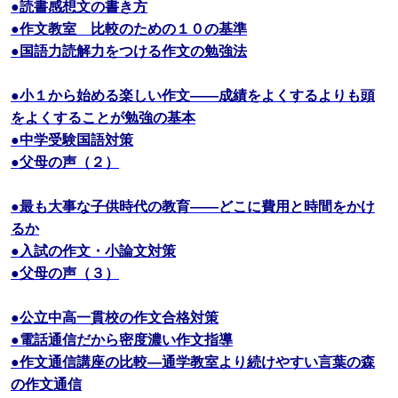
●読書感想文の書き方
●作文教室 比較のための１０の基準
●国語力読解力をつける作文の勉強法
●小１から始める楽しい作文――成績をよくするよりも頭
をよくすることが勉強の基本
●中学受験国語対策
●父母の声（２）
●最も大事な子供時代の教育――どこに費用と時間をかけ
るか
●入試の作文・小論文対策
●父母の声（３）
●公立中高一貫校の作文合格対策
●電話通信だから密度濃い作文指導
●作文通信講座の比較―通学教室より続けやすい言葉の森
の作文通信