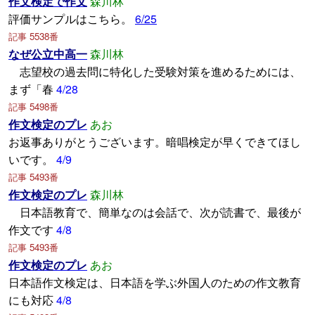
作文検定で作文
森川林
評価サンプルはこちら。
6/25
記事 5538番
なぜ公立中高一
森川林
志望校の過去問に特化した受験対策を進めるためには、
まず「春
4/28
記事 5498番
作文検定のプレ
あお
お返事ありがとうございます。暗唱検定が早くできてほし
いです。
4/9
記事 5493番
作文検定のプレ
森川林
日本語教育で、簡単なのは会話で、次が読書で、最後が
作文です
4/8
記事 5493番
作文検定のプレ
あお
日本語作文検定は、日本語を学ぶ外国人のための作文教育
にも対応
4/8