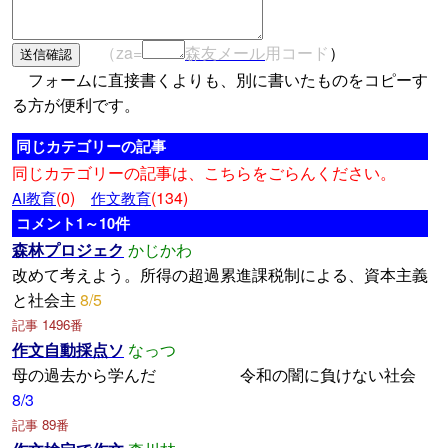
（za=
森友メール
用コード
）
フォームに直接書くよりも、別に書いたものをコピーす
る方が便利です。
同じカテゴリーの記事
同じカテゴリーの記事は、こちらをごらんください。
(0)
(134)
AI教育
作文教育
コメント1～10件
森林プロジェク
かじかわ
改めて考えよう。所得の超過累進課税制による、資本主義
と社会主
8/5
記事 1496番
作文自動採点ソ
なっつ
母の過去から学んだ 令和の闇に負けない社会
8/3
記事 89番