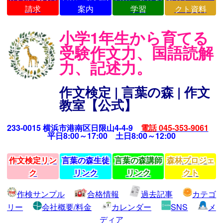
請求
案内
学習
クト資料
小学1年生から育てる
受験作文力、国語読解
力、記述力。
作文検定 | 言葉の森 | 作文
教室【公式】
233-0015 横浜市港南区日限山4-4-9
電話 045-353-9061
平日8:00～17:00 土日8:00～12:00
作文検定リン
言葉の森生徒
言葉の森講師
森林プロジェ
ク
リンク
リンク
クト
作検サンプル
合格情報
過去記事
カテゴ
リー
会社概要/料金
カレンダー
SNS
メ
ディア