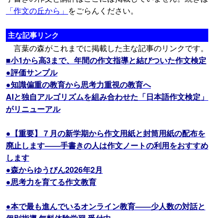
「作文の丘から」
をごらんください。
主な記事リンク
言葉の森がこれまでに掲載した主な記事のリンクです。
■小1から高3まで、年間の作文指導と結びついた作文検定
●評価サンプル
●知識偏重の教育から思考力重視の教育へ
AIと独自アルゴリズムを組み合わせた「日本語作文検定」
がリニューアル
●【重要】７月の新学期から作文用紙と封筒用紙の配布を
廃止します――手書きの人は作文ノートの利用をおすすめ
します
●森からゆうびん2026年2月
●思考力を育てる作文教育
●本で最も進んでいるオンライン教育――少人数の対話と