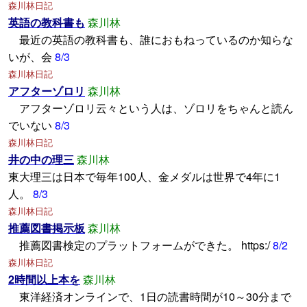
森川林日記
英語の教科書も
森川林
最近の英語の教科書も、誰におもねっているのか知らな
いが、会
8/3
森川林日記
アフターゾロリ
森川林
アフターゾロリ云々という人は、ゾロリをちゃんと読ん
でいない
8/3
森川林日記
井の中の理三
森川林
東大理三は日本で毎年100人、金メダルは世界で4年に1
人。
8/3
森川林日記
推薦図書掲示板
森川林
推薦図書検定のプラットフォームができた。 https:/
8/2
森川林日記
2時間以上本を
森川林
東洋経済オンラインで、1日の読書時間が10～30分まで