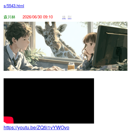
s/5543.html
森川林
2026/06/30 09:10
修
削
https://youtu.be/ZQ5i1vYWOvo