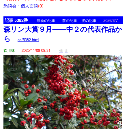
(0)
懇談会・個人面談
記事 5382番
<
>
最新の記事
前の記事
後の記事
2026/8/7
森リン大賞９月――中２の代表作品か
ら
as/5382.html
森川林
2025/11/09 09:31
修
削