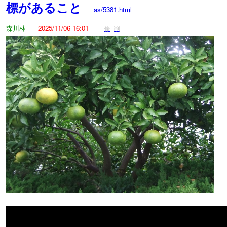
標があること
as/5381.html
森川林
2025/11/06 16:01
修
削