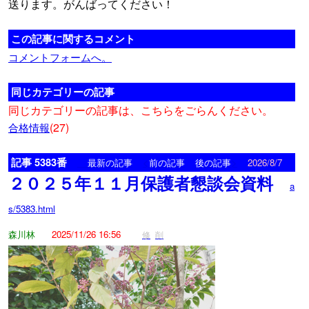
送ります。がんばってください！
この記事に関するコメント
コメントフォームへ。
同じカテゴリーの記事
同じカテゴリーの記事は、こちらをごらんください。
(27)
合格情報
記事 5383番
<
>
最新の記事
前の記事
後の記事
2026/8/7
２０２５年１１月保護者懇談会資料
a
s/5383.html
森川林
2025/11/26 16:56
修
削