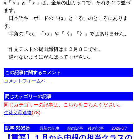
※「＜」と「＞」は、全角の山カッコで、それを２つ並べ
ます。
日本語キーボードの「ね」と「る」のところにありま
す。
半角の「<<」「>>」や「《」「》」ではありません。
作文テストの提出締切は１２月８日です。
遅れないようにがんばってください。
この記事に関するコメント
コメントフォームへ。
同じカテゴリーの記事
同じカテゴリーの記事は、こちらをごらんください。
(78)
生徒父母連絡
記事 5385番
<
>
最新の記事
前の記事
後の記事
2026/8/7
【重要】１月から中根の担当クラスの