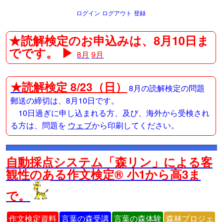
ログイン
ログアウト
登録
★読解検定のお申込みは、8月10日ま
でです。 ▶
8月
9月
★
読解検定 8/23（日）
8月の読解検定の問題
郵送の締切は、8月10日です。
10日過ぎに申し込まれる方、及び、海外から受検され
る方は、問題を
ウェブ
から印刷してください。
自動採点システム「森リン」による客
観性のある作文検定® 小1から高3ま
で。
作文検定資料
言葉の森受講
言葉の森体験
森林プロジェ