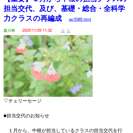
担当交代、及び、基礎・総合・全科学
力クラスの再編成
as/5385.html
森川林
2025/11/29 11:32
修
削
▽チェリーセージ
■担当交代のお知らせ
１月から、中根が担当しているクラスの担当交代を行