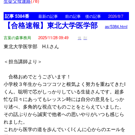
(78)
生徒父母連絡
記事 5384番
<
>
最新の記事
前の記事
後の記事
2026/8/7
【合格速報】東北大学医学部
as/5384.html
言葉の森事務局
2025/11/28 09:49
修
削
東北大学医学部 H.I.さん
＜担当講師より＞
合格おめでとうございます！
小学校３年生からコツコツと根気よく努力を重ねてきたI
くん。聡明で芯がしっかりしている生徒さんです。超多
忙な日々にあってもレッスン時には自分の意見をしっか
り述べ、多角的な視点でものごとをとらえていました。
その話ぶりから誠実で他者への思いやりがいつも感じら
れました。
これから医学の道を歩んでいくIくんに心からのエールを