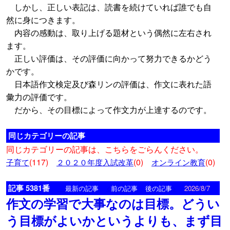
しかし、正しい表記は、読書を続けていれば誰でも自
然に身につきます。
内容の感動は、取り上げる題材という偶然に左右され
ます。
正しい評価は、その評価に向かって努力できるかどう
かです。
日本語作文検定及び森リンの評価は、作文に表れた語
彙力の評価です。
だから、その目標によって作文力が上達するのです。
同じカテゴリーの記事
同じカテゴリーの記事は、こちらをごらんください。
(117)
(0)
(0)
子育て
２０２０年度入試改革
オンライン教育
記事 5381番
<
>
最新の記事
前の記事
後の記事
2026/8/7
作文の学習で大事なのは目標。どうい
う目標がよいかというよりも、まず目