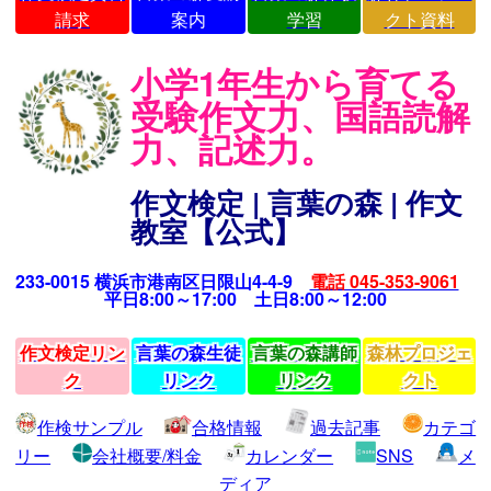
請求
案内
学習
クト資料
小学1年生から育てる
受験作文力、国語読解
力、記述力。
作文検定 | 言葉の森 | 作文
教室【公式】
233-0015 横浜市港南区日限山4-4-9
電話 045-353-9061
平日8:00～17:00 土日8:00～12:00
作文検定リン
言葉の森生徒
言葉の森講師
森林プロジェ
ク
リンク
リンク
クト
作検サンプル
合格情報
過去記事
カテゴ
リー
会社概要/料金
カレンダー
SNS
メ
ディア