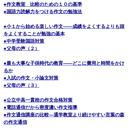
●作文教室 比較のための１０の基準
●国語力読解力をつける作文の勉強法
●小１から始める楽しい作文――成績をよくするよりも頭
をよくすることが勉強の基本
●中学受験国語対策
●父母の声（２）
●最も大事な子供時代の教育――どこに費用と時間をかけ
るか
●入試の作文・小論文対策
●父母の声（３）
●公立中高一貫校の作文合格対策
●電話通信だから密度濃い作文指導
●作文通信講座の比較―通学教室より続けやすい言葉の森
の作文通信