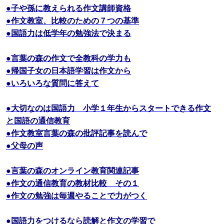
●子や孫に教えられる作文講師資格
●作文教室、比較のための７つの基準
●国語力は低学年の勉強法で決まる
●言葉の森の作文で全教科の学力も
●帰国子女の日本語学習は作文から
●いろいろな質問に答えて
●大切なのは国語力 小学１年生からスタートできる作文
と国語の通信教育
●作文教室言葉の森の批評記事を読んで
●父母の声
●言葉の森のオンライン教育関連記事
●作文の通信教育の教材比較 その１
●作文の勉強は毎週やることで力がつく
●国語力をつけるなら読解と作文の学習で