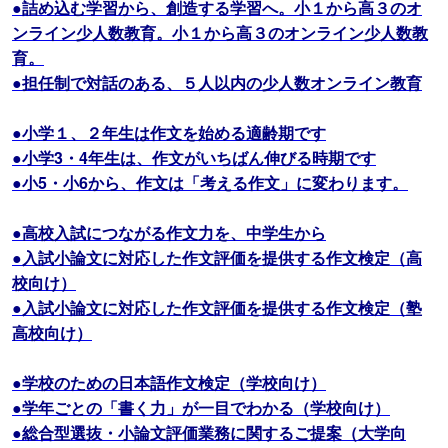
●詰め込む学習から、創造する学習へ。小１から高３のオ
ンライン少人数教育。小１から高３のオンライン少人数教
育。
●担任制で対話のある、５人以内の少人数オンライン教育
●小学１、２年生は作文を始める適齢期です
●小学3・4年生は、作文がいちばん伸びる時期です
●小5・小6から、作文は「考える作文」に変わります。
●高校入試につながる作文力を、中学生から
●入試小論文に対応した作文評価を提供する作文検定（高
校向け）
●入試小論文に対応した作文評価を提供する作文検定（塾
高校向け）
●学校のための日本語作文検定（学校向け）
●学年ごとの「書く力」が一目でわかる（学校向け）
●総合型選抜・小論文評価業務に関するご提案（大学向