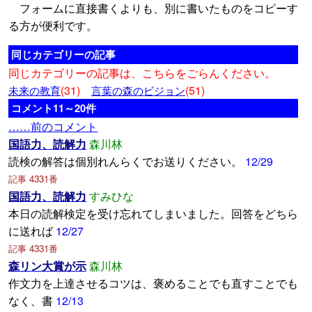
フォームに直接書くよりも、別に書いたものをコピーす
る方が便利です。
同じカテゴリーの記事
同じカテゴリーの記事は、こちらをごらんください。
(31)
(51)
未来の教育
言葉の森のビジョン
コメント11～20件
……前のコメント
国語力、読解力
森川林
読検の解答は個別れんらくでお送りください。
12/29
記事 4331番
国語力、読解力
すみひな
本日の読解検定を受け忘れてしまいました。回答をどちら
に送れば
12/27
記事 4331番
森リン大賞が示
森川林
作文力を上達させるコツは、褒めることでも直すことでも
なく、書
12/13