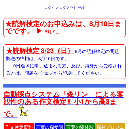
ログイン
ログアウト
登録
★読解検定のお申込みは、8月10日ま
でです。 ▶
8月
9月
★
読解検定 8/23（日）
8月の読解検定の問題
郵送の締切は、8月10日です。
10日過ぎに申し込まれる方、及び、海外から受検され
る方は、問題を
ウェブ
から印刷してください。
自動採点システム「森リン」による客
観性のある作文検定® 小1から高3ま
で。
作文検定資料
言葉の森受講
言葉の森体験
森林プロジェ