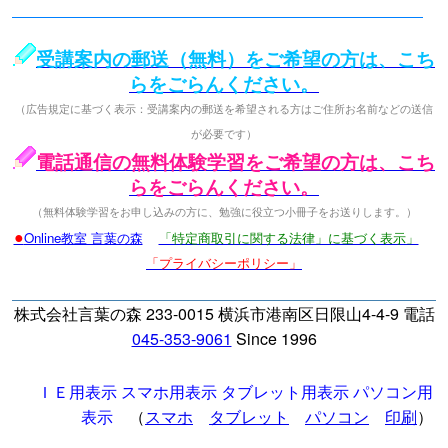
受講案内の郵送（無料）をご希望の方は、こち
らをごらんください。
（広告規定に基づく表示：受講案内の郵送を希望される方はご住所お名前などの送信
が必要です）
電話通信の無料体験学習をご希望の方は、こち
らをごらんください。
（無料体験学習をお申し込みの方に、勉強に役立つ小冊子をお送りします。）
●
Online教室 言葉の森
「特定商取引に関する法律」に基づく表示」
「プライバシーポリシー」
株式会社言葉の森 233-0015 横浜市港南区日限山4-4-9 電話
045-353-9061
Since 1996
ＩＥ用表示
スマホ用表示
タブレット用表示
パソコン用
表示
（
スマホ
タブレット
パソコン
印刷
）