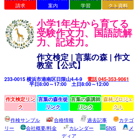
請求
案内
学習
クト資料
小学1年生から育てる
受験作文力、国語読解
力、記述力。
作文検定 | 言葉の森 | 作文
教室【公式】
233-0015 横浜市港南区日限山4-4-9
電話 045-353-9061
平日8:00～17:00 土日8:00～12:00
作文検定リン
言葉の森生徒
言葉の森講師
森林プロジェ
ク
リンク
リンク
クト
作検サンプル
合格情報
過去記事
カテゴ
リー
会社概要/料金
カレンダー
SNS
メ
ディア