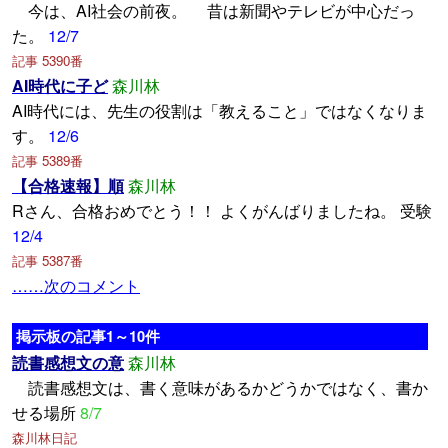
今は、AI社会の前夜。 昔は新聞やテレビが中心だっ
た。
12/7
記事 5390番
AI時代に子ど
森川林
AI時代には、先生の役割は「教えること」ではなくなりま
す。
12/6
記事 5389番
【合格速報】順
森川林
Rさん、合格おめでとう！！ よくがんばりましたね。 受験
12/4
記事 5387番
……次のコメント
掲示板の記事1～10件
読書感想文の意
森川林
読書感想文は、書く意味があるかどうかではなく、書か
せる場所
8/7
森川林日記