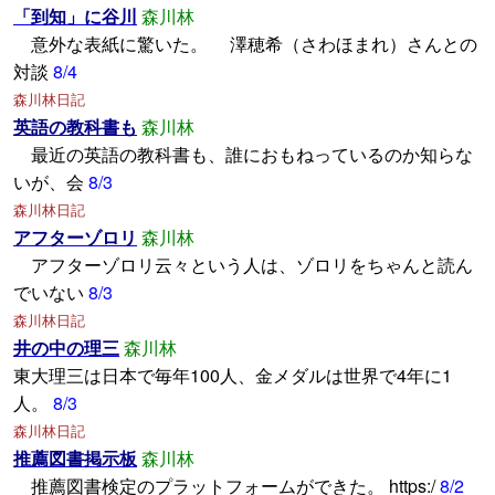
「到知」に谷川
森川林
意外な表紙に驚いた。 澤穂希（さわほまれ）さんとの
対談
8/4
森川林日記
英語の教科書も
森川林
最近の英語の教科書も、誰におもねっているのか知らな
いが、会
8/3
森川林日記
アフターゾロリ
森川林
アフターゾロリ云々という人は、ゾロリをちゃんと読ん
でいない
8/3
森川林日記
井の中の理三
森川林
東大理三は日本で毎年100人、金メダルは世界で4年に1
人。
8/3
森川林日記
推薦図書掲示板
森川林
推薦図書検定のプラットフォームができた。 https:/
8/2