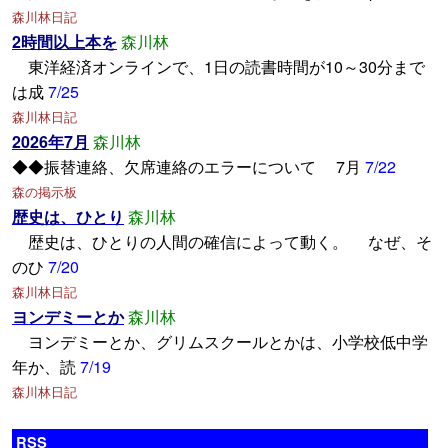
森川林日記
2時間以上本を
森川林
東洋経済オンラインで、1日の読書時間が10～30分まで
は成
7/25
森川林日記
2026年7月
森川林
◆◆振替連絡、欠席連絡のエラーについて 7月
7/22
森の掲示板
歴史は、ひとり
森川林
歴史は、ひとりの人間の確信によって動く。 なぜ、そ
のひ
7/20
森川林日記
ヨンデミーとか
森川林
ヨンデミーとか、グリムスクールとかは、小学校低中学
年か、読
7/19
森川林日記
RSS