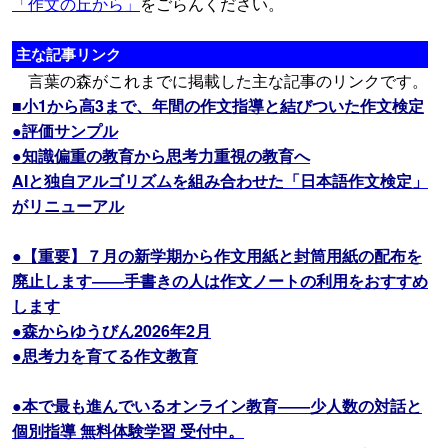
「作文の丘から」
をごらんください。
主な記事リンク
言葉の森がこれまでに掲載した主な記事のリンクです。
■小1から高3まで、年間の作文指導と結びついた作文検定
●評価サンプル
●知識偏重の教育から思考力重視の教育へ
AIと独自アルゴリズムを組み合わせた「日本語作文検定」
がリニューアル
●【重要】７月の新学期から作文用紙と封筒用紙の配布を
廃止します――手書きの人は作文ノートの利用をおすすめ
します
●森からゆうびん2026年2月
●思考力を育てる作文教育
●本で最も進んでいるオンライン教育――少人数の対話と
個別指導 無料体験学習 受付中。