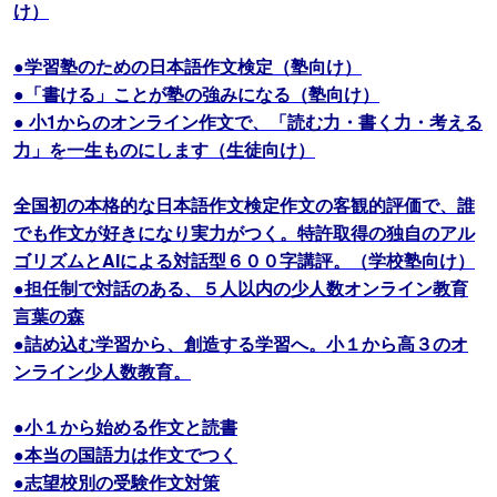
け）
●学習塾のための日本語作文検定（塾向け）
●「書ける」ことが塾の強みになる（塾向け）
● 小1からのオンライン作文で、「読む力・書く力・考える
力」を一生ものにします（生徒向け）
全国初の本格的な日本語作文検定作文の客観的評価で、誰
でも作文が好きになり実力がつく。特許取得の独自のアル
ゴリズムとAIによる対話型６００字講評。（学校塾向け）
●担任制で対話のある、５人以内の少人数オンライン教育
言葉の森
●詰め込む学習から、創造する学習へ。小１から高３のオ
ンライン少人数教育。
●小１から始める作文と読書
●本当の国語力は作文でつく
●志望校別の受験作文対策