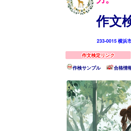
作文検
233-0015 横
作文検定リンク
作検サンプル
合格情