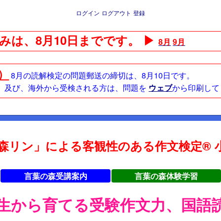
ログイン
ログアウト
登録
みは、8月10日までです。 ▶
8月
9月
日）
8月の読解検定の問題郵送の締切は、8月10日です。
方、及び、海外から受検される方は、問題を
ウェブ
から印刷して
森リン」による客観性のある作文検定® 小
言葉の森受講案内
言葉の森体験学習
年生から育てる受験作文力、国語