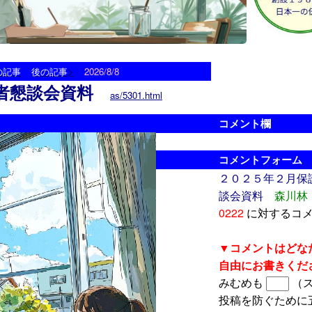
>
の記事
後の記事
2026/8/8
者懇談会資料
as/5301.html
コメント欄
コメントフォーム
２０２５年２月保
談会資料
森川林
0222
に対するコ
▼コメントはどな
自由にお書きくだ
みむめも
（
投稿を防ぐために