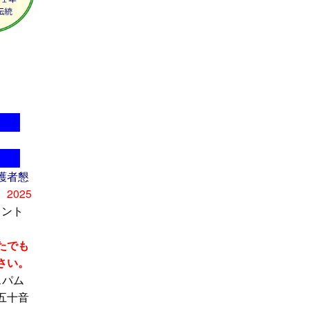
護者懇
2025
メント
たでも
さい。
スパム
五十音