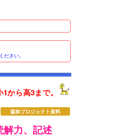
ください。
1から高3まで。
森林プロジェクト資料
読解力、記述