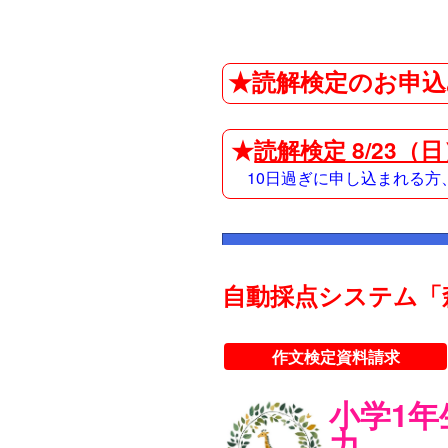
★読解検定のお申込
★
読解検定 8/23（
10日過ぎに申し込まれる
自動採点システム「
作文検定資料請求
小学1
力。