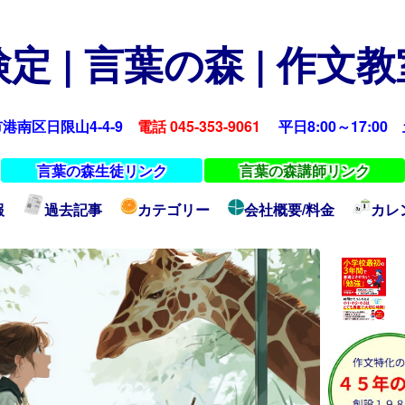
定 | 言葉の森 | 作文
浜市港南区日限山4-4-9
電話 045-353-9061
平日8:00～17:00 土
言葉の森生徒リンク
言葉の森講師リンク
報
過去記事
カテゴリー
会社概要/料金
カレ