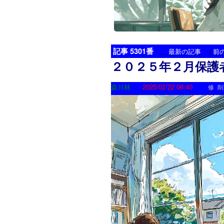
記事 5301番
<
最新の記事
前
２０２５年２月保護
森川林
2025/02/22 06:40
修
削