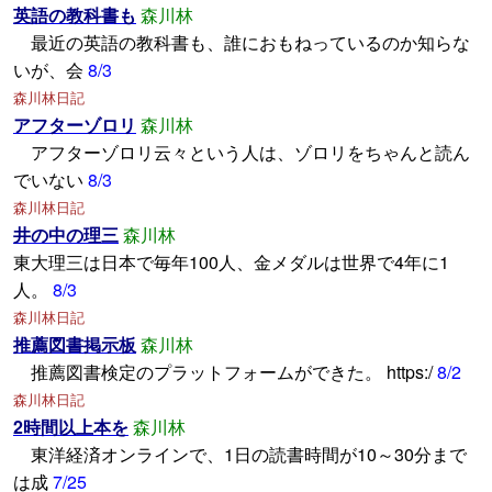
英語の教科書も
森川林
最近の英語の教科書も、誰におもねっているのか知らな
いが、会
8/3
森川林日記
アフターゾロリ
森川林
アフターゾロリ云々という人は、ゾロリをちゃんと読ん
でいない
8/3
森川林日記
井の中の理三
森川林
東大理三は日本で毎年100人、金メダルは世界で4年に1
人。
8/3
森川林日記
推薦図書掲示板
森川林
推薦図書検定のプラットフォームができた。 https:/
8/2
森川林日記
2時間以上本を
森川林
東洋経済オンラインで、1日の読書時間が10～30分まで
は成
7/25