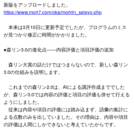
新版をアップロードしました。
https://www.mori7.com/oka/moririn_seisyo.php
本来は3月10日に更新予定でしたが、プログラムのミス
が見つかり修正に時間がかかりました。
●森リン3.0の進化点――内容評価と項目評価の追加
森リン大賞の話だけではつまらないので、新しい森リン
3.0の仕組みを説明します。
これまでの森リン2.0は、AIによる講評作成まででした
が、森リン3.0では内容の評価と項目の評価も併せて行える
ようにしました。
従来は内容や項目の評価には踏み込まず、語彙の集計に
よる点数のみを出していました。その理由は、内容や項目
の評価は人間にしかできないと考えていたからです。