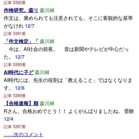
記事 5392番
作検研究。森リ
森川林
作文は、褒められても注意されても、そこに客観的な基準
がなけれ
12/7
記事 5391番
「作文検定」「
森川林
今は、AI社会の前夜。 昔は新聞やテレビが中心だっ
た。
12/7
記事 5390番
AI時代に子ど
森川林
AI時代には、先生の役割は「教えること」ではなくなりま
す。
12/6
記事 5389番
【合格速報】順
森川林
Rさん、合格おめでとう！！ よくがんばりましたね。 受験
12/4
記事 5387番
……次のコメント