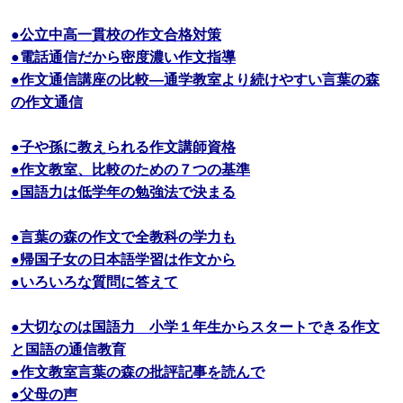
●公立中高一貫校の作文合格対策
●電話通信だから密度濃い作文指導
●作文通信講座の比較―通学教室より続けやすい言葉の森
の作文通信
●子や孫に教えられる作文講師資格
●作文教室、比較のための７つの基準
●国語力は低学年の勉強法で決まる
●言葉の森の作文で全教科の学力も
●帰国子女の日本語学習は作文から
●いろいろな質問に答えて
●大切なのは国語力 小学１年生からスタートできる作文
と国語の通信教育
●作文教室言葉の森の批評記事を読んで
●父母の声