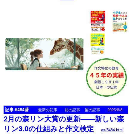
記事 5484番
<
>
最新の記事
前の記事
後の記事
2026/8/8
2月の森リン大賞の更新――新しい森
リン3.0の仕組みと作文検定
as/5484.html