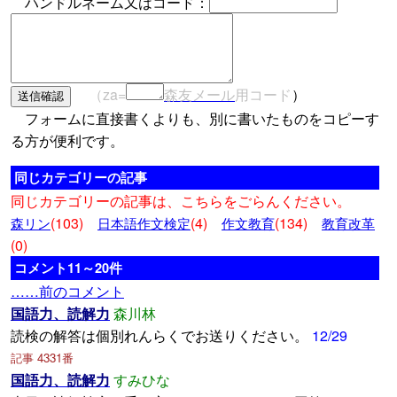
ハンドルネーム又はコード：
（za=
森友メール
用コード
）
フォームに直接書くよりも、別に書いたものをコピーす
る方が便利です。
同じカテゴリーの記事
同じカテゴリーの記事は、こちらをごらんください。
(103)
(4)
(134)
森リン
日本語作文検定
作文教育
教育改革
(0)
コメント11～20件
……前のコメント
国語力、読解力
森川林
読検の解答は個別れんらくでお送りください。
12/29
記事 4331番
国語力、読解力
すみひな