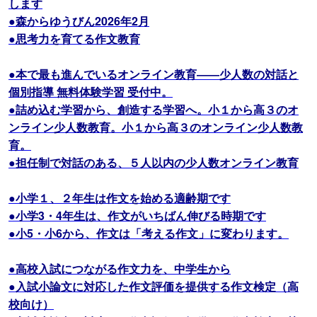
します
●森からゆうびん2026年2月
●思考力を育てる作文教育
●本で最も進んでいるオンライン教育――少人数の対話と
個別指導 無料体験学習 受付中。
●詰め込む学習から、創造する学習へ。小１から高３のオ
ンライン少人数教育。小１から高３のオンライン少人数教
育。
●担任制で対話のある、５人以内の少人数オンライン教育
●小学１、２年生は作文を始める適齢期です
●小学3・4年生は、作文がいちばん伸びる時期です
●小5・小6から、作文は「考える作文」に変わります。
●高校入試につながる作文力を、中学生から
●入試小論文に対応した作文評価を提供する作文検定（高
校向け）