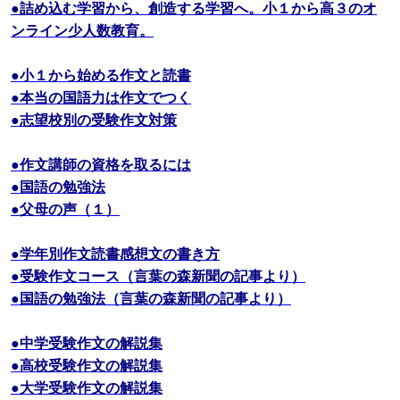
●詰め込む学習から、創造する学習へ。小１から高３のオ
ンライン少人数教育。
●小１から始める作文と読書
●本当の国語力は作文でつく
●志望校別の受験作文対策
●作文講師の資格を取るには
●国語の勉強法
●父母の声（１）
●学年別作文読書感想文の書き方
●受験作文コース（言葉の森新聞の記事より）
●国語の勉強法（言葉の森新聞の記事より）
●中学受験作文の解説集
●高校受験作文の解説集
●大学受験作文の解説集