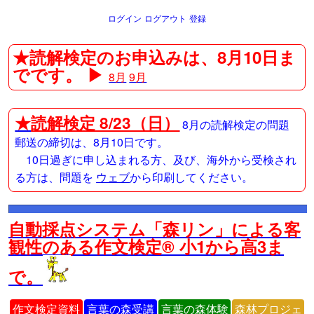
ログイン
ログアウト
登録
★読解検定のお申込みは、8月10日ま
でです。 ▶
8月
9月
★
読解検定 8/23（日）
8月の読解検定の問題
郵送の締切は、8月10日です。
10日過ぎに申し込まれる方、及び、海外から受検され
る方は、問題を
ウェブ
から印刷してください。
自動採点システム「森リン」による客
観性のある作文検定® 小1から高3ま
で。
作文検定資料
言葉の森受講
言葉の森体験
森林プロジェ