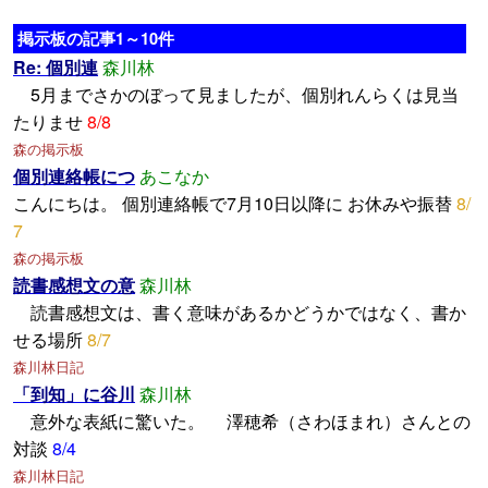
掲示板の記事1～10件
Re: 個別連
森川林
5月までさかのぼって見ましたが、個別れんらくは見当
たりませ
8/8
森の掲示板
個別連絡帳につ
あこなか
こんにちは。 個別連絡帳で7月10日以降に お休みや振替
8/
7
森の掲示板
読書感想文の意
森川林
読書感想文は、書く意味があるかどうかではなく、書か
せる場所
8/7
森川林日記
「到知」に谷川
森川林
意外な表紙に驚いた。 澤穂希（さわほまれ）さんとの
対談
8/4
森川林日記