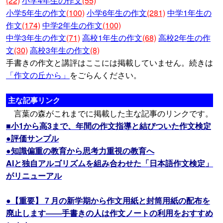
(22)
小学4年生の作文
(55)
小学5年生の作文
(100)
小学6年生の作文
(281)
中学1年生の
作文
(174)
中学2年生の作文
(100)
中学3年生の作文
(71)
高校1年生の作文
(68)
高校2年生の作
文
(30)
高校3年生の作文
(8)
手書きの作文と講評はここには掲載していません。続きは
「作文の丘から」
をごらんください。
主な記事リンク
言葉の森がこれまでに掲載した主な記事のリンクです。
■小1から高3まで、年間の作文指導と結びついた作文検定
●評価サンプル
●知識偏重の教育から思考力重視の教育へ
AIと独自アルゴリズムを組み合わせた「日本語作文検定」
がリニューアル
●【重要】７月の新学期から作文用紙と封筒用紙の配布を
廃止します――手書きの人は作文ノートの利用をおすすめ