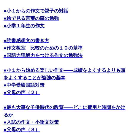
●小１からの作文で親子の対話
●絵で見る言葉の森の勉強
●小学１年生の作文
●読書感想文の書き方
●作文教室 比較のための１０の基準
●国語力読解力をつける作文の勉強法
●小１から始める楽しい作文――成績をよくするよりも頭
をよくすることが勉強の基本
●中学受験国語対策
●父母の声（２）
●最も大事な子供時代の教育――どこに費用と時間をかけ
るか
●入試の作文・小論文対策
●父母の声（３）