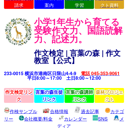
請求
案内
学習
クト資料
小学1年生から育てる
受験作文力、国語読解
力、記述力。
作文検定 | 言葉の森 | 作文
教室【公式】
233-0015 横浜市港南区日限山4-4-9
電話 045-353-9061
平日8:00～17:00 土日8:00～12:00
作文検定リン
言葉の森生徒
言葉の森講師
森林プロジェ
ク
リンク
リンク
クト
作検サンプル
合格情報
過去記事
カテゴ
リー
会社概要/料金
カレンダー
SNS
メ
ディア