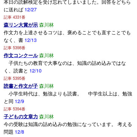
本日の読解検定を受け忘れてしまいました。回答をどちら
に送れば
12/27
記事 4331番
森リン大賞が示
森川林
作文力を上達させるコツは、褒めることでも直すことでも
なく、書
12/13
記事 5398番
作文コンクール
森川林
子供たちの教育で大事なのは、知識の詰め込みではな
く、読書と
12/10
記事 5395番
読書と作文が子
森川林
小学生時代は、勉強よりも読書。 中学生以上は、勉強
と同
12/9
記事 5394番
子どもの文章力
森川林
今の受験は知識の詰め込みの勉強になっています。 考える
問題
12/8