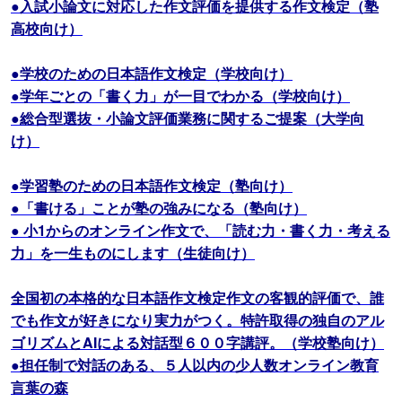
●入試小論文に対応した作文評価を提供する作文検定（塾
高校向け）
●学校のための日本語作文検定（学校向け）
●学年ごとの「書く力」が一目でわかる（学校向け）
●総合型選抜・小論文評価業務に関するご提案（大学向
け）
●学習塾のための日本語作文検定（塾向け）
●「書ける」ことが塾の強みになる（塾向け）
● 小1からのオンライン作文で、「読む力・書く力・考える
力」を一生ものにします（生徒向け）
全国初の本格的な日本語作文検定作文の客観的評価で、誰
でも作文が好きになり実力がつく。特許取得の独自のアル
ゴリズムとAIによる対話型６００字講評。（学校塾向け）
●担任制で対話のある、５人以内の少人数オンライン教育
言葉の森