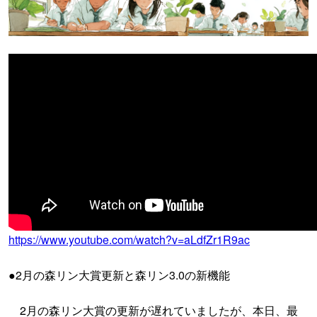
https://www.youtube.com/watch?v=aLdfZr1R9ac
●2月の森リン大賞更新と森リン3.0の新機能
2月の森リン大賞の更新が遅れていましたが、本日、最