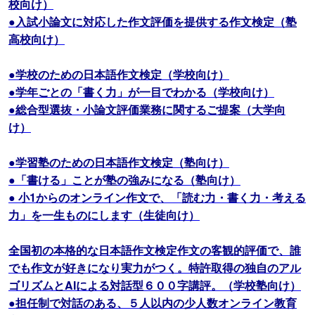
校向け）
●入試小論文に対応した作文評価を提供する作文検定（塾
高校向け）
●学校のための日本語作文検定（学校向け）
●学年ごとの「書く力」が一目でわかる（学校向け）
●総合型選抜・小論文評価業務に関するご提案（大学向
け）
●学習塾のための日本語作文検定（塾向け）
●「書ける」ことが塾の強みになる（塾向け）
● 小1からのオンライン作文で、「読む力・書く力・考える
力」を一生ものにします（生徒向け）
全国初の本格的な日本語作文検定作文の客観的評価で、誰
でも作文が好きになり実力がつく。特許取得の独自のアル
ゴリズムとAIによる対話型６００字講評。（学校塾向け）
●担任制で対話のある、５人以内の少人数オンライン教育