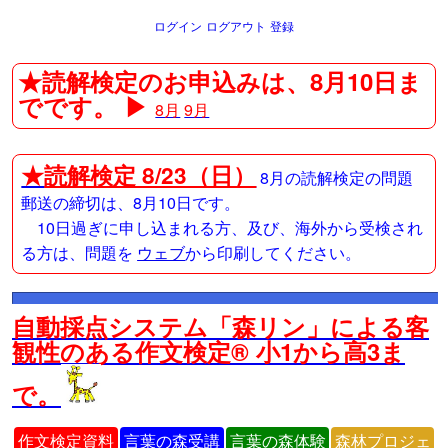
ログイン
ログアウト
登録
★読解検定のお申込みは、8月10日ま
でです。 ▶
8月
9月
★
読解検定 8/23（日）
8月の読解検定の問題
郵送の締切は、8月10日です。
10日過ぎに申し込まれる方、及び、海外から受検され
る方は、問題を
ウェブ
から印刷してください。
自動採点システム「森リン」による客
観性のある作文検定® 小1から高3ま
で。
作文検定資料
言葉の森受講
言葉の森体験
森林プロジェ