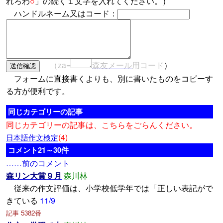
れろわ
○
」の続く１文字を入れてください。）
ハンドルネーム又はコード：
（za=
森友メール
用コード
）
フォームに直接書くよりも、別に書いたものをコピーす
る方が便利です。
同じカテゴリーの記事
同じカテゴリーの記事は、こちらをごらんください。
(4)
日本語作文検定
コメント21～30件
……前のコメント
森リン大賞９月
森川林
従来の作文評価は、小学校低学年では「正しい表記がで
きている
11/9
記事 5382番