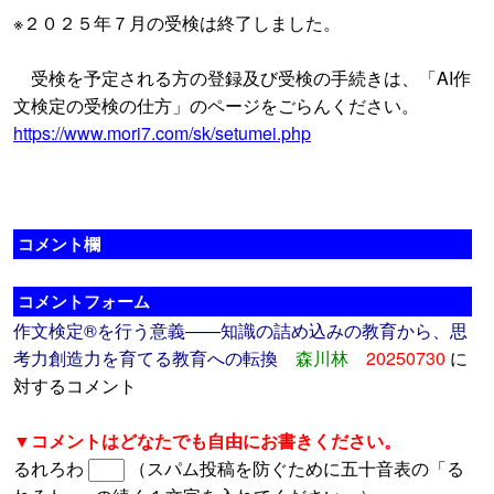
※２０２５年７月の受検は終了しました。
受検を予定される方の登録及び受検の手続きは、「AI作
文検定の受検の仕方」のページをごらんください。
https://www.mori7.com/sk/setumei.php
コメント欄
コメントフォーム
作文検定®を行う意義――知識の詰め込みの教育から、思
考力創造力を育てる教育への転換
森川林
20250730
に
対するコメント
▼コメントはどなたでも自由にお書きください。
るれろわ
（スパム投稿を防ぐために五十音表の「る