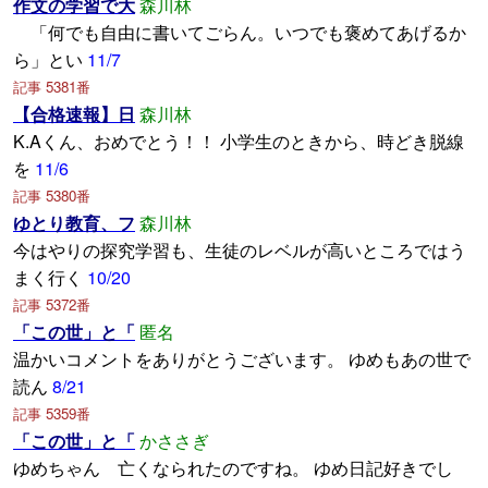
作文の学習で大
森川林
「何でも自由に書いてごらん。いつでも褒めてあげるか
ら」とい
11/7
記事 5381番
【合格速報】日
森川林
K.Aくん、おめでとう！！ 小学生のときから、時どき脱線
を
11/6
記事 5380番
ゆとり教育、フ
森川林
今はやりの探究学習も、生徒のレベルが高いところではう
まく行く
10/20
記事 5372番
「この世」と「
匿名
温かいコメントをありがとうございます。 ゆめもあの世で
読ん
8/21
記事 5359番
「この世」と「
かささぎ
ゆめちゃん 亡くなられたのですね。 ゆめ日記好きでし