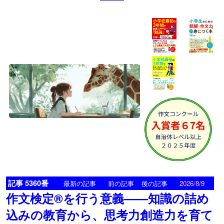
記事 5360番
<
>
最新の記事
前の記事
後の記事
2026/8/9
作文検定®を行う意義――知識の詰め
込みの教育から、思考力創造力を育て