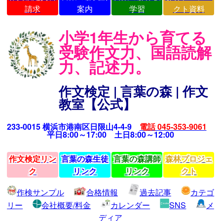
請求
案内
学習
クト資料
小学1年生から育てる
受験作文力、国語読解
力、記述力。
作文検定 | 言葉の森 | 作文
教室【公式】
233-0015 横浜市港南区日限山4-4-9
電話 045-353-9061
平日8:00～17:00 土日8:00～12:00
作文検定リン
言葉の森生徒
言葉の森講師
森林プロジェ
ク
リンク
リンク
クト
作検サンプル
合格情報
過去記事
カテゴ
リー
会社概要/料金
カレンダー
SNS
メ
ディア