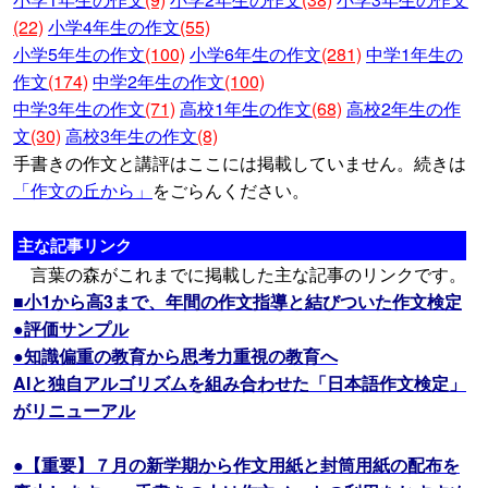
(22)
小学4年生の作文
(55)
小学5年生の作文
(100)
小学6年生の作文
(281)
中学1年生の
作文
(174)
中学2年生の作文
(100)
中学3年生の作文
(71)
高校1年生の作文
(68)
高校2年生の作
文
(30)
高校3年生の作文
(8)
手書きの作文と講評はここには掲載していません。続きは
「作文の丘から」
をごらんください。
主な記事リンク
言葉の森がこれまでに掲載した主な記事のリンクです。
■小1から高3まで、年間の作文指導と結びついた作文検定
●評価サンプル
●知識偏重の教育から思考力重視の教育へ
AIと独自アルゴリズムを組み合わせた「日本語作文検定」
がリニューアル
●【重要】７月の新学期から作文用紙と封筒用紙の配布を