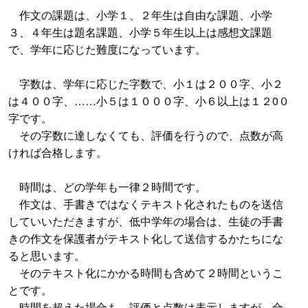
作文の課題は、小学１、２年生は自由な課題、小学
３、４年生は題名課題、小学５年生以上は感想文課題
で、学年に応じた難度になっています。
字数は、学年に応じた字数で、小１は２００字、小２
は４００字、……小５は１０００字、小６以上は１２0０
字です。
その字数に達しなくても、評価を行うので、点数が高
ければ合格します。
時間は、どの学年も一律２時間です。
作文は、手書きではなくテキスト化されたものを送信
していいただきますが、低中学年の場合は、生徒の手書
きの作文を保護者がテキスト化して送信するかたちにな
ると思います。
そのテキスト化にかかる時間も含めて２時間というこ
とです。
時間を超えた場合も、評価と点数は表示しますが、合