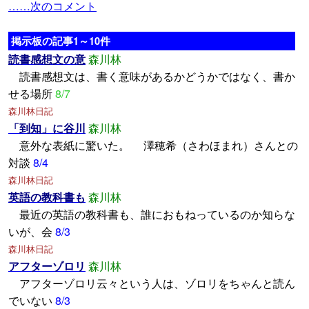
……次のコメント
掲示板の記事1～10件
読書感想文の意
森川林
読書感想文は、書く意味があるかどうかではなく、書か
せる場所
8/7
森川林日記
「到知」に谷川
森川林
意外な表紙に驚いた。 澤穂希（さわほまれ）さんとの
対談
8/4
森川林日記
英語の教科書も
森川林
最近の英語の教科書も、誰におもねっているのか知らな
いが、会
8/3
森川林日記
アフターゾロリ
森川林
アフターゾロリ云々という人は、ゾロリをちゃんと読ん
でいない
8/3