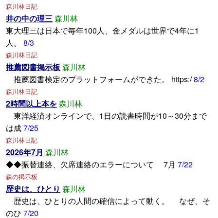
森川林日記
井の中の理三
森川林
東大理三は日本で毎年100人、金メダルは世界で4年に1
人。
8/3
森川林日記
推薦図書掲示板
森川林
推薦図書検定のプラットフォームができた。 https:/
8/2
森川林日記
2時間以上本を
森川林
東洋経済オンラインで、1日の読書時間が10～30分まで
は成
7/25
森川林日記
2026年7月
森川林
◆◆振替連絡、欠席連絡のエラーについて 7月
7/22
森の掲示板
歴史は、ひとり
森川林
歴史は、ひとりの人間の確信によって動く。 なぜ、そ
のひ
7/20