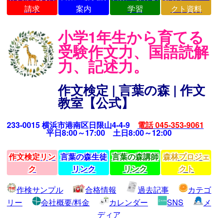
請求
案内
学習
クト資料
小学1年生から育てる
受験作文力、国語読解
力、記述力。
作文検定 | 言葉の森 | 作文
教室【公式】
233-0015 横浜市港南区日限山4-4-9
電話 045-353-9061
平日8:00～17:00 土日8:00～12:00
作文検定リン
言葉の森生徒
言葉の森講師
森林プロジェ
ク
リンク
リンク
クト
作検サンプル
合格情報
過去記事
カテゴ
リー
会社概要/料金
カレンダー
SNS
メ
ディア