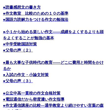
●読書感想文の書き方
●作文教室 比較のための１０の基準
●国語力読解力をつける作文の勉強法
●小１から始める楽しい作文――成績をよくするよりも頭
をよくすることが勉強の基本
●中学受験国語対策
●父母の声（２）
●最も大事な子供時代の教育――どこに費用と時間をかけ
るか
●入試の作文・小論文対策
●父母の声（３）
●公立中高一貫校の作文合格対策
●電話通信だから密度濃い作文指導
●作文通信講座の比較―通学教室より続けやすい言葉の森