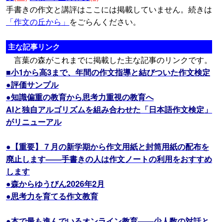
手書きの作文と講評はここには掲載していません。続きは
「作文の丘から」
をごらんください。
主な記事リンク
言葉の森がこれまでに掲載した主な記事のリンクです。
■小1から高3まで、年間の作文指導と結びついた作文検定
●評価サンプル
●知識偏重の教育から思考力重視の教育へ
AIと独自アルゴリズムを組み合わせた「日本語作文検定」
がリニューアル
●【重要】７月の新学期から作文用紙と封筒用紙の配布を
廃止します――手書きの人は作文ノートの利用をおすすめ
します
●森からゆうびん2026年2月
●思考力を育てる作文教育
●本で最も進んでいるオンライン教育――少人数の対話と