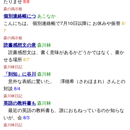
たりませ
8/8
森の掲示板
個別連絡帳につ
あこなか
こんにちは。 個別連絡帳で7月10日以降に お休みや振替
8/
7
森の掲示板
読書感想文の意
森川林
読書感想文は、書く意味があるかどうかではなく、書か
せる場所
8/7
森川林日記
「到知」に谷川
森川林
意外な表紙に驚いた。 澤穂希（さわほまれ）さんとの
対談
8/4
森川林日記
英語の教科書も
森川林
最近の英語の教科書も、誰におもねっているのか知らな
いが、会
8/3
森川林日記