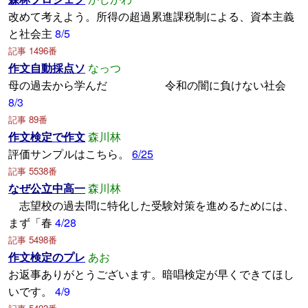
改めて考えよう。所得の超過累進課税制による、資本主義
と社会主
8/5
記事 1496番
作文自動採点ソ
なっつ
母の過去から学んだ 令和の闇に負けない社会
8/3
記事 89番
作文検定で作文
森川林
評価サンプルはこちら。
6/25
記事 5538番
なぜ公立中高一
森川林
志望校の過去問に特化した受験対策を進めるためには、
まず「春
4/28
記事 5498番
作文検定のプレ
あお
お返事ありがとうございます。暗唱検定が早くできてほし
いです。
4/9