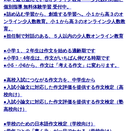
個別指導 無料体験学習 受付中。
●詰め込む学習から、創造する学習へ。小１から高３のオ
ンライン少人数教育。小１から高３のオンライン少人数教
育。
●担任制で対話のある、５人以内の少人数オンライン教育
●小学１、２年生は作文を始める適齢期です
●小学3・4年生は、作文がいちばん伸びる時期です
●小5・小6から、作文は「考える作文」に変わります。
●高校入試につながる作文力を、中学生から
●入試小論文に対応した作文評価を提供する作文検定（高
校向け）
●入試小論文に対応した作文評価を提供する作文検定（塾
高校向け）
●学校のための日本語作文検定（学校向け）
●学年ごとの「書く力」が一目でわかる（学校向け）