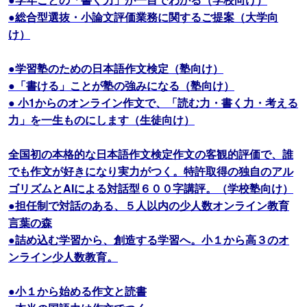
●総合型選抜・小論文評価業務に関するご提案（大学向
け）
●学習塾のための日本語作文検定（塾向け）
●「書ける」ことが塾の強みになる（塾向け）
● 小1からのオンライン作文で、「読む力・書く力・考える
力」を一生ものにします（生徒向け）
全国初の本格的な日本語作文検定作文の客観的評価で、誰
でも作文が好きになり実力がつく。特許取得の独自のアル
ゴリズムとAIによる対話型６００字講評。（学校塾向け）
●担任制で対話のある、５人以内の少人数オンライン教育
言葉の森
●詰め込む学習から、創造する学習へ。小１から高３のオ
ンライン少人数教育。
●小１から始める作文と読書