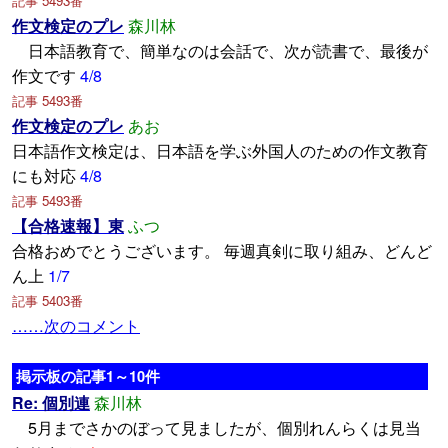
記事 5493番
作文検定のプレ
森川林
日本語教育で、簡単なのは会話で、次が読書で、最後が
作文です
4/8
記事 5493番
作文検定のプレ
あお
日本語作文検定は、日本語を学ぶ外国人のための作文教育
にも対応
4/8
記事 5493番
【合格速報】東
ふつ
合格おめでとうございます。 毎週真剣に取り組み、どんど
ん上
1/7
記事 5403番
……次のコメント
掲示板の記事1～10件
Re: 個別連
森川林
5月までさかのぼって見ましたが、個別れんらくは見当