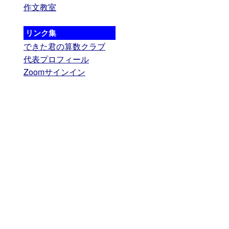
作文教室
リンク集
できた君の算数クラブ
代表プロフィール
Zoomサインイン