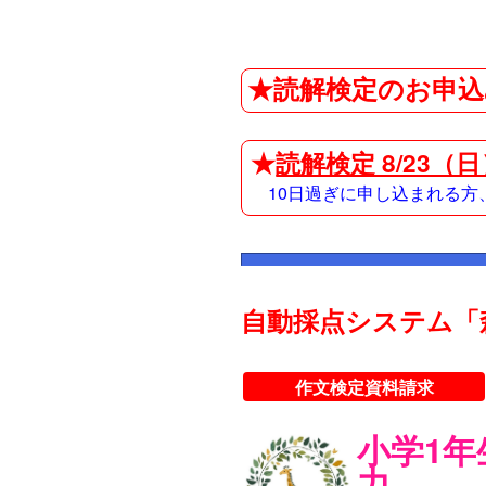
★読解検定のお申込
★
読解検定 8/23（
10日過ぎに申し込まれる
自動採点システム「
作文検定資料請求
小学1
力。