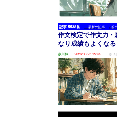
記事 5538番
<
最新の記事
前
作文検定で作文力・
なり成績もよくなる
森川林
2026/06/25 15:44
修
削