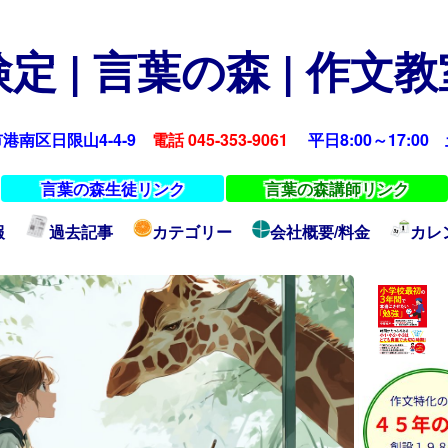
定 | 言葉の森 | 作文
浜市港南区日限山4-4-9
電話 045-353-9061
平日8:00～17:00 土
言葉の森生徒リンク
言葉の森講師リンク
報
過去記事
カテゴリー
会社概要/料金
カレ