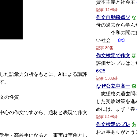
資本主義と社会主
記事 1496番
作文自動採点ソ
な
母の過去から
令和の闇に負
い社会
8/3
記事 89番
作文検定で作文
森
評価サンプルはこ
6/25
た語彙力分析をもとに、AIによる講評
記事 5538番
す。
なぜ公立中高一
森
志望校の過去問
文の性質
した受験対策を進
めには、まず「春
中心の作文ですから、題材と表現で作文
記事 5498番
作文検定のプレ
あ
お返事ありがとう
学生・高校生になると、事実は実例とし