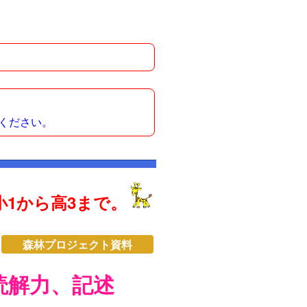
ください。
1から高3まで。
森林プロジェクト資料
読解力、記述