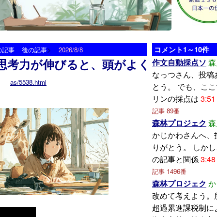
>
コメント1～10件
の記事
後の記事
2026/8/8
思考力が伸びると、頭がよく
作文自動採点ソ
森
なっつさん、投稿
as/5538.html
とう。 でも、こ
リンの採点は
3:51
記事 89番
森林プロジェク
森
かじかわさんへ、
りがとう。 しか
の記事と関係
3:48
記事 1496番
森林プロジェク
か
改めて考えよう。
超過累進課税制に