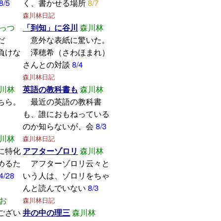
8/5
く、書かせる場所
8/7
森川林日記
っつ
「到知」に谷川
森川林
学んだ
意外な表紙に驚いた。
けな
澤穂希（さわほまれ）
さんとの対談
8/4
森川林日記
川林
英語の教科書も
森川林
ちら。
最近の英語の教科書
も、誰におもねっている
のか知らないが、会
8/3
川林
森川林日記
に特化
アフターゾロリ
森川林
めるた
アフターゾロリ云々と
4/28
いう人は、ゾロリをちゃ
んと読んでいない
8/3
お
森川林日記
ござい
井の中の理三
森川林