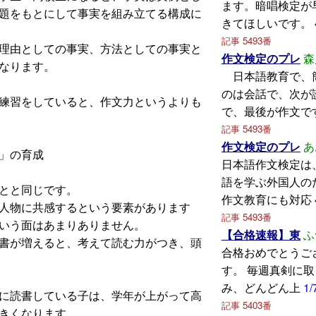
ます。暗唱検定が
題をもとにして事実を組み立てる構成に
きてほしいです。
記事 5493番
理由としての事実、方法としての事実と
作文検定のプレ
森
なります。
日本語教育で、
のは会話で、次が
練習をしていると、作文力というよりも
で、最後が作文で
記事 5493番
作文検定のプレ
あ
」の育成
日本語作文検定は
語を学ぶ外国人の
とと同じです。
作文教育にも対応
人物に共感するという要素があります
記事 5493番
いう面はあまりありません。
【合格速報】東
ふ
書が増えると、考えて読む力がつき、頭
合格おめでとうご
す。 毎週真剣に
み、どんどん上
1/
に読書している子は、学年が上がって高
記事 5403番
きくなります。