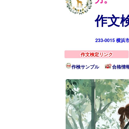
作文検
233-0015 横
作文検定リンク
作検サンプル
合格情