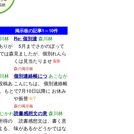
掲示板の記事1～10件
川林
Re: 個別連
森川林
ありが
5月までさかのぼって
こでは森
見ましたが、個別れんら
くは見当たりませ
8/8
森の掲示板
川林
個別連絡帳につ
あこなか
投稿あ
こんにちは。 個別連絡帳
し、もと
で7月10日以降に お休み
や振替
8/7
森の掲示板
じかわ
読書感想文の意
森川林
所得の
読書感想文は、書く意
よる、
味があるかどうかではな