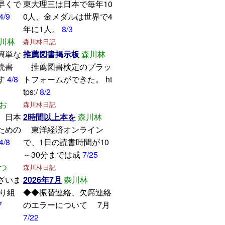
早くで
東大理三は日本で毎年10
4/9
0人、金メダルは世界で4
年に1人。
8/3
川林
森川林日記
簡単な
推薦図書掲示板
森川林
読書
推薦図書検定のプラッ
す
4/8
トフォームができた。 ht
tps:/
8/2
お
森川林日記
、日本
2時間以上本を
森川林
ための
東洋経済オンライン
4/8
で、1日の読書時間が10
～30分までは成
7/25
つ
森川林日記
ざいま
2026年7月
森川林
取り組
◆◆振替連絡、欠席連絡
7
のエラーについて 7月
7/22