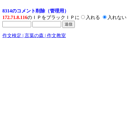
8314のコメント削除（管理用）
172.71.8.116
のＩＰをブラックＩＰに
入れる
入れない
作文検定 | 言葉の森 | 作文教室