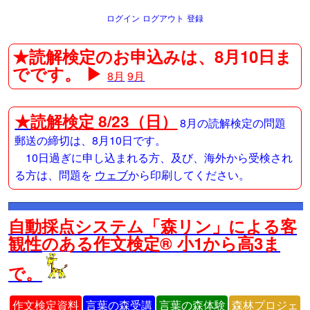
ログイン
ログアウト
登録
★読解検定のお申込みは、8月10日ま
でです。 ▶
8月
9月
★
読解検定 8/23（日）
8月の読解検定の問題
郵送の締切は、8月10日です。
10日過ぎに申し込まれる方、及び、海外から受検され
る方は、問題を
ウェブ
から印刷してください。
自動採点システム「森リン」による客
観性のある作文検定® 小1から高3ま
で。
作文検定資料
言葉の森受講
言葉の森体験
森林プロジェ