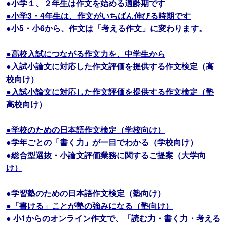
●小学１、２年生は作文を始める適齢期です
●小学3・4年生は、作文がいちばん伸びる時期です
●小5・小6から、作文は「考える作文」に変わります。
●高校入試につながる作文力を、中学生から
●入試小論文に対応した作文評価を提供する作文検定（高
校向け）
●入試小論文に対応した作文評価を提供する作文検定（塾
高校向け）
●学校のための日本語作文検定（学校向け）
●学年ごとの「書く力」が一目でわかる（学校向け）
●総合型選抜・小論文評価業務に関するご提案（大学向
け）
●学習塾のための日本語作文検定（塾向け）
●「書ける」ことが塾の強みになる（塾向け）
● 小1からのオンライン作文で、「読む力・書く力・考える