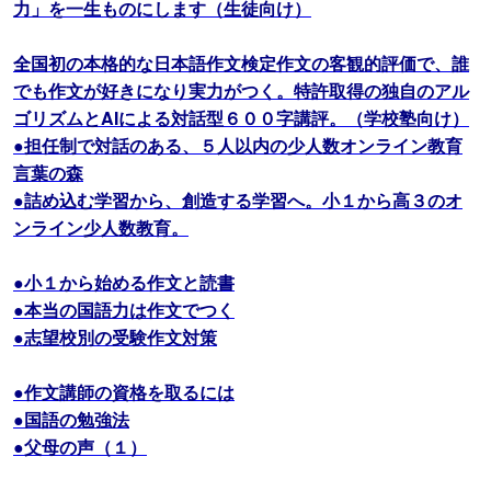
力」を一生ものにします（生徒向け）
全国初の本格的な日本語作文検定作文の客観的評価で、誰
でも作文が好きになり実力がつく。特許取得の独自のアル
ゴリズムとAIによる対話型６００字講評。（学校塾向け）
●担任制で対話のある、５人以内の少人数オンライン教育
言葉の森
●詰め込む学習から、創造する学習へ。小１から高３のオ
ンライン少人数教育。
●小１から始める作文と読書
●本当の国語力は作文でつく
●志望校別の受験作文対策
●作文講師の資格を取るには
●国語の勉強法
●父母の声（１）