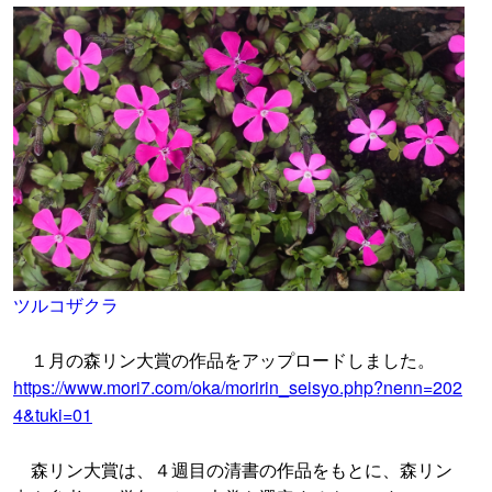
ツルコザクラ
１月の森リン大賞の作品をアップロードしました。
https://www.mori7.com/oka/moririn_seisyo.php?nenn=202
4&tuki=01
森リン大賞は、４週目の清書の作品をもとに、森リン