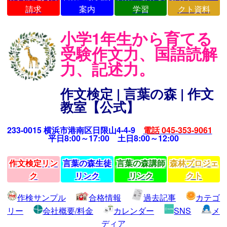
請求
案内
学習
クト資料
小学1年生から育てる
受験作文力、国語読解
力、記述力。
作文検定 | 言葉の森 | 作文
教室【公式】
233-0015 横浜市港南区日限山4-4-9
電話 045-353-9061
平日8:00～17:00 土日8:00～12:00
作文検定リン
言葉の森生徒
言葉の森講師
森林プロジェ
ク
リンク
リンク
クト
作検サンプル
合格情報
過去記事
カテゴ
リー
会社概要/料金
カレンダー
SNS
メ
ディア