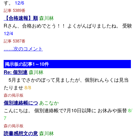
す。
12/6
記事 5389番
【合格速報】順
森川林
Rさん、合格おめでとう！！ よくがんばりましたね。 受験
12/4
記事 5387番
……次のコメント
掲示板の記事1～10件
Re: 個別連
森川林
5月までさかのぼって見ましたが、個別れんらくは見当
たりませ
8/8
森の掲示板
個別連絡帳につ
あこなか
こんにちは。 個別連絡帳で7月10日以降に お休みや振替
8/
7
森の掲示板
読書感想文の意
森川林