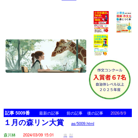
記事 5009番
<
>
最新の記事
前の記事
後の記事
2026/8/9
１月の森リン大賞
as/5009.html
森川林
2024/03/09 15:01
修
削