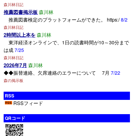
森川林日記
推薦図書掲示板
森川林
推薦図書検定のプラットフォームができた。 https:/
8/2
森川林日記
2時間以上本を
森川林
東洋経済オンラインで、1日の読書時間が10～30分まで
は成
7/25
森川林日記
2026年7月
森川林
◆◆振替連絡、欠席連絡のエラーについて 7月
7/22
森の掲示板
RSS
RSSフィード
QRコード