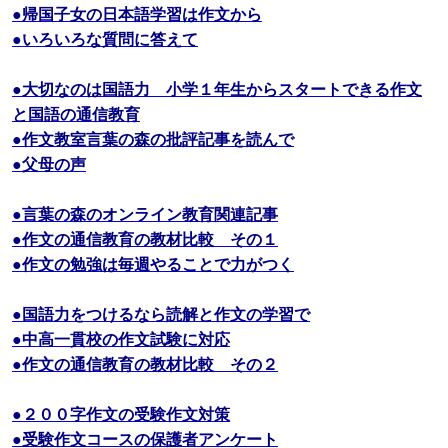
●帰国子女の日本語学習は作文から
●いろいろな質問に答えて
●大切なのは国語力 小学１年生からスタートできる作文
と国語の通信教育
●作文教室言葉の森の批評記事を読んで
●父母の声
●言葉の森のオンライン教育関連記事
●作文の通信教育の教材比較 その１
●作文の勉強は毎週やることで力がつく
●国語力をつけるなら読解と作文の学習で
●中高一貫校の作文試験に対応
●作文の通信教育の教材比較 その２
●２００字作文の受験作文対策
●受験作文コースの保護者アンケート