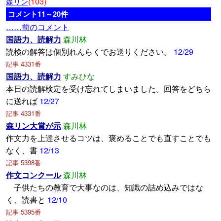
(103)
森リン
コメント11～20件
……前のコメント
国語力、読解力
森川林
読検の解答は個別れんらくでお送りください。
12/29
記事 4331番
国語力、読解力
すみひな
本日の読解検定を受け忘れてしまいました。回答をどちら
に送れば
12/27
記事 4331番
森リン大賞が示
森川林
作文力を上達させるコツは、褒めることでも直すことでも
なく、書
12/13
記事 5398番
作文コンクール
森川林
子供たちの教育で大事なのは、知識の詰め込みではな
く、読書と
12/10
記事 5395番