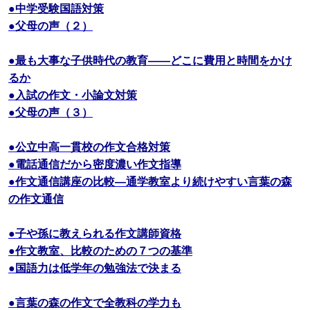
●中学受験国語対策
●父母の声（２）
●最も大事な子供時代の教育――どこに費用と時間をかけ
るか
●入試の作文・小論文対策
●父母の声（３）
●公立中高一貫校の作文合格対策
●電話通信だから密度濃い作文指導
●作文通信講座の比較―通学教室より続けやすい言葉の森
の作文通信
●子や孫に教えられる作文講師資格
●作文教室、比較のための７つの基準
●国語力は低学年の勉強法で決まる
●言葉の森の作文で全教科の学力も