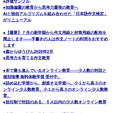
●評価サンプル
●知識偏重の教育から思考力重視の教育へ
AIと独自アルゴリズムを組み合わせた「日本語作文検定」
がリニューアル
●【重要】７月の新学期から作文用紙と封筒用紙の配布を
廃止します――手書きの人は作文ノートの利用をおすすめ
します
●森からゆうびん2026年2月
●思考力を育てる作文教育
●本で最も進んでいるオンライン教育――少人数の対話と
個別指導 無料体験学習 受付中。
●詰め込む学習から、創造する学習へ。小１から高３のオ
ンライン少人数教育。小１から高３のオンライン少人数教
育。
●担任制で対話のある、５人以内の少人数オンライン教育