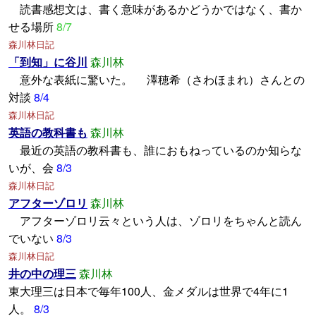
読書感想文は、書く意味があるかどうかではなく、書か
せる場所
8/7
森川林日記
「到知」に谷川
森川林
意外な表紙に驚いた。 澤穂希（さわほまれ）さんとの
対談
8/4
森川林日記
英語の教科書も
森川林
最近の英語の教科書も、誰におもねっているのか知らな
いが、会
8/3
森川林日記
アフターゾロリ
森川林
アフターゾロリ云々という人は、ゾロリをちゃんと読ん
でいない
8/3
森川林日記
井の中の理三
森川林
東大理三は日本で毎年100人、金メダルは世界で4年に1
人。
8/3