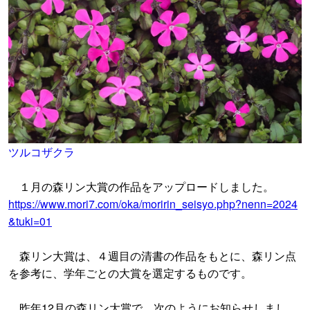
ツルコザクラ
１月の森リン大賞の作品をアップロードしました。
https://www.mori7.com/oka/moririn_seisyo.php?nenn=2024
&tuki=01
森リン大賞は、４週目の清書の作品をもとに、森リン点
を参考に、学年ごとの大賞を選定するものです。
昨年12月の森リン大賞で、次のようにお知らせしまし