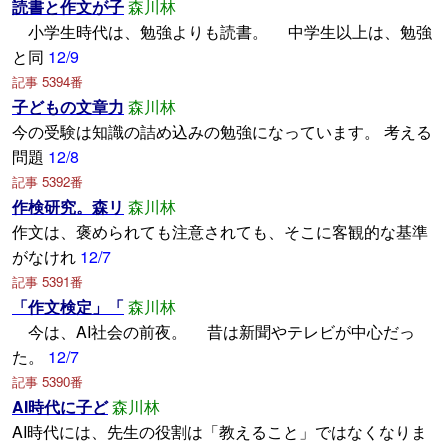
読書と作文が子
森川林
小学生時代は、勉強よりも読書。 中学生以上は、勉強
と同
12/9
記事 5394番
子どもの文章力
森川林
今の受験は知識の詰め込みの勉強になっています。 考える
問題
12/8
記事 5392番
作検研究。森リ
森川林
作文は、褒められても注意されても、そこに客観的な基準
がなけれ
12/7
記事 5391番
「作文検定」「
森川林
今は、AI社会の前夜。 昔は新聞やテレビが中心だっ
た。
12/7
記事 5390番
AI時代に子ど
森川林
AI時代には、先生の役割は「教えること」ではなくなりま