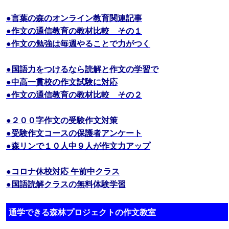
●言葉の森のオンライン教育関連記事
●作文の通信教育の教材比較 その１
●作文の勉強は毎週やることで力がつく
●国語力をつけるなら読解と作文の学習で
●中高一貫校の作文試験に対応
●作文の通信教育の教材比較 その２
●２００字作文の受験作文対策
●受験作文コースの保護者アンケート
●森リンで１０人中９人が作文力アップ
●コロナ休校対応 午前中クラス
●国語読解クラスの無料体験学習
通学できる森林プロジェクトの作文教室