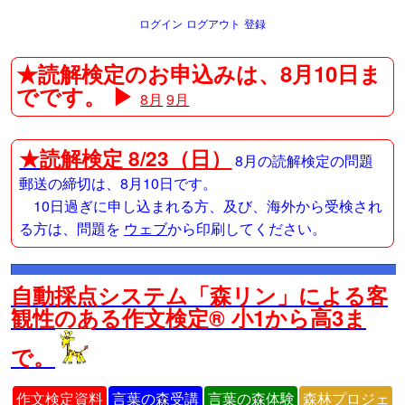
ログイン
ログアウト
登録
★読解検定のお申込みは、8月10日ま
でです。 ▶
8月
9月
★
読解検定 8/23（日）
8月の読解検定の問題
郵送の締切は、8月10日です。
10日過ぎに申し込まれる方、及び、海外から受検され
る方は、問題を
ウェブ
から印刷してください。
自動採点システム「森リン」による客
観性のある作文検定® 小1から高3ま
で。
作文検定資料
言葉の森受講
言葉の森体験
森林プロジェ