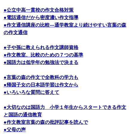
●公立中高一貫校の作文合格対策
●電話通信だから密度濃い作文指導
●作文通信講座の比較―通学教室より続けやすい言葉の森
の作文通信
●子や孫に教えられる作文講師資格
●作文教室、比較のための７つの基準
●国語力は低学年の勉強法で決まる
●言葉の森の作文で全教科の学力も
●帰国子女の日本語学習は作文から
●いろいろな質問に答えて
●大切なのは国語力 小学１年生からスタートできる作文
と国語の通信教育
●作文教室言葉の森の批評記事を読んで
●父母の声