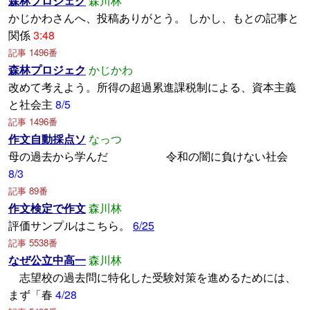
森林プロジェク
森川林
かじかわさんへ、投稿ありがとう。 しかし、もとの記事と
関係
3:48
記事 1496番
森林プロジェク
かじかわ
改めて考えよう。所得の超過累進課税制による、資本主義
と社会主
8/5
記事 1496番
作文自動採点ソ
なっつ
母の過去から学んだ 令和の闇に負けない社会
8/3
記事 89番
作文検定で作文
森川林
評価サンプルはこちら。
6/25
記事 5538番
なぜ公立中高一
森川林
志望校の過去問に特化した受験対策を進めるためには、
まず「春
4/28