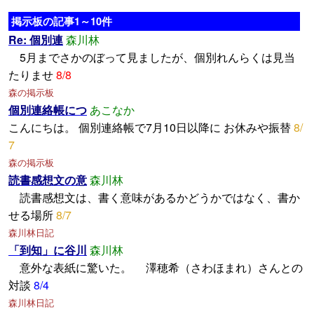
掲示板の記事1～10件
Re: 個別連
森川林
5月までさかのぼって見ましたが、個別れんらくは見当
たりませ
8/8
森の掲示板
個別連絡帳につ
あこなか
こんにちは。 個別連絡帳で7月10日以降に お休みや振替
8/
7
森の掲示板
読書感想文の意
森川林
読書感想文は、書く意味があるかどうかではなく、書か
せる場所
8/7
森川林日記
「到知」に谷川
森川林
意外な表紙に驚いた。 澤穂希（さわほまれ）さんとの
対談
8/4
森川林日記