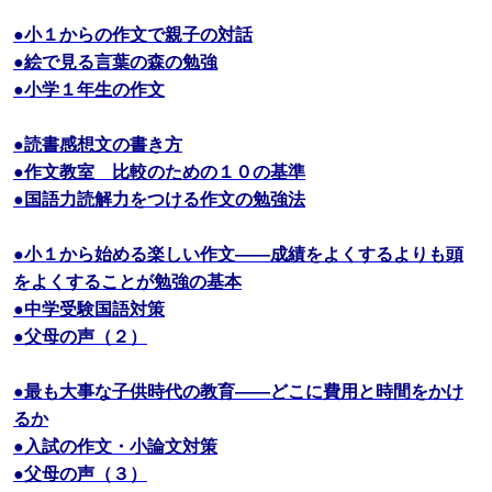
●小１からの作文で親子の対話
●絵で見る言葉の森の勉強
●小学１年生の作文
●読書感想文の書き方
●作文教室 比較のための１０の基準
●国語力読解力をつける作文の勉強法
●小１から始める楽しい作文――成績をよくするよりも頭
をよくすることが勉強の基本
●中学受験国語対策
●父母の声（２）
●最も大事な子供時代の教育――どこに費用と時間をかけ
るか
●入試の作文・小論文対策
●父母の声（３）