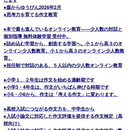
●森からゆうびん2026年2月
●思考力を育てる作文教育
●本で最も進んでいるオンライン教育――少人数の対話と
個別指導 無料体験学習 受付中。
●詰め込む学習から、創造する学習へ。小１から高３のオ
ンライン少人数教育。小１から高３のオンライン少人数教
育。
●担任制で対話のある、５人以内の少人数オンライン教育
●小学１、２年生は作文を始める適齢期です
●小学3・4年生は、作文がいちばん伸びる時期です
●小5・小6から、作文は「考える作文」に変わります。
●高校入試につながる作文力を、中学生から
●入試小論文に対応した作文評価を提供する作文検定（高
校向け）