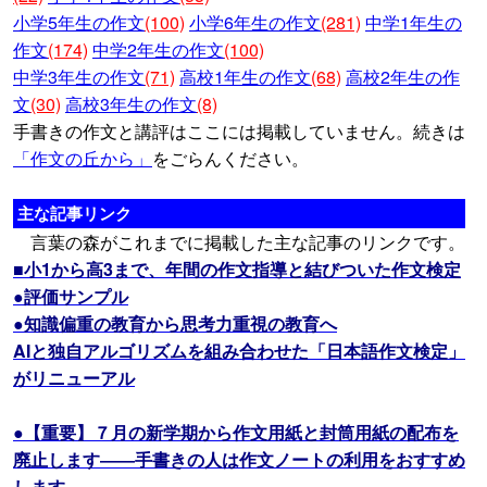
小学5年生の作文
(100)
小学6年生の作文
(281)
中学1年生の
作文
(174)
中学2年生の作文
(100)
中学3年生の作文
(71)
高校1年生の作文
(68)
高校2年生の作
文
(30)
高校3年生の作文
(8)
手書きの作文と講評はここには掲載していません。続きは
「作文の丘から」
をごらんください。
主な記事リンク
言葉の森がこれまでに掲載した主な記事のリンクです。
■小1から高3まで、年間の作文指導と結びついた作文検定
●評価サンプル
●知識偏重の教育から思考力重視の教育へ
AIと独自アルゴリズムを組み合わせた「日本語作文検定」
がリニューアル
●【重要】７月の新学期から作文用紙と封筒用紙の配布を
廃止します――手書きの人は作文ノートの利用をおすすめ
します