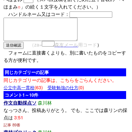
ほまみ
○
」の続く１文字を入れてください。）
ハンドルネーム又はコード：
（za=
森友メール
用コード
）
フォームに直接書くよりも、別に書いたものをコピーす
る方が便利です。
同じカテゴリーの記事
同じカテゴリーの記事は、こちらをごらんください。
(63)
(0)
公立中高一貫校
受験勉強の仕方
コメント1～10件
作文自動採点ソ
森川林
なっつさん、投稿ありがとう。 でも、ここでは森リンの採
点は
3:51
記事 89番