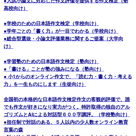
●入試小論文に対応した作文評価を提供する作文検定（塾
高校向け）
●学校のための日本語作文検定（学校向け）
●学年ごとの「書く力」が一目でわかる（学校向け）
●総合型選抜・小論文評価業務に関するご提案（大学向
け）
●学習塾のための日本語作文検定（塾向け）
●「書ける」ことが塾の強みになる（塾向け）
● 小1からのオンライン作文で、「読む力・書く力・考える
力」を一生ものにします（生徒向け）
全国初の本格的な日本語作文検定作文の客観的評価で、誰
でも作文が好きになり実力がつく。特許取得の独自のアル
ゴリズムとAIによる対話型６００字講評。（学校塾向け）
●担任制で対話のある、５人以内の少人数オンライン教育
言葉の森