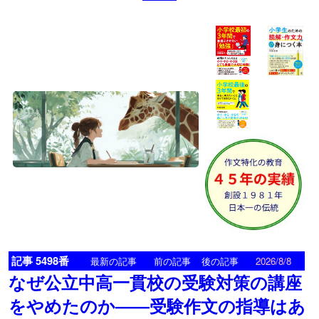
記事 5498番
<
>
最新の記事
前の記事
後の記事
2026/8/8
なぜ公立中高一貫校の受験対策の講座
をやめたのか――受験作文の指導はあ