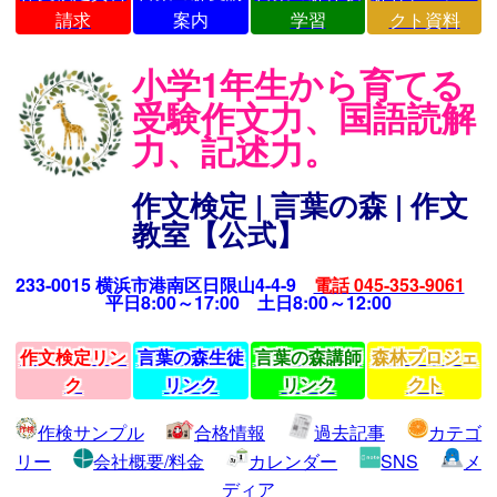
請求
案内
学習
クト資料
小学1年生から育てる
受験作文力、国語読解
力、記述力。
作文検定 | 言葉の森 | 作文
教室【公式】
233-0015 横浜市港南区日限山4-4-9
電話 045-353-9061
平日8:00～17:00 土日8:00～12:00
作文検定リン
言葉の森生徒
言葉の森講師
森林プロジェ
ク
リンク
リンク
クト
作検サンプル
合格情報
過去記事
カテゴ
リー
会社概要/料金
カレンダー
SNS
メ
ディア