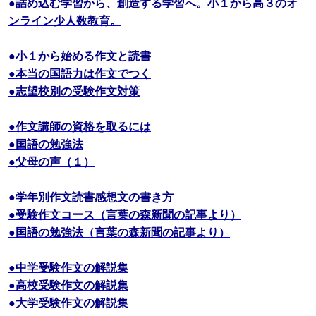
●詰め込む学習から、創造する学習へ。小１から高３のオ
ンライン少人数教育。
●小１から始める作文と読書
●本当の国語力は作文でつく
●志望校別の受験作文対策
●作文講師の資格を取るには
●国語の勉強法
●父母の声（１）
●学年別作文読書感想文の書き方
●受験作文コース（言葉の森新聞の記事より）
●国語の勉強法（言葉の森新聞の記事より）
●中学受験作文の解説集
●高校受験作文の解説集
●大学受験作文の解説集