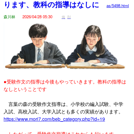
ります、教科の指導はなしに
as/5498.html
森川林
2026/04/28 05:30
修
削
●受験作文の指導は今後もやっていきます。教科の指導は
なしということです
言葉の森の受験作文指導は、小学校の編入試験、中学
入試、高校入試、大学入試とも多くの実績があります。
https://www.mori7.com/beb_category.php?id=19
したがって、受験作文指導はこれからも行います。