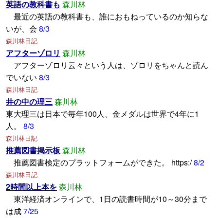
英語の教科書も
森川林
最近の英語の教科書も、誰におもねっているのか知らな
いが、会
8/3
森川林日記
アフターゾロリ
森川林
アフターゾロリ云々という人は、ゾロリをちゃんと読ん
でいない
8/3
森川林日記
井の中の理三
森川林
東大理三は日本で毎年100人、金メダルは世界で4年に1
人。
8/3
森川林日記
推薦図書掲示板
森川林
推薦図書検定のプラットフォームができた。 https:/
8/2
森川林日記
2時間以上本を
森川林
東洋経済オンラインで、1日の読書時間が10～30分まで
は成
7/25